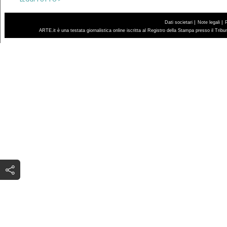
|
|
Dati societari
Note legali
ARTE.it è una testata giornalistica online iscritta al Registro della Stampa presso il Trib