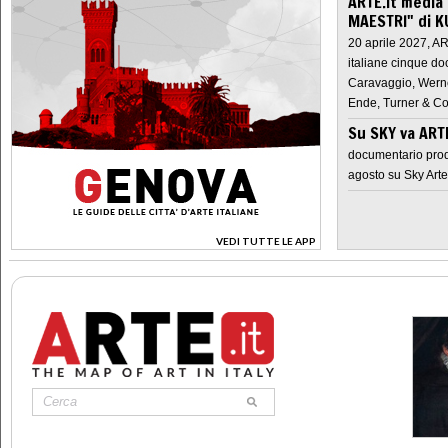
ARTE.it media
MAESTRI" di K
20 aprile 2027, A
italiane cinque do
Caravaggio, Werne
Ende, Turner & Co
Su SKY va AR
documentario prod
agosto su Sky Arte
VEDI TUTTE LE APP
>