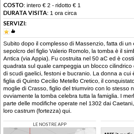
COSTO
:
intero € 2 - ridotto € 1
DURATA VISITA
:
1 ora circa
SERVIZI:
Subito dopo il complesso di Massenzio, fatta di un cir
sepolcro del figlio Valerio Romolo, la tomba è il sim
Antica (via Appia). Fu costruita nel 50 aC ed è cost
quadrata sul quale campeggia un blocco cilindrico d
di scudi gaelici, festoni e bucranio. La donna a cui 
figlia di Quinto Cecilio Metello Cretico, il conquistat
moglie di Crasso, figlio del triumviro con lo stesso
ovviamente la tomba celebra tutta la famiglia. I mer
parte delle modifiche operate nel 1302 dai Caetani, 
loro castrum (fortezza) qui.
LE NOSTRE APP