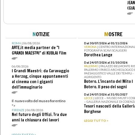
JEAN
(GI
N
OTIZIE
M
OSTRE
ROMA
| 06/08/2026
Dal 30/07/2026 al 01/11/2026
ARTE.it media partner de "I
VERONA
| CENTRO INTERNAZIONAL
FOTOGRAFIA SCAVI SCALIGERI
GRANDI MAESTRI" di KUBLAI Film
Dorothea Lange
Dal 24/07/2026 al 31/10/2026
PALERMO
| PALAZZO BELMONTE RIS
06/08/2026
PALERMO I PARCO ARCHEOLOGICO 
I Grandi Maestri: da Caravaggio
PAESAGGISTICO VALLE DEI TEMPLI -
a Herzog, cinque appuntamenti
AGRIGENTO
Botero. L’incanto del Mito I
al cinema con i giganti
Botero. Il peso dei sogni
dell'immaginario
Dal 24/07/2026 al 31/01/2027
LECCE
| LECCE – MUSEO MUST I CO
Il nuovo volto del museo fiorentino
– GALLERIA NAZIONALE DI COSENZ
Tesori nascosti della Galleri
">
FIRENZE
| 06/08/2026
Borghese
Nel futuro degli Uffizi. Tra due
anni la chiusura dei lavori
LEGGI TUTTO >
LEGGI TUTTO >