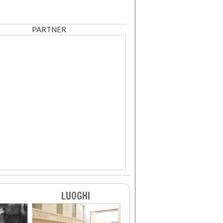
BASSO
DISCOBOLO LANCELLOTTI
AUGUSTO DI VIA LABICANA
331
200
-100
PARTNER
LUOGHI