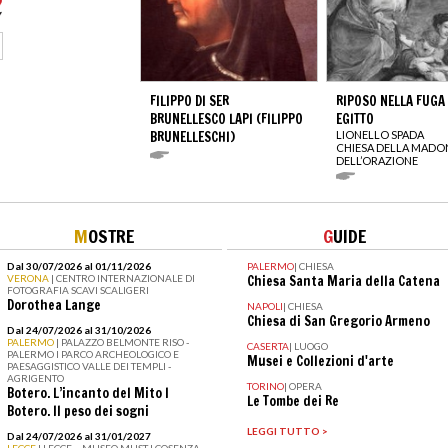
FILIPPO DI SER
RIPOSO NELLA FUGA 
BRUNELLESCO LAPI (FILIPPO
EGITTO
BRUNELLESCHI)
LIONELLO SPADA
CHIESA DELLA MAD
DELL’ORAZIONE
M
OSTRE
G
UIDE
Dal 30/07/2026 al 01/11/2026
PALERMO
|
CHIESA
VERONA
| CENTRO INTERNAZIONALE DI
Chiesa Santa Maria della Catena
FOTOGRAFIA SCAVI SCALIGERI
Dorothea Lange
NAPOLI
|
CHIESA
Chiesa di San Gregorio Armeno
Dal 24/07/2026 al 31/10/2026
PALERMO
| PALAZZO BELMONTE RISO -
CASERTA
|
LUOGO
PALERMO I PARCO ARCHEOLOGICO E
Musei e Collezioni d'arte
PAESAGGISTICO VALLE DEI TEMPLI -
AGRIGENTO
TORINO
|
OPERA
Botero. L’incanto del Mito I
Le Tombe dei Re
Botero. Il peso dei sogni
LEGGI TUTTO >
Dal 24/07/2026 al 31/01/2027
LECCE
| LECCE – MUSEO MUST I COSENZA