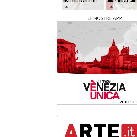
I LIVIA
BASSO
DISCOBOLO LANCELLOTTI
AUGUSTO DI VIA LABI
331
200
-100
LE NOSTRE APP
VEDI TUTT
>