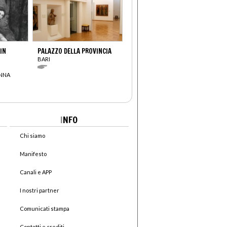
IN
PALAZZO DELLA PROVINCIA
BARI
ONNA
I
NFO
Chi siamo
Manifesto
Canali e APP
I nostri partner
Comunicati stampa
Contatti e crediti