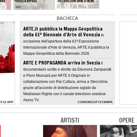
CANA
PUGILE A RIPOSO
DECORAZIONI NAVI DI NEMI
AFFRESCHI VILLA DI LIVIA
-100
-40 - -20
BACHECA
ARTE.it pubblica la Mappa Geopolitica
della 61ª Biennale d'Arte di Venezia
In
occasione dell'apertura della 61ª Esposizione
Internazionale d'Arte di Venezia, ARTE.it pubblica la
Mappa Geopolitica della Biennale 2026
ARTE E PROPAGANDA arriva in Svezia
Il
documentario scritto e diretto da Eleonora Zamparutti
e Piero Muscarà per ARTE.it Originals in
collaborazione con Rai Cultura, arriva a Stoccolma
grazie all'accordo di distribuzione siglato da
Mediawan Rights con il canale televisivo svedese
Axess TV.
E LE APP
COMUNICATI STAMPA
>
ARTISTI
OPERE