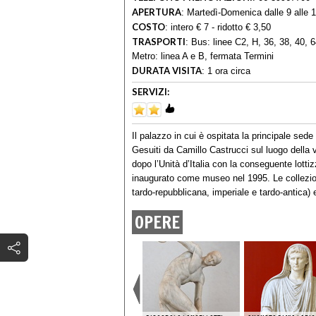
APERTURA
:
Martedì-Domenica dalle 9 alle 
COSTO
:
intero € 7 - ridotto € 3,50
TRASPORTI
:
Bus: linee C2, H, 36, 38, 40, 6
Metro: linea A e B, fermata Termini
DURATA VISITA
:
1 ora circa
SERVIZI:
Il palazzo in cui è ospitata la principale se
Gesuiti da Camillo Castrucci sul luogo della vi
dopo l’Unità d’Italia con la conseguente lottiz
inaugurato come museo nel 1995. Le collezion
tardo-repubblicana, imperiale e tardo-antica)
OPERE
PANNELLI OPUS SECTILE
DELLA BASILICA GIUNIO