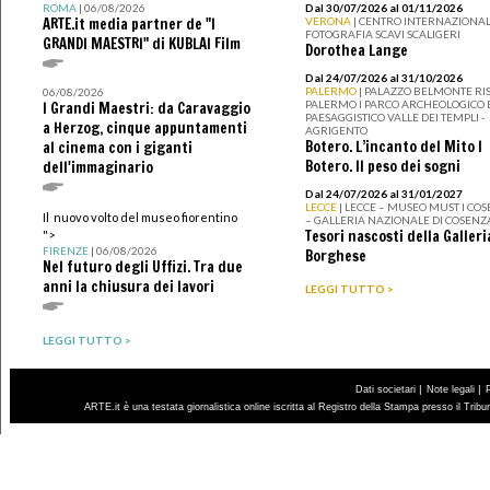
ROMA
| 06/08/2026
Dal 30/07/2026 al 01/11/2026
ARTE.it media partner de "I
VERONA
| CENTRO INTERNAZIONAL
FOTOGRAFIA SCAVI SCALIGERI
GRANDI MAESTRI" di KUBLAI Film
Dorothea Lange
Dal 24/07/2026 al 31/10/2026
PALERMO
| PALAZZO BELMONTE RIS
06/08/2026
PALERMO I PARCO ARCHEOLOGICO 
I Grandi Maestri: da Caravaggio
PAESAGGISTICO VALLE DEI TEMPLI -
a Herzog, cinque appuntamenti
AGRIGENTO
Botero. L’incanto del Mito I
al cinema con i giganti
Botero. Il peso dei sogni
dell'immaginario
Dal 24/07/2026 al 31/01/2027
LECCE
| LECCE – MUSEO MUST I CO
Il nuovo volto del museo fiorentino
– GALLERIA NAZIONALE DI COSENZ
Tesori nascosti della Galleri
">
FIRENZE
| 06/08/2026
Borghese
Nel futuro degli Uffizi. Tra due
anni la chiusura dei lavori
LEGGI TUTTO >
LEGGI TUTTO >
|
|
Dati societari
Note legali
ARTE.it è una testata giornalistica online iscritta al Registro della Stampa presso il Trib