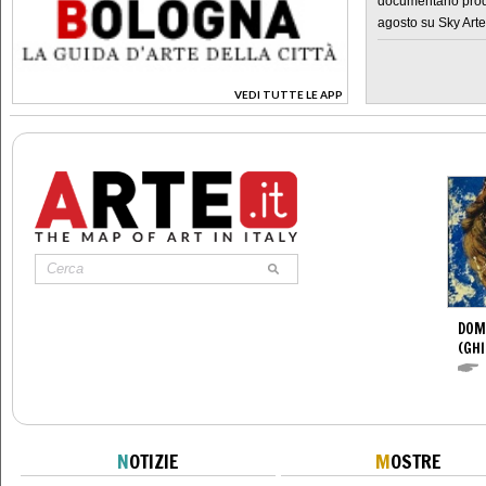
documentario prod
agosto su Sky Arte
VEDI TUTTE LE APP
>
DOM
(GHI
N
OTIZIE
M
OSTRE