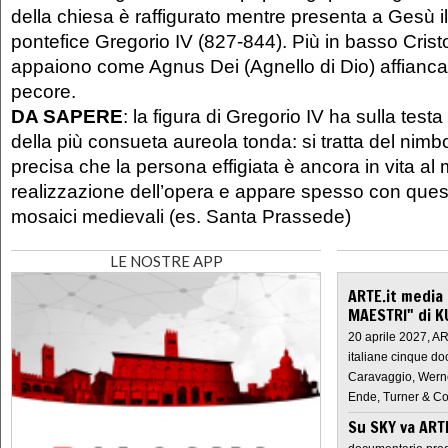
della chiesa è raffigurato mentre presenta a Gesù il
pontefice Gregorio IV (827-844). Più in basso Cristo
appaiono come Agnus Dei (Agnello di Dio) affianca
pecore.
DA SAPERE
: la figura di Gregorio IV ha sulla test
della più consueta aureola tonda: si tratta del nim
precisa che la persona effigiata è ancora in vita a
realizzazione dell’opera e appare spesso con ques
mosaici medievali (es. Santa Prassede)
LE NOSTRE APP
ARTE.it media
MAESTRI" di K
20 aprile 2027, A
italiane cinque do
Caravaggio, Werne
Ende, Turner & Co
Su SKY va AR