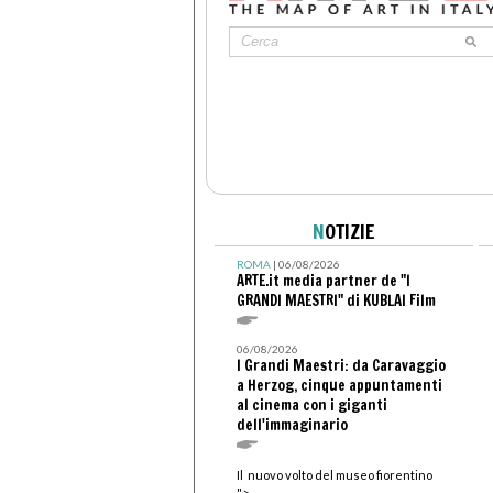
N
OTIZIE
ROMA
| 06/08/2026
ARTE.it media partner de "I
GRANDI MAESTRI" di KUBLAI Film
06/08/2026
I Grandi Maestri: da Caravaggio
a Herzog, cinque appuntamenti
al cinema con i giganti
dell'immaginario
Il nuovo volto del museo fiorentino
">