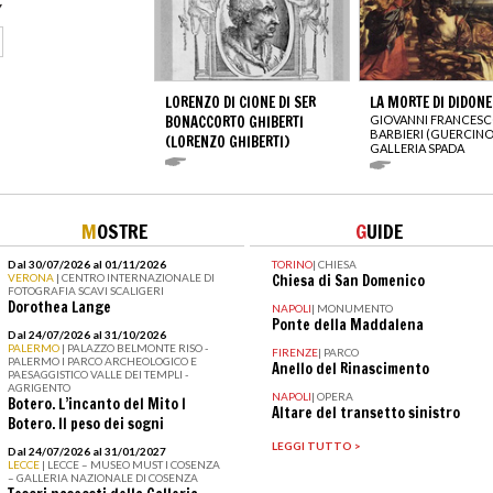
LORENZO DI CIONE DI SER
LA MORTE DI DIDONE
BONACCORTO GHIBERTI
GIOVANNI FRANCES
BARBIERI (GUERCINO
(LORENZO GHIBERTI)
GALLERIA SPADA
M
OSTRE
G
UIDE
Dal 30/07/2026 al 01/11/2026
TORINO
|
CHIESA
VERONA
| CENTRO INTERNAZIONALE DI
Chiesa di San Domenico
FOTOGRAFIA SCAVI SCALIGERI
Dorothea Lange
NAPOLI
|
MONUMENTO
Ponte della Maddalena
Dal 24/07/2026 al 31/10/2026
PALERMO
| PALAZZO BELMONTE RISO -
FIRENZE
|
PARCO
PALERMO I PARCO ARCHEOLOGICO E
Anello del Rinascimento
PAESAGGISTICO VALLE DEI TEMPLI -
AGRIGENTO
NAPOLI
|
OPERA
Botero. L’incanto del Mito I
Altare del transetto sinistro
Botero. Il peso dei sogni
LEGGI TUTTO >
Dal 24/07/2026 al 31/01/2027
LECCE
| LECCE – MUSEO MUST I COSENZA
– GALLERIA NAZIONALE DI COSENZA