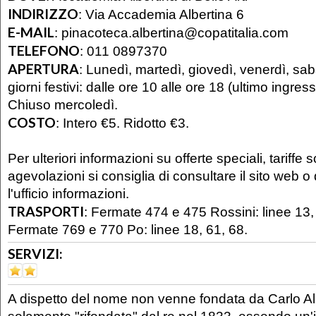
INDIRIZZO
:
Via Accademia Albertina 6
E-MAIL
:
pinacoteca.albertina@copatitalia.com
TELEFONO
:
011 0897370
APERTURA
:
Lunedì, martedì, giovedì, venerdì, sa
giorni festivi: dalle ore 10 alle ore 18 (ultimo ingres
Chiuso mercoledì.
COSTO
:
Intero €5. Ridotto €3.
Per ulteriori informazioni su offerte speciali, tariffe 
agevolazioni si consiglia di consultare il sito web o 
l'ufficio informazioni.
TRASPORTI
:
Fermate 474 e 475 Rossini: linee 13, 
Fermate 769 e 770 Po: linee 18, 61, 68.
SERVIZI:
A dispetto del nome non venne fondata da Carlo A
solamente "rifondata" dal re nel 1833, essendo un'i