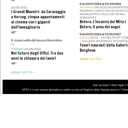
Dal 24/07/2026 al 31/10/2026
PALERMO
| PALAZZO BELMONTE RIS
06/08/2026
PALERMO I PARCO ARCHEOLOGICO 
I Grandi Maestri: da Caravaggio
PAESAGGISTICO VALLE DEI TEMPLI -
a Herzog, cinque appuntamenti
AGRIGENTO
Botero. L’incanto del Mito I
al cinema con i giganti
Botero. Il peso dei sogni
dell'immaginario
Dal 24/07/2026 al 31/01/2027
LECCE
| LECCE – MUSEO MUST I CO
Il nuovo volto del museo fiorentino
– GALLERIA NAZIONALE DI COSENZ
Tesori nascosti della Galleri
">
FIRENZE
| 06/08/2026
Borghese
Nel futuro degli Uffizi. Tra due
anni la chiusura dei lavori
LEGGI TUTTO >
LEGGI TUTTO >
|
|
Dati societari
Note legali
ARTE.it è una testata giornalistica online iscritta al Registro della Stampa presso il Trib