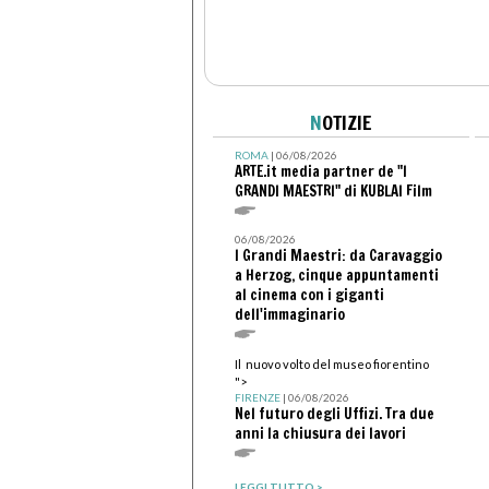
N
OTIZIE
ROMA
| 06/08/2026
ARTE.it media partner de "I
GRANDI MAESTRI" di KUBLAI Film
06/08/2026
I Grandi Maestri: da Caravaggio
a Herzog, cinque appuntamenti
al cinema con i giganti
dell'immaginario
Il nuovo volto del museo fiorentino
">
FIRENZE
| 06/08/2026
Nel futuro degli Uffizi. Tra due
anni la chiusura dei lavori
LEGGI TUTTO >