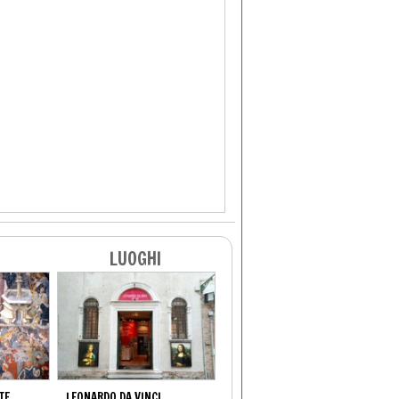
LUOGHI
TE
LEONARDO DA VINCI