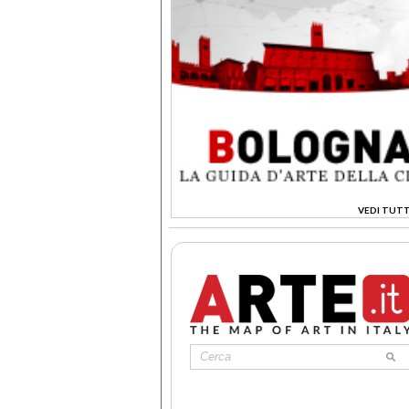
VEDI TUTT
>