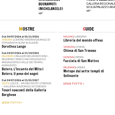
BUONARROTI
GALLERIA REGIONALE
SICILIA/PALAZZO ABA
(MICHELANGELO)
M
OSTRE
G
UIDE
Dal 30/07/2026 al 01/11/2026
MILANO
|
LIBRERIA
VERONA
| CENTRO INTERNAZIONALE DI
Libreria del mondo offeso
FOTOGRAFIA SCAVI SCALIGERI
Dorothea Lange
VENEZIA
|
CHIESA
Chiesa di San Trovaso
Dal 24/07/2026 al 31/10/2026
PALERMO
| PALAZZO BELMONTE RISO -
GENOVA
|
OPERA
PALERMO I PARCO ARCHEOLOGICO E
Facciata di San Matteo
PAESAGGISTICO VALLE DEI TEMPLI -
AGRIGENTO
PALERMO
|
OPERA
Botero. L’incanto del Mito I
Metope dai sette templi di
Botero. Il peso dei sogni
Selinunte
Dal 24/07/2026 al 31/01/2027
LECCE
| LECCE – MUSEO MUST I COSENZA
LEGGI TUTTO >
– GALLERIA NAZIONALE DI COSENZA
Tesori nascosti della Galleria
Borghese
LEGGI TUTTO >