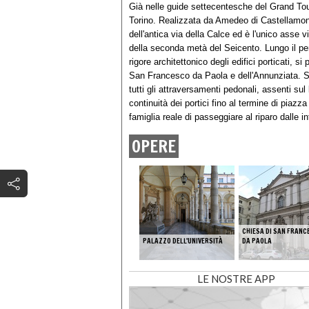
Già nelle guide settecentesche del Grand Tou
Torino. Realizzata da Amedeo di Castellamonte 
dell'antica via della Calce ed è l'unico asse v
della seconda metà del Seicento. Lungo il per
rigore architettonico degli edifici porticati, 
San Francesco da Paola e dell'Annunziata. Sul 
tutti gli attraversamenti pedonali, assenti sul
continuità dei portici fino al termine di piaz
famiglia reale di passeggiare al riparo dalle i
OPERE
CHIESA DI SAN FRANC
PALAZZO DELL'UNIVERSITÀ
DA PAOLA
LE NOSTRE APP