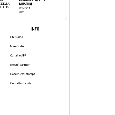
 DELLA
MUSEUM
TELLIS
VENEZIA
I
NFO
Chi siamo
Manifesto
Canali e APP
I nostri partner
Comunicati stampa
Contatti e crediti