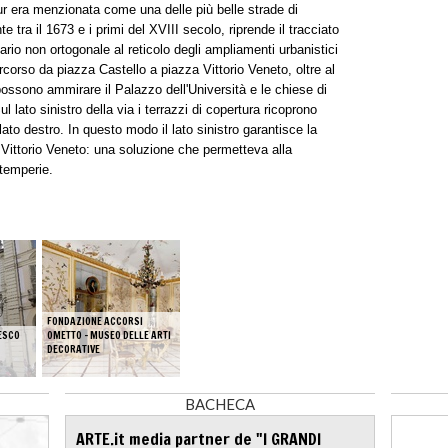
r era menzionata come una delle più belle strade di
tra il 1673 e i primi del XVIII secolo, riprende il tracciato
iario non ortogonale al reticolo degli ampliamenti urbanistici
corso da piazza Castello a piazza Vittorio Veneto, oltre al
si possono ammirare il Palazzo dell'Università e le chiese di
lato sinistro della via i terrazzi di copertura ricoprono
 lato destro. In questo modo il lato sinistro garantisce la
za Vittorio Veneto: una soluzione che permetteva alla
ntemperie.
FONDAZIONE ACCORSI
ESCO
OMETTO – MUSEO DELLE ARTI
DECORATIVE
BACHECA
ARTE.it media partner de "I GRANDI