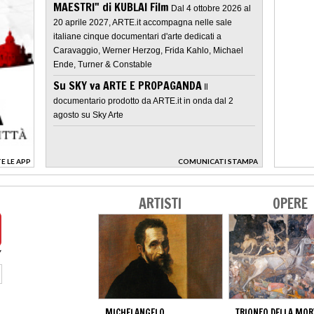
MAESTRI" di KUBLAI Film
Dal 4 ottobre 2026 al
20 aprile 2027, ARTE.it accompagna nelle sale
italiane cinque documentari d'arte dedicati a
Caravaggio, Werner Herzog, Frida Kahlo, Michael
Ende, Turner & Constable
Su SKY va ARTE E PROPAGANDA
Il
documentario prodotto da ARTE.it in onda dal 2
agosto su Sky Arte
E LE APP
COMUNICATI STAMPA
>
ARTISTI
OPERE
MICHELANGELO
TRIONFO DELLA MOR