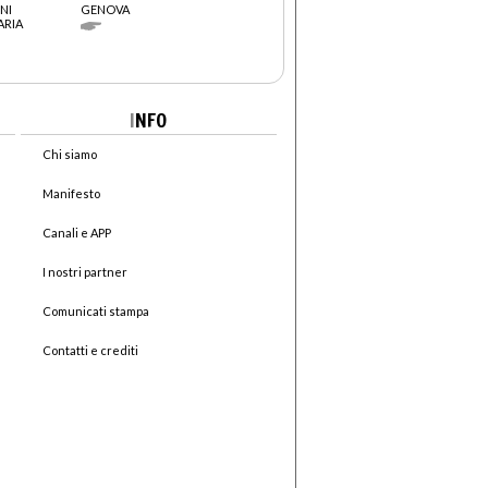
NI
GENOVA
ARIA
I
NFO
Chi siamo
Manifesto
Canali e APP
I nostri partner
Comunicati stampa
Contatti e crediti