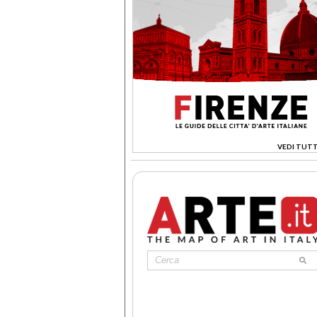
VEDI TUTT
>