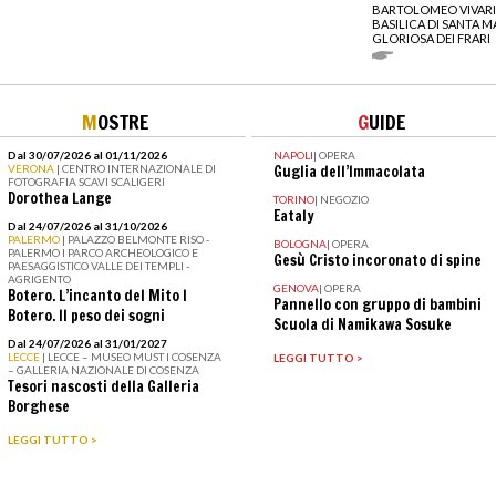
BARTOLOMEO VIVARI
BASILICA DI SANTA M
GLORIOSA DEI FRARI
M
OSTRE
G
UIDE
Dal 30/07/2026 al 01/11/2026
NAPOLI
|
OPERA
VERONA
| CENTRO INTERNAZIONALE DI
Guglia dell’Immacolata
FOTOGRAFIA SCAVI SCALIGERI
Dorothea Lange
TORINO
|
NEGOZIO
Eataly
Dal 24/07/2026 al 31/10/2026
PALERMO
| PALAZZO BELMONTE RISO -
BOLOGNA
|
OPERA
PALERMO I PARCO ARCHEOLOGICO E
Gesù Cristo incoronato di spine
PAESAGGISTICO VALLE DEI TEMPLI -
AGRIGENTO
GENOVA
|
OPERA
Botero. L’incanto del Mito I
Pannello con gruppo di bambini
Botero. Il peso dei sogni
Scuola di Namikawa Sosuke
Dal 24/07/2026 al 31/01/2027
LECCE
| LECCE – MUSEO MUST I COSENZA
LEGGI TUTTO >
– GALLERIA NAZIONALE DI COSENZA
Tesori nascosti della Galleria
Borghese
LEGGI TUTTO >