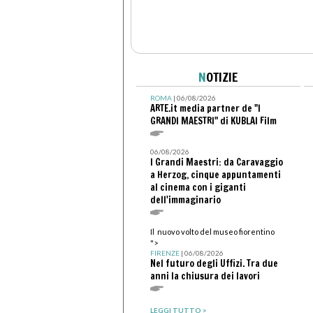
N
OTIZIE
ROMA
| 06/08/2026
ARTE.it media partner de "I
GRANDI MAESTRI" di KUBLAI Film
06/08/2026
I Grandi Maestri: da Caravaggio
a Herzog, cinque appuntamenti
al cinema con i giganti
dell'immaginario
Il nuovo volto del museo fiorentino
">
FIRENZE
| 06/08/2026
Nel futuro degli Uffizi. Tra due
anni la chiusura dei lavori
LEGGI TUTTO >