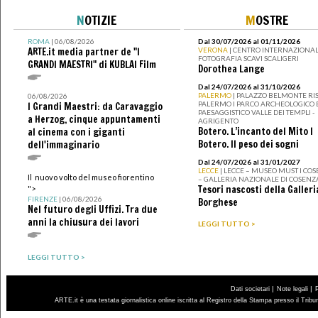
N
OTIZIE
M
OSTRE
ROMA
| 06/08/2026
Dal 30/07/2026 al 01/11/2026
ARTE.it media partner de "I
VERONA
| CENTRO INTERNAZIONAL
FOTOGRAFIA SCAVI SCALIGERI
GRANDI MAESTRI" di KUBLAI Film
Dorothea Lange
Dal 24/07/2026 al 31/10/2026
PALERMO
| PALAZZO BELMONTE RIS
06/08/2026
PALERMO I PARCO ARCHEOLOGICO 
I Grandi Maestri: da Caravaggio
PAESAGGISTICO VALLE DEI TEMPLI -
a Herzog, cinque appuntamenti
AGRIGENTO
Botero. L’incanto del Mito I
al cinema con i giganti
Botero. Il peso dei sogni
dell'immaginario
Dal 24/07/2026 al 31/01/2027
LECCE
| LECCE – MUSEO MUST I CO
Il nuovo volto del museo fiorentino
– GALLERIA NAZIONALE DI COSENZ
Tesori nascosti della Galleri
">
FIRENZE
| 06/08/2026
Borghese
Nel futuro degli Uffizi. Tra due
anni la chiusura dei lavori
LEGGI TUTTO >
LEGGI TUTTO >
|
|
Dati societari
Note legali
ARTE.it è una testata giornalistica online iscritta al Registro della Stampa presso il Trib