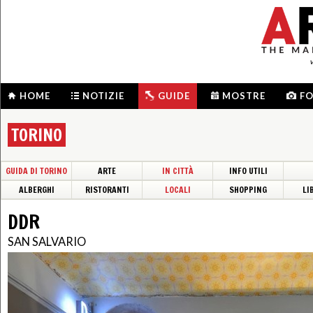
HOME
NOTIZIE
GUIDE
MOSTRE
F
TORINO
GUIDA DI TORINO
ARTE
IN CITTÀ
INFO UTILI
ALBERGHI
RISTORANTI
LOCALI
SHOPPING
LI
DDR
SAN SALVARIO