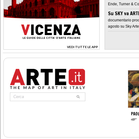
Ende, Turner & Co
Su SKY va AR
documentario prod
agosto su Sky Arte
VEDI TUTTE LE APP
>
PAO