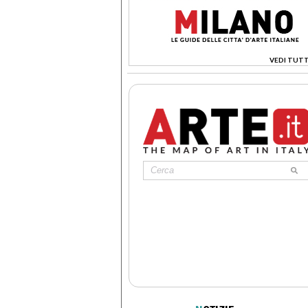
VEDI TUTT
>