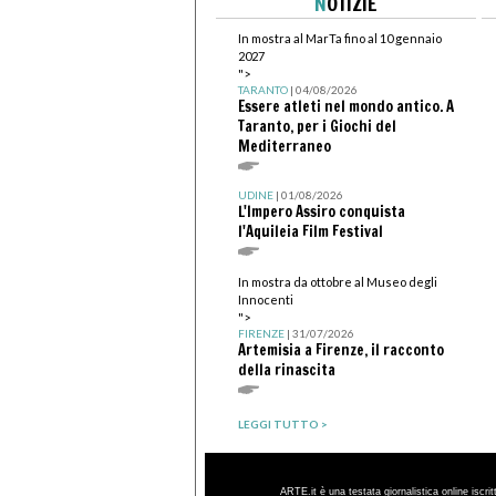
N
OTIZIE
In mostra al MarTa fino al 10 gennaio
2027
">
TARANTO
| 04/08/2026
Essere atleti nel mondo antico. A
Taranto, per i Giochi del
Mediterraneo
UDINE
| 01/08/2026
L'Impero Assiro conquista
l'Aquileia Film Festival
In mostra da ottobre al Museo degli
Innocenti
">
FIRENZE
| 31/07/2026
Artemisia a Firenze, il racconto
della rinascita
LEGGI TUTTO >
ARTE.it è una testata giornalistica online iscri