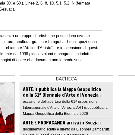
ia DX e SX). Linee 2, 6, 8, 10, 5.1, 5.2, N (fermata
Gesuati).
manenza un gruppo di artisti che possiedono diverse
pittura, scultura, grafica e fotografia. I suoi spazi sono
e – chiamate “Atelier d’Artista” – e in occasione di queste
ente dal 1998 piccoli volumi monografici intitolati i
 immagini di opere che documentano la produzione
BACHECA
ARTE.it pubblica la Mappa Geopolitica
della 61ª Biennale d'Arte di Venezia
In
occasione dell'apertura della 61ª Esposizione
Internazionale d'Arte di Venezia, ARTE.it pubblica la
Mappa Geopolitica della Biennale 2026
ARTE E PROPAGANDA arriva in Svezia
Il
documentario scritto e diretto da Eleonora Zamparutti