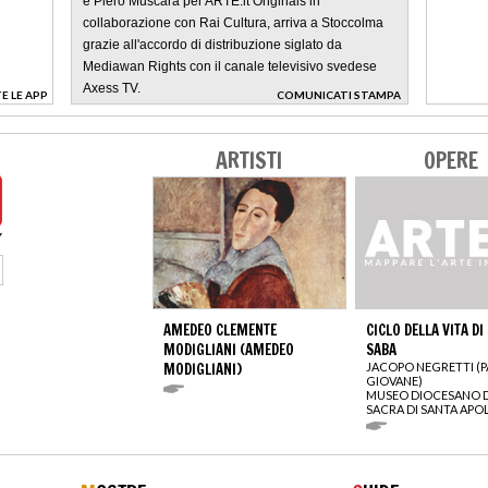
e Piero Muscarà per ARTE.it Originals in
collaborazione con Rai Cultura, arriva a Stoccolma
grazie all'accordo di distribuzione siglato da
Mediawan Rights con il canale televisivo svedese
Axess TV.
E LE APP
COMUNICATI STAMPA
>
ARTISTI
OPERE
AMEDEO CLEMENTE
CICLO DELLA VITA DI
MODIGLIANI (AMEDEO
SABA
MODIGLIANI)
JACOPO NEGRETTI (P
GIOVANE)
MUSEO DIOCESANO D
SACRA DI SANTA APO