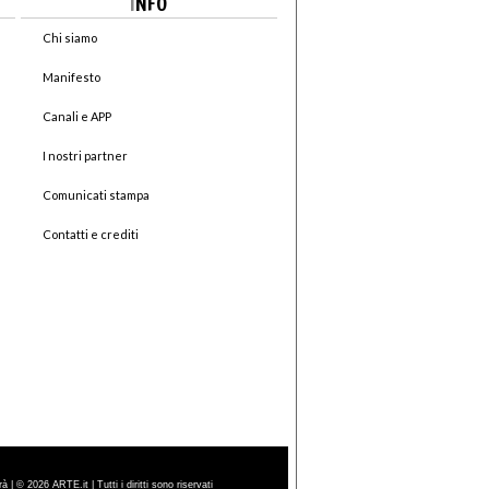
I
NFO
Chi siamo
Manifesto
Canali e APP
I nostri partner
Comunicati stampa
Contatti e crediti
| © 2026 ARTE.it | Tutti i diritti sono riservati