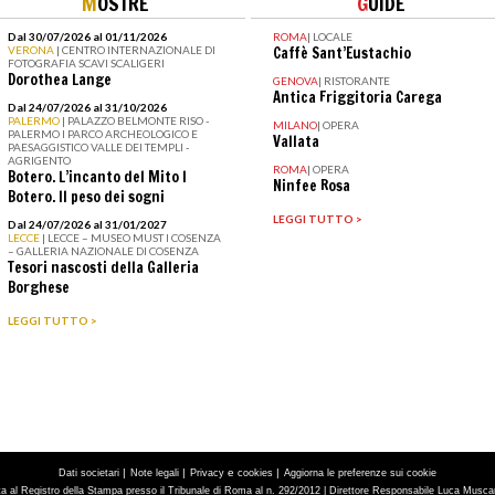
M
OSTRE
G
UIDE
Dal 30/07/2026 al 01/11/2026
ROMA
|
LOCALE
VERONA
| CENTRO INTERNAZIONALE DI
Caffè Sant’Eustachio
FOTOGRAFIA SCAVI SCALIGERI
Dorothea Lange
GENOVA
|
RISTORANTE
Antica Friggitoria Carega
Dal 24/07/2026 al 31/10/2026
PALERMO
| PALAZZO BELMONTE RISO -
MILANO
|
OPERA
PALERMO I PARCO ARCHEOLOGICO E
Vallata
PAESAGGISTICO VALLE DEI TEMPLI -
AGRIGENTO
ROMA
|
OPERA
Botero. L’incanto del Mito I
Ninfee Rosa
Botero. Il peso dei sogni
LEGGI TUTTO >
Dal 24/07/2026 al 31/01/2027
LECCE
| LECCE – MUSEO MUST I COSENZA
– GALLERIA NAZIONALE DI COSENZA
Tesori nascosti della Galleria
Borghese
LEGGI TUTTO >
|
|
e
|
Dati societari
Note legali
Privacy
cookies
Aggiorna le preferenze sui cookie
tta al Registro della Stampa presso il Tribunale di Roma al n. 292/2012 | Direttore Responsabile Luca Muscarà 