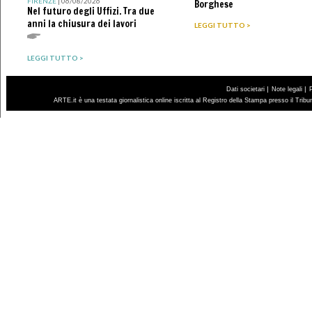
FIRENZE
| 06/08/2026
Borghese
Nel futuro degli Uffizi. Tra due
anni la chiusura dei lavori
LEGGI TUTTO >
LEGGI TUTTO >
|
|
Dati societari
Note legali
ARTE.it è una testata giornalistica online iscritta al Registro della Stampa presso il Trib