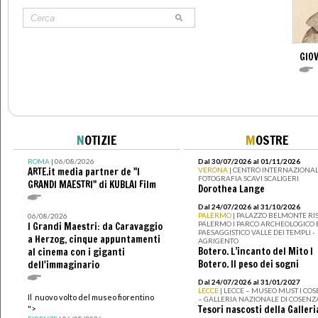
GIO
N
OTIZIE
M
OSTRE
ROMA
| 06/08/2026
Dal 30/07/2026 al 01/11/2026
ARTE.it media partner de "I
VERONA
| CENTRO INTERNAZIONAL
FOTOGRAFIA SCAVI SCALIGERI
GRANDI MAESTRI" di KUBLAI Film
Dorothea Lange
Dal 24/07/2026 al 31/10/2026
PALERMO
| PALAZZO BELMONTE RIS
06/08/2026
PALERMO I PARCO ARCHEOLOGICO 
I Grandi Maestri: da Caravaggio
PAESAGGISTICO VALLE DEI TEMPLI -
a Herzog, cinque appuntamenti
AGRIGENTO
Botero. L’incanto del Mito I
al cinema con i giganti
Botero. Il peso dei sogni
dell'immaginario
Dal 24/07/2026 al 31/01/2027
LECCE
| LECCE – MUSEO MUST I CO
Il nuovo volto del museo fiorentino
– GALLERIA NAZIONALE DI COSENZ
Tesori nascosti della Galleri
">