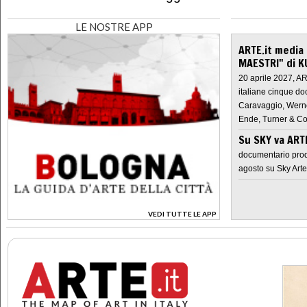
LE NOSTRE APP
ARTE.it media
MAESTRI" di K
20 aprile 2027, A
italiane cinque do
Caravaggio, Werne
Ende, Turner & Co
Su SKY va AR
documentario prod
agosto su Sky Arte
VEDI TUTTE LE APP
>