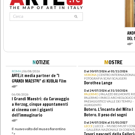
AND
DEL 
N
OTIZIE
M
OSTRE
ROMA
| 06/08/2026
Dal 30/07/2026 al 01/11/2026
ARTE.it media partner de "I
VERONA
| CENTRO INTERNAZIONAL
FOTOGRAFIA SCAVI SCALIGERI
GRANDI MAESTRI" di KUBLAI Film
Dorothea Lange
Dal 24/07/2026 al 31/10/2026
PALERMO
| PALAZZO BELMONTE RIS
06/08/2026
PALERMO I PARCO ARCHEOLOGICO 
I Grandi Maestri: da Caravaggio
PAESAGGISTICO VALLE DEI TEMPLI -
a Herzog, cinque appuntamenti
AGRIGENTO
Botero. L’incanto del Mito I
al cinema con i giganti
Botero. Il peso dei sogni
dell'immaginario
Dal 24/07/2026 al 31/01/2027
LECCE
| LECCE – MUSEO MUST I CO
Il nuovo volto del museo fiorentino
– GALLERIA NAZIONALE DI COSENZ
Tesori nascosti della Galleri
">