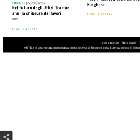
FIRENZE
| 06/08/2026
Borghese
Nel futuro degli Uffizi. Tra due
anni la chiusura dei lavori
LEGGI TUTTO >
LEGGI TUTTO >
|
|
Dati societari
Note legali
ARTE.it è una testata giornalistica online iscritta al Registro della Stampa presso il Trib