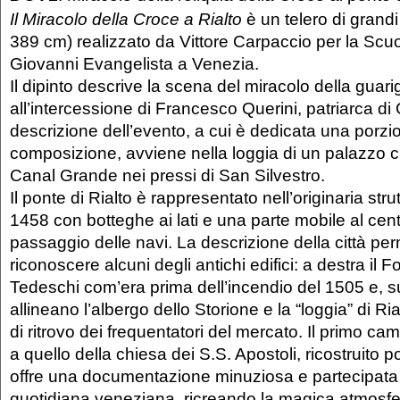
Il Miracolo della Croce a Rialto
è un telero di grand
389 cm) realizzato da Vittore Carpaccio per la Scu
Giovanni Evangelista a Venezia.
Il dipinto descrive la scena del miracolo della guar
all’intercessione di Francesco Querini, patriarca di
descrizione dell’evento, a cui è dedicata una porzio
composizione, avviene nella loggia di un palazzo ch
Canal Grande nei pressi di San Silvestro.
Il ponte di Rialto è rappresentato nell’originaria stru
1458 con botteghe ai lati e una parte mobile al cent
passaggio delle navi. La descrizione della città per
riconoscere alcuni degli antichi edifici: a destra il 
Tedeschi com’era prima dell’incendio del 1505 e, su
allineano l’albergo dello Storione e la “loggia” di Ri
di ritrovo dei frequentatori del mercato. Il primo c
a quello della chiesa dei S.S. Apostoli, ricostruito po
offre una documentazione minuziosa e partecipata 
quotidiana veneziana, ricreando la magica atmosfer