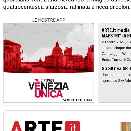
quattrocentesca sfarzosa, raffinata e ricca di colori.
LE NOSTRE APP
ARTE.it media
MAESTRI" di K
20 aprile 2027, A
italiane cinque do
Caravaggio, Werne
Ende, Turner & Co
Su SKY va AR
documentario prod
agosto su Sky Arte
VEDI TUTTE LE APP
>