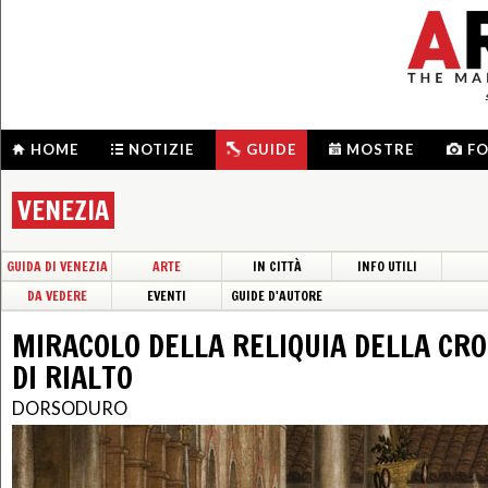
HOME
NOTIZIE
GUIDE
MOSTRE
F
VENEZIA
GUIDA DI VENEZIA
ARTE
IN CITTÀ
INFO UTILI
DA VEDERE
EVENTI
GUIDE D'AUTORE
MIRACOLO DELLA RELIQUIA DELLA CRO
DI RIALTO
DORSODURO