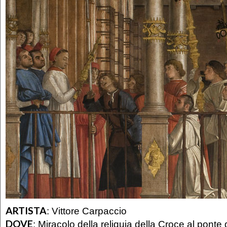
ARTISTA
:
Vittore Carpaccio
DOVE
:
Miracolo della reliquia della Croce al ponte d