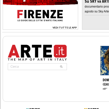
Su SKY va AR
documentario prod
agosto su Sky Arte
VEDI TUTTE LE APP
>
DOM
(GHI