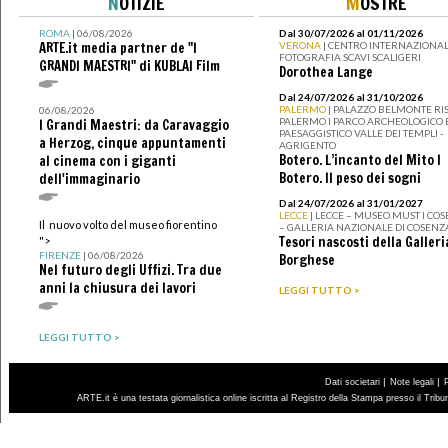
N
OTIZIE
M
OSTRE
ROMA
| 06/08/2026
Dal 30/07/2026 al 01/11/2026
ARTE.it media partner de "I
VERONA
| CENTRO INTERNAZIONAL
FOTOGRAFIA SCAVI SCALIGERI
GRANDI MAESTRI" di KUBLAI Film
Dorothea Lange
Dal 24/07/2026 al 31/10/2026
PALERMO
| PALAZZO BELMONTE RIS
06/08/2026
PALERMO I PARCO ARCHEOLOGICO 
I Grandi Maestri: da Caravaggio
PAESAGGISTICO VALLE DEI TEMPLI -
a Herzog, cinque appuntamenti
AGRIGENTO
Botero. L’incanto del Mito I
al cinema con i giganti
Botero. Il peso dei sogni
dell'immaginario
Dal 24/07/2026 al 31/01/2027
LECCE
| LECCE – MUSEO MUST I CO
Il nuovo volto del museo fiorentino
– GALLERIA NAZIONALE DI COSENZ
Tesori nascosti della Galleri
">
FIRENZE
| 06/08/2026
Borghese
Nel futuro degli Uffizi. Tra due
anni la chiusura dei lavori
LEGGI TUTTO >
LEGGI TUTTO >
|
|
Dati societari
Note legali
ARTE.it è una testata giornalistica online iscritta al Registro della Stampa presso il Trib