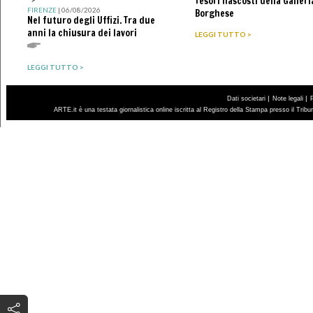
Tesori nascosti della Galleri
FIRENZE
| 06/08/2026
Borghese
Nel futuro degli Uffizi. Tra due
anni la chiusura dei lavori
LEGGI TUTTO >
LEGGI TUTTO >
|
|
Dati societari
Note legali
ARTE.it è una testata giornalistica online iscritta al Registro della Stampa presso il Trib