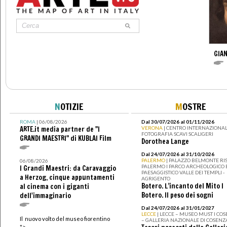
GIAN
N
OTIZIE
M
OSTRE
ROMA
| 06/08/2026
Dal 30/07/2026 al 01/11/2026
ARTE.it media partner de "I
VERONA
| CENTRO INTERNAZIONAL
FOTOGRAFIA SCAVI SCALIGERI
GRANDI MAESTRI" di KUBLAI Film
Dorothea Lange
Dal 24/07/2026 al 31/10/2026
PALERMO
| PALAZZO BELMONTE RIS
06/08/2026
PALERMO I PARCO ARCHEOLOGICO 
I Grandi Maestri: da Caravaggio
PAESAGGISTICO VALLE DEI TEMPLI -
a Herzog, cinque appuntamenti
AGRIGENTO
Botero. L’incanto del Mito I
al cinema con i giganti
Botero. Il peso dei sogni
dell'immaginario
Dal 24/07/2026 al 31/01/2027
LECCE
| LECCE – MUSEO MUST I CO
Il nuovo volto del museo fiorentino
– GALLERIA NAZIONALE DI COSENZ
">