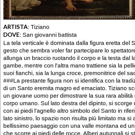
ARTISTA
:
Tiziano
DOVE
:
San giovanni battista
La tela verticale è dominata dalla figura eretta del
gesto che sembra voler far partecipare lo spettator
allunga un braccio ruotando il corpo e la testa dal l
gambe, mentre con l'altra mano trattiene sia la pelli
suoi fianchi, sia la lunga croce, premonitrice del sacr
###La prestante figura non si identifica con la tra
di un Santo eremita magro ed emaciato. Tiziano sc
un giovane uomo per dimostrare la sua rara abilità n
corpo umano. Sul lato destra del dipinto, si scorge
con ai piedi l'agnello altro simbolo del Santo in rif
lato sinistro, lo spazio non risulta più limitato ma si
bellissimo paesaggio con una valle montana ed un 
che scorre ai piedi delle rocce. Alberi autunnali si s