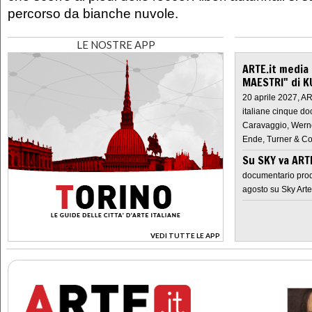
percorso da bianche nuvole.
LE NOSTRE APP
ARTE.it media
MAESTRI" di K
20 aprile 2027, A
italiane cinque do
Caravaggio, Werne
Ende, Turner & Co
Su SKY va AR
documentario prod
agosto su Sky Arte
VEDI TUTTE LE APP
>