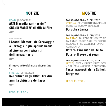
N
OTIZIE
M
OSTRE
ROMA
| 06/08/2026
Dal 30/07/2026 al 01/11/2026
ARTE.it media partner de "I
VERONA
| CENTRO INTERNAZIONAL
FOTOGRAFIA SCAVI SCALIGERI
GRANDI MAESTRI" di KUBLAI Film
Dorothea Lange
Dal 24/07/2026 al 31/10/2026
PALERMO
| PALAZZO BELMONTE RIS
06/08/2026
PALERMO I PARCO ARCHEOLOGICO 
I Grandi Maestri: da Caravaggio
PAESAGGISTICO VALLE DEI TEMPLI -
a Herzog, cinque appuntamenti
AGRIGENTO
Botero. L’incanto del Mito I
al cinema con i giganti
Botero. Il peso dei sogni
dell'immaginario
Dal 24/07/2026 al 31/01/2027
LECCE
| LECCE – MUSEO MUST I CO
Il nuovo volto del museo fiorentino
– GALLERIA NAZIONALE DI COSENZ
Tesori nascosti della Galleri
">
FIRENZE
| 06/08/2026
Borghese
Nel futuro degli Uffizi. Tra due
anni la chiusura dei lavori
LEGGI TUTTO >
LEGGI TUTTO >
|
|
Dati societari
Note legali