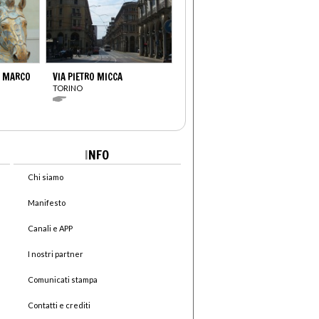
I MARCO
VIA PIETRO MICCA
TORINO
I
NFO
Chi siamo
Manifesto
Canali e APP
I nostri partner
Comunicati stampa
Contatti e crediti