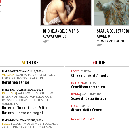
MICHELANGELO MERISI
STATUA EQUESTRE D
(CARAVAGGIO)
AURELIO
MUSEI CAPITOLINI
M
OSTRE
G
UIDE
Dal 30/07/2026 al 01/11/2026
LECCE
|
CHIESA
VERONA
| CENTRO INTERNAZIONALE DI
Chiesa di Sant'Angelo
FOTOGRAFIA SCAVI SCALIGERI
Dorothea Lange
BOLOGNA
|
OPERA
Crocifisso romanico
Dal 24/07/2026 al 31/10/2026
PALERMO
| PALAZZO BELMONTE RISO -
ROMA
|
MONUMENTO
PALERMO I PARCO ARCHEOLOGICO E
Scavi di Ostia Antica
PAESAGGISTICO VALLE DEI TEMPLI -
AGRIGENTO
LECCE
|
OPERA
Botero. L’incanto del Mito I
Altare della Croce
Botero. Il peso dei sogni
LEGGI TUTTO >
Dal 24/07/2026 al 31/01/2027
LECCE
| LECCE – MUSEO MUST I COSENZA
– GALLERIA NAZIONALE DI COSENZA