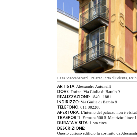
Casa Scaccabarozzi – Palazzo Fetta di Polenta, Torin
ARTISTA
:
Alessandro Antonelli
DOVE
:
Torino, Via Giulia di Barolo 9
REALIZZAZIONE
:
1840 - 1881
INDIRIZZO
:
Via Giulia di Barolo 9
TELEFONO
:
011 882208
APERTURA
:
L'interno del palazzo non è visitab
TRASPORTI
:
Fermata 566 S. Maurizio: linee 1
DURATA VISITA
:
1 ora circa
DESCRIZIONE:
Questo curioso edificio fu costruito da Alessandr