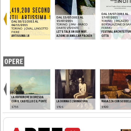
DAL 14/07/2011 AL
DAL 15/07/2011 AL
17/07/2011
15/07/2011
TORINO
|
PALAZZO
DAL 03/11/2011 AL
TORINO
|
PAV - PARCO
BERTALAZONE DI SA
06/11/2011
D’ARTE VIVENTE
FERMO
TORINO
|
OVAL, LINGOTTO
LET’S TALK ON OUR WAY.
FESTIVAL ARCHITETTUR
FIERE
ARTISSIMA 18
AZIONE DI AMILCAR PACKER
CITTA
OPERE
LA HOFKIRCHE DI DRESDA
CON IL CASTELLO E IL PONTE
LA DONNA E L'ARMATURA
RAGAZZA CON SCODEL
1755
1921
1920