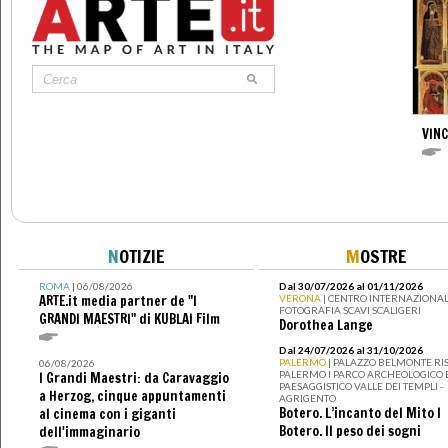
VIN
N
OTIZIE
M
OSTRE
ROMA
| 06/08/2026
Dal 30/07/2026 al 01/11/2026
ARTE.it media partner de "I
VERONA
| CENTRO INTERNAZIONAL
FOTOGRAFIA SCAVI SCALIGERI
GRANDI MAESTRI" di KUBLAI Film
Dorothea Lange
Dal 24/07/2026 al 31/10/2026
PALERMO
| PALAZZO BELMONTE RIS
06/08/2026
PALERMO I PARCO ARCHEOLOGICO 
I Grandi Maestri: da Caravaggio
PAESAGGISTICO VALLE DEI TEMPLI -
a Herzog, cinque appuntamenti
AGRIGENTO
Botero. L’incanto del Mito I
al cinema con i giganti
Botero. Il peso dei sogni
dell'immaginario