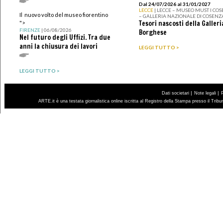
Dal 24/07/2026 al 31/01/2027
LECCE
| LECCE – MUSEO MUST I CO
Il nuovo volto del museo fiorentino
– GALLERIA NAZIONALE DI COSENZ
Tesori nascosti della Galleri
">
FIRENZE
| 06/08/2026
Borghese
Nel futuro degli Uffizi. Tra due
anni la chiusura dei lavori
LEGGI TUTTO >
LEGGI TUTTO >
|
|
Dati societari
Note legali
ARTE.it è una testata giornalistica online iscritta al Registro della Stampa presso il Trib