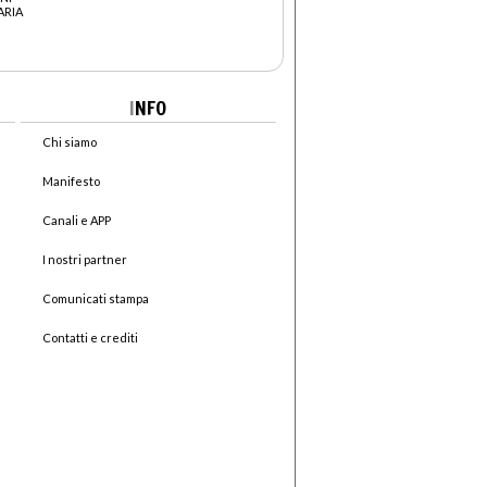
ARIA
I
NFO
Chi siamo
Manifesto
Canali e APP
I nostri partner
Comunicati stampa
Contatti e crediti