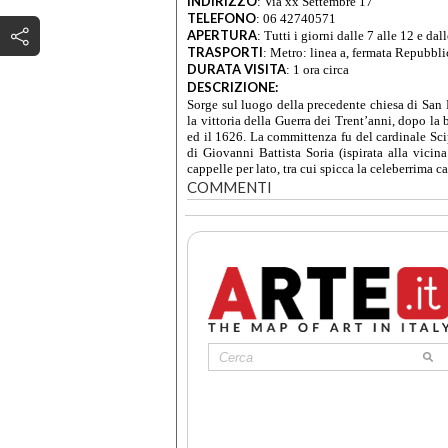
INDIRIZZO
:
Via xx Settembre 17
TELEFONO
:
06 42740571
APERTURA
:
Tutti i giorni dalle 7 alle 12 e dal
TRASPORTI
:
Metro: linea a, fermata Repubbli
DURATA VISITA
:
1 ora circa
DESCRIZIONE:
Sorge sul luogo della precedente chiesa di San 
la vittoria della Guerra dei Trent’anni, dopo la
ed il 1626. La committenza fu del cardinale Sci
di Giovanni Battista Soria (ispirata alla vicin
cappelle per lato, tra cui spicca la celeberrima
COMMENTI