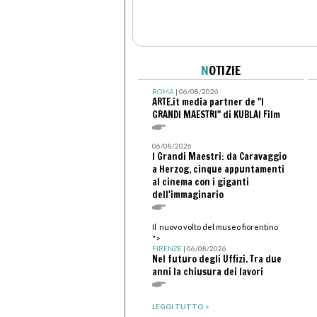
N
OTIZIE
ROMA
| 06/08/2026
ARTE.it media partner de "I
GRANDI MAESTRI" di KUBLAI Film
06/08/2026
I Grandi Maestri: da Caravaggio
a Herzog, cinque appuntamenti
al cinema con i giganti
dell'immaginario
Il nuovo volto del museo fiorentino
">
FIRENZE
| 06/08/2026
Nel futuro degli Uffizi. Tra due
anni la chiusura dei lavori
LEGGI TUTTO >