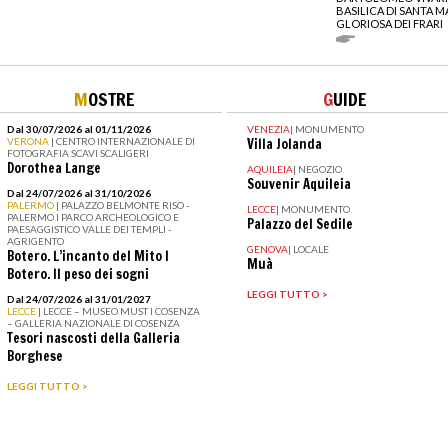
BASILICA DI SANTA M
GLORIOSA DEI FRARI
M
OSTRE
G
UIDE
Dal 30/07/2026 al 01/11/2026
VENEZIA
|
MONUMENTO
VERONA
| CENTRO INTERNAZIONALE DI
Villa Jolanda
FOTOGRAFIA SCAVI SCALIGERI
Dorothea Lange
AQUILEIA
|
NEGOZIO
Souvenir Aquileia
Dal 24/07/2026 al 31/10/2026
PALERMO
| PALAZZO BELMONTE RISO -
LECCE
|
MONUMENTO
PALERMO I PARCO ARCHEOLOGICO E
Palazzo del Sedile
PAESAGGISTICO VALLE DEI TEMPLI -
AGRIGENTO
GENOVA
|
LOCALE
Botero. L’incanto del Mito I
Muà
Botero. Il peso dei sogni
LEGGI TUTTO >
Dal 24/07/2026 al 31/01/2027
LECCE
| LECCE – MUSEO MUST I COSENZA
– GALLERIA NAZIONALE DI COSENZA
Tesori nascosti della Galleria
Borghese
LEGGI TUTTO >