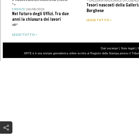
– GALLERIA NAZIONALE DI COSENZ
Tesori nascosti della Galleri
">
FIRENZE
| 06/08/2026
Borghese
Nel futuro degli Uffizi. Tra due
anni la chiusura dei lavori
LEGGI TUTTO >
LEGGI TUTTO >
|
|
Dati societari
Note legali
ARTE.it è una testata giornalistica online iscritta al Registro della Stampa presso il Trib