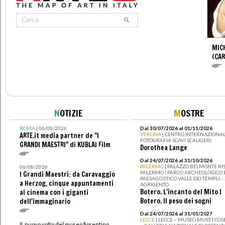
MIC
(CA
N
OTIZIE
M
OSTRE
ROMA
| 06/08/2026
Dal 30/07/2026 al 01/11/2026
ARTE.it media partner de "I
VERONA
| CENTRO INTERNAZIONAL
FOTOGRAFIA SCAVI SCALIGERI
GRANDI MAESTRI" di KUBLAI Film
Dorothea Lange
Dal 24/07/2026 al 31/10/2026
PALERMO
| PALAZZO BELMONTE RIS
06/08/2026
PALERMO I PARCO ARCHEOLOGICO 
I Grandi Maestri: da Caravaggio
PAESAGGISTICO VALLE DEI TEMPLI -
a Herzog, cinque appuntamenti
AGRIGENTO
Botero. L’incanto del Mito I
al cinema con i giganti
Botero. Il peso dei sogni
dell'immaginario
Dal 24/07/2026 al 31/01/2027
LECCE
| LECCE – MUSEO MUST I CO
Il nuovo volto del museo fiorentino