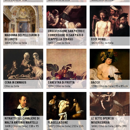
CROCIFISSIONE SAN PIETRO E
MADONNA DEI PELLEGRINI O
CONVERSIONE DI SAN PAOLO
DI LORETO
(CAPPELLA CERASI)
ECCE HOMO
1604 | Olio su tela
1600 | Olio su tela
1605 | Olio su tela
CENA IN EMMAUS
CANESTRA DI FRUTTA
BACCO
Olio su tela
1594 | Olio su tela
1596 | Olio su tela | 95 x 85 cm.
RITRATTO DEL CAVALIERE DI
LE SETTE OPERE DI
MALTA ANTONIO MARTELLI
FLAGELLAZIONE
MISERICORDIA
1608 | Olio su tela | 118 x 95
1607 | Olio su tela | 213 x 226
1606 | Olio su tela | 269 x 390
cm.
cm.
cm.