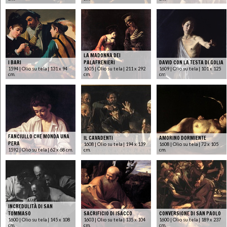
LA MADONNA DEI
I BARI
PALAFRENIERI
DAVID CON LA TESTA DI GOLIA
1594 | Olio su tela | 131 x 94
1605 | Olio su tela | 211 x 292
1609 | Olio su tela | 101 x 125
cm.
cm.
cm.
FANCIULLO CHE MONDA UNA
IL CAVADENTI
AMORINO DORMIENTE
PERA
1608 | Olio su tela | 194 x 139
1608 | Olio su tela | 72 x 105
1592 | Olio su tela | 62 x 68 cm.
cm.
cm.
INCREDULITÀ DI SAN
TOMMASO
SACRIFICIO DI ISACCO
CONVERSIONE DI SAN PAOLO
1600 | Olio su tela | 145 x 108
1603 | Olio su tela | 135 x 104
1600 | Olio su tela | 189 x 237
cm.
cm.
cm.