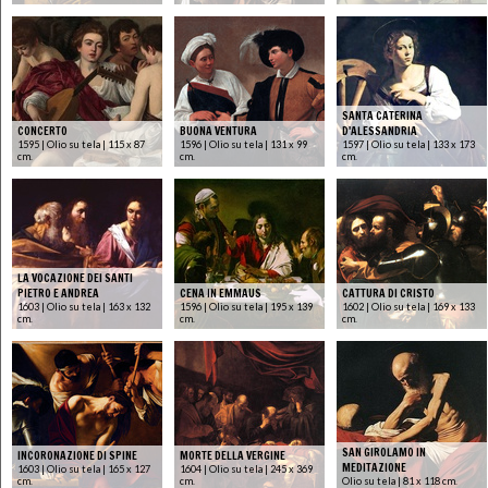
SANTA CATERINA
CONCERTO
BUONA VENTURA
D'ALESSANDRIA
1595 | Olio su tela | 115 x 87
1596 | Olio su tela | 131 x 99
1597 | Olio su tela | 133 x 173
cm.
cm.
cm.
LA VOCAZIONE DEI SANTI
PIETRO E ANDREA
CENA IN EMMAUS
CATTURA DI CRISTO
1603 | Olio su tela | 163 x 132
1596 | Olio su tela | 195 x 139
1602 | Olio su tela | 169 x 133
cm.
cm.
cm.
SAN GIROLAMO IN
INCORONAZIONE DI SPINE
MORTE DELLA VERGINE
MEDITAZIONE
1603 | Olio su tela | 165 x 127
1604 | Olio su tela | 245 x 369
cm.
cm.
Olio su tela | 81 x 118 cm.