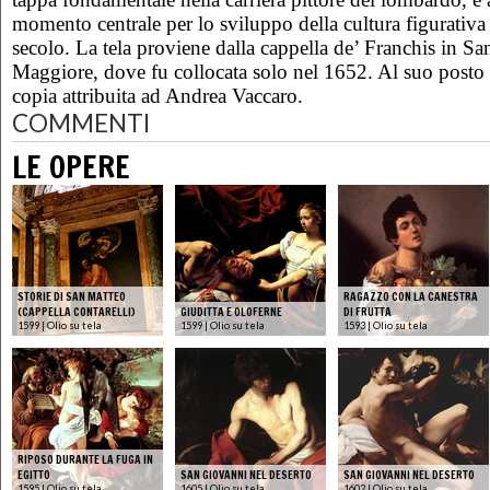
momento centrale per lo sviluppo della cultura figurativ
secolo. La tela proviene dalla cappella de’ Franchis in 
Maggiore, dove fu collocata solo nel 1652. Al suo posto 
copia attribuita ad Andrea Vaccaro.
COMMENTI
LE OPERE
STORIE DI SAN MATTEO
RAGAZZO CON LA CANESTRA
(CAPPELLA CONTARELLI)
GIUDITTA E OLOFERNE
DI FRUTTA
1599 | Olio su tela
1599 | Olio su tela
1593 | Olio su tela
RIPOSO DURANTE LA FUGA IN
EGITTO
SAN GIOVANNI NEL DESERTO
SAN GIOVANNI NEL DESERTO
1595 | Olio su tela
1605 | Olio su tela
1602 | Olio su tela