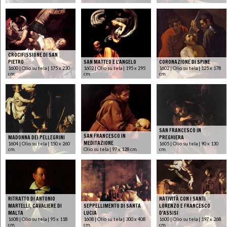
CROCIFISSIONE DI SAN
PIETRO
SAN MATTEO E L'ANGELO
CORONAZIONE DI SPINE
1600 | Olio su tela | 175 x 230
1602 | Olio su tela | 195 x 295
1602 | Olio su tela | 125 x 178
cm.
cm.
cm.
SAN FRANCESCO IN
SAN FRANCESCO IN
MADONNA DEI PELLEGRINI
PREGHIERA
MEDITAZIONE
1604 | Olio su tela | 150 x 260
1605 | Olio su tela | 90 x 130
cm.
Olio su tela | 97 x 128 cm.
cm.
RITRATTO DI ANTONIO
NATIVITÀ CON I SANTI
MARTELLI, CAVALIERE DI
SEPPELLIMENTO DI SANTA
LORENZO E FRANCESCO
MALTA
LUCIA
D'ASSISI
1608 | Olio su tela | 95 x 118
1608 | Olio su tela | 300 x 408
1600 | Olio su tela | 197 x 268
cm.
cm.
cm.