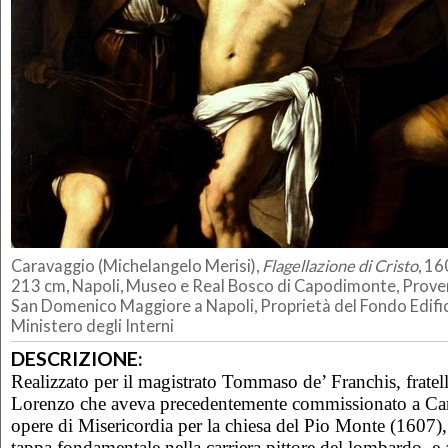
Caravaggio (Michelangelo Merisi),
Flagellazione di Cristo
, 16
213 cm, Napoli, Museo e Real Bosco di Capodimonte, Proven
San Domenico Maggiore a Napoli, Proprietà del Fondo Edifici
Ministero degli Interni
DESCRIZIONE:
Realizzato per il magistrato Tommaso de’ Franchis, fratel
Lorenzo che aveva precedentemente commissionato a Car
opere di Misericordia per la chiesa del Pio Monte (1607), 
tappa fondamentale nella carriera pittore del lombardo, e