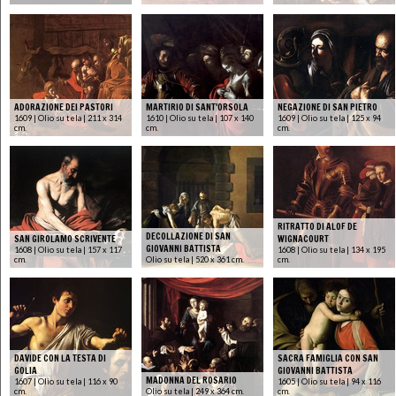
ADORAZIONE DEI PASTORI
MARTIRIO DI SANT'ORSOLA
NEGAZIONE DI SAN PIETRO
1609 | Olio su tela | 211 x 314
1610 | Olio su tela | 107 x 140
1609 | Olio su tela | 125 x 94
cm.
cm.
cm.
RITRATTO DI ALOF DE
DECOLLAZIONE DI SAN
SAN GIROLAMO SCRIVENTE
WIGNACOURT
GIOVANNI BATTISTA
1608 | Olio su tela | 157 x 117
1608 | Olio su tela | 134 x 195
cm.
Olio su tela | 520 x 361 cm.
cm.
DAVIDE CON LA TESTA DI
SACRA FAMIGLIA CON SAN
GOLIA
GIOVANNI BATTISTA
MADONNA DEL ROSARIO
1607 | Olio su tela | 116 x 90
1605 | Olio su tela | 94 x 116
cm.
Olio su tela | 249 x 364 cm.
cm.