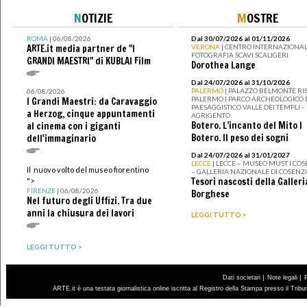
N
OTIZIE
M
OSTRE
ROMA
| 06/08/2026
Dal 30/07/2026 al 01/11/2026
ARTE.it media partner de "I
VERONA
| CENTRO INTERNAZIONAL
FOTOGRAFIA SCAVI SCALIGERI
GRANDI MAESTRI" di KUBLAI Film
Dorothea Lange
Dal 24/07/2026 al 31/10/2026
PALERMO
| PALAZZO BELMONTE RIS
06/08/2026
PALERMO I PARCO ARCHEOLOGICO 
I Grandi Maestri: da Caravaggio
PAESAGGISTICO VALLE DEI TEMPLI -
a Herzog, cinque appuntamenti
AGRIGENTO
Botero. L’incanto del Mito I
al cinema con i giganti
Botero. Il peso dei sogni
dell'immaginario
Dal 24/07/2026 al 31/01/2027
LECCE
| LECCE – MUSEO MUST I CO
Il nuovo volto del museo fiorentino
– GALLERIA NAZIONALE DI COSENZ
Tesori nascosti della Galleri
">
FIRENZE
| 06/08/2026
Borghese
Nel futuro degli Uffizi. Tra due
anni la chiusura dei lavori
LEGGI TUTTO >
LEGGI TUTTO >
|
|
Dati societari
Note legali
ARTE.it è una testata giornalistica online iscritta al Registro della Stampa presso il Trib