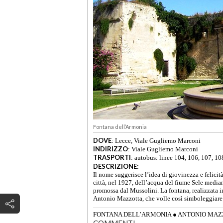
Fontana dell’Armonia
DOVE
:
Lecce, Viale Gugliemo Marconi
INDIRIZZO
:
Viale Gugliemo Marconi
TRASPORTI
:
autobus: linee 104, 106, 107, 10
DESCRIZIONE:
Il nome suggerisce l’idea di giovinezza e felicità
città, nel 1927, dell’acqua del fiume Sele media
promossa dal Mussolini. La fontana, realizzata in
Antonio Mazzotta, che volle così simboleggiare l
FONTANA DELL’ARMONIA
●
ANTONIO MAZ
COMMENTI