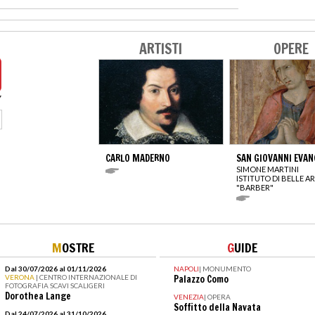
ARTISTI
OPERE
CARLO MADERNO
SAN GIOVANNI EVAN
SIMONE MARTINI
ISTITUTO DI BELLE AR
"BARBER"
M
OSTRE
G
UIDE
Dal 30/07/2026 al 01/11/2026
NAPOLI
|
MONUMENTO
VERONA
| CENTRO INTERNAZIONALE DI
Palazzo Como
FOTOGRAFIA SCAVI SCALIGERI
Dorothea Lange
VENEZIA
|
OPERA
Soffitto della Navata
Dal 24/07/2026 al 31/10/2026