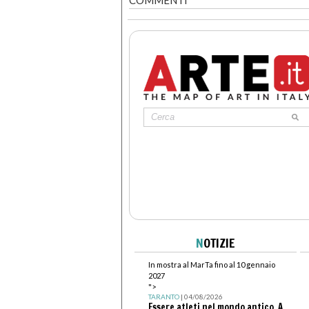
N
OTIZIE
In mostra al MarTa fino al 10 gennaio
2027
">
TARANTO
| 04/08/2026
Essere atleti nel mondo antico. A