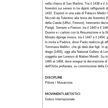
nella chiesa di San Martino. Tra il 1438 e il 14
fiorentini sui senesi in tre dipinti raffiguran
1432. Esposti in una sala di Palazzo Medici fin
Niccolò da Tolentino alla testa dei fiorentini
della Ciarda (Uffizi, Firenze); Intervento deci
Parigi). Sempre a Firenze, tra il 1443 e il 144
Duomo e i cartoni con la Resurrezione e la Na
Miniato dipinge invece, tra il 1447 e il 1454, 
lo invita a Padova, dove Paolo realizza gli af
Tommasa Malifici, che gli darà due figli. In q
drago (1455), oggi alla National Gallery di Lo
soggetto per Lorenzo di Matteo Morelli. Su inv
1465 al 1468, dove esegue la decorazione di 
dell'Ostia profanata, su commissione della
DISCIPLINE
Pittore
/
Mosaicista
MOVIMENTI ARTISTICI
Gotico Internazionale