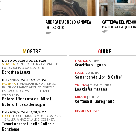
ANDREA D'AGNOLO (ANDREA
CATTEDRA DEL VESC
DEL SARTO)
BASILICA DI AQUILEIA
M
OSTRE
G
UIDE
Dal 30/07/2026 al 01/11/2026
FIRENZE
|
OPERA
VERONA
| CENTRO INTERNAZIONALE DI
Crocifisso Ligneo
FOTOGRAFIA SCAVI SCALIGERI
Dorothea Lange
LECCE
|
LIBRERIA
Samarcanda Libri & Caffe'
Dal 24/07/2026 al 31/10/2026
PALERMO
| PALAZZO BELMONTE RISO -
VICENZA
|
MONUMENTO
PALERMO I PARCO ARCHEOLOGICO E
Loggia Valmarana
PAESAGGISTICO VALLE DEI TEMPLI -
AGRIGENTO
MILANO
|
CHIESA
Botero. L’incanto del Mito I
Certosa di Garegnano
Botero. Il peso dei sogni
LEGGI TUTTO >
Dal 24/07/2026 al 31/01/2027
LECCE
| LECCE – MUSEO MUST I COSENZA
– GALLERIA NAZIONALE DI COSENZA
Tesori nascosti della Galleria
Borghese