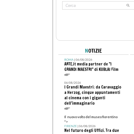
N
OTIZIE
ROMA
| 06/08/2026
ARTE.it media partner de "I
GRANDI MAESTRI" di KUBLAI Film
06/08/2026
I Grandi Maestri: da Caravaggio
a Herzog, cinque appuntamenti
al cinema con i giganti
dell'immaginario
Il nuovo volto del museo fiorentino
">
FIRENZE
| 06/08/2026
Nel futuro degli Uffizi. Tra due