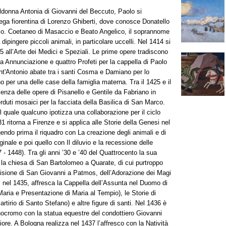
ildonna Antonia di Giovanni del Beccuto, Paolo si
ega fiorentina di Lorenzo Ghiberti, dove conosce Donatello
stico. Coetaneo di Masaccio e Beato Angelico, il soprannome
 dipingere piccoli animali, in particolare uccelli. Nel 1414 si
 all’Arte dei Medici e Speziali. Le prime opere tradiscono
na Annunciazione e quattro Profeti per la cappella di Paolo
t'Antonio abate tra i santi Cosma e Damiano per lo
er una delle case della famiglia materna. Tra il 1425 e il
enza delle opere di Pisanello e Gentile da Fabriano in
duti mosaici per la facciata della Basilica di San Marco.
quale qualcuno ipotizza una collaborazione per il ciclo
31 ritorna a Firenze e si applica alle Storie della Genesi nel
endo prima il riquadro con La creazione degli animali e di
nale e poi quello con Il diluvio e la recessione delle
7 - 1448). Tra gli anni ’30 e ’40 del Quattrocento la sua
per la chiesa di San Bartolomeo a Quarate, di cui purtroppo
 Visione di San Giovanni a Patmos, dell’Adorazione dei Magi
nel 1435, affresca la Cappella dell’Assunta nel Duomo di
 Maria e Presentazione di Maria al Tempio), le Storie di
tirio di Santo Stefano) e altre figure di santi. Nel 1436 è
nocromo con la statua equestre del condottiero Giovanni
re. A Bologna realizza nel 1437 l’affresco con la Natività