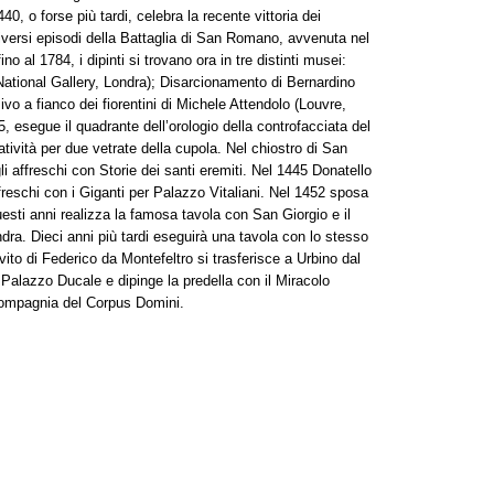
40, o forse più tardi, celebra la recente vittoria dei
ti diversi episodi della Battaglia di San Romano, avvenuta nel
o al 1784, i dipinti si trovano ora in tre distinti musei:
 (National Gallery, Londra); Disarcionamento di Bernardino
sivo a fianco dei fiorentini di Michele Attendolo (Louvre,
5, esegue il quadrante dell’orologio della controfacciata del
tività per due vetrate della cupola. Nel chiostro di San
gli affreschi con Storie dei santi eremiti. Nel 1445 Donatello
freschi con i Giganti per Palazzo Vitaliani. Nel 1452 sposa
uesti anni realizza la famosa tavola con San Giorgio e il
ndra. Dieci anni più tardi eseguirà una tavola con lo stesso
ito di Federico da Montefeltro si trasferisce a Urbino dal
Palazzo Ducale e dipinge la predella con il Miracolo
 Compagnia del Corpus Domini.