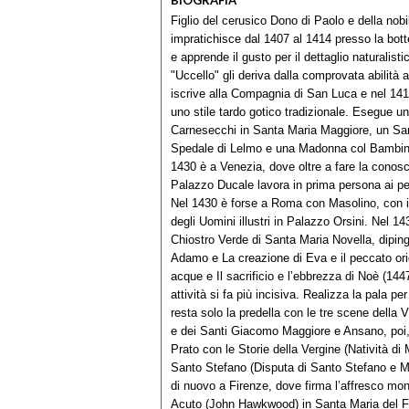
BIOGRAFIA
Figlio del cerusico Dono di Paolo e della nob
impratichisce dal 1407 al 1414 presso la bott
e apprende il gusto per il dettaglio naturali
"Uccello" gli deriva dalla comprovata abilità a
iscrive alla Compagnia di San Luca e nel 1415
uno stile tardo gotico tradizionale. Esegue u
Carnesecchi in Santa Maria Maggiore, un San
Spedale di Lelmo e una Madonna col Bambino p
1430 è a Venezia, dove oltre a fare la conosc
Palazzo Ducale lavora in prima persona ai per
Nel 1430 è forse a Roma con Masolino, con il 
degli Uomini illustri in Palazzo Orsini. Nel 14
Chiostro Verde di Santa Maria Novella, diping
Adamo e La creazione di Eva e il peccato origi
acque e Il sacrificio e l’ebbrezza di Noè (144
attività si fa più incisiva. Realizza la pala 
resta solo la predella con le tre scene della
e dei Santi Giacomo Maggiore e Ansano, poi, 
Prato con le Storie della Vergine (Natività di
Santo Stefano (Disputa di Santo Stefano e Mar
di nuovo a Firenze, dove firma l’affresco mo
Acuto (John Hawkwood) in Santa Maria del Fio