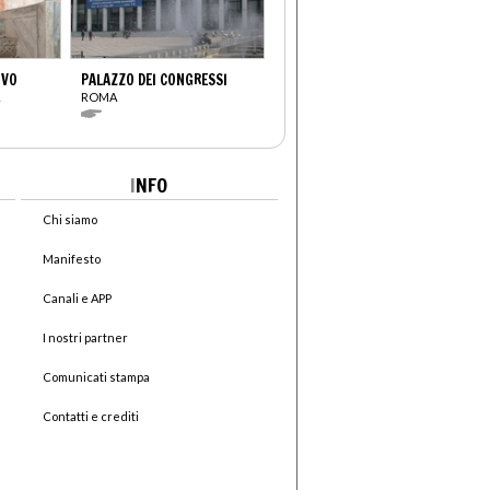
OVO
PALAZZO DEI CONGRESSI
ROMA
I
NFO
Chi siamo
Manifesto
Canali e APP
I nostri partner
Comunicati stampa
Contatti e crediti