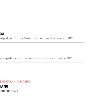
IVA
l podcast: Ilaria e Federico ci portano alla scoperta ...
 e spade, protetti da una solida armatura e in sella ...
DI GIOVANNI DI MASSIO
RIANO
 Roma 09/1427