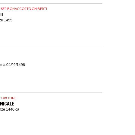
I SER BONACCORTO GHIBERTI
TI
nze 1455
oma 04/02/1498
FORO FINI
NICALE
enze 1440 ca