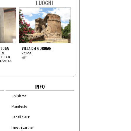
LUOGHI
OLOSA
VILLA DEI GORDIANI
 DI
ROMA
TELLO)
I SANTA
I
NFO
Chi siamo
Manifesto
Canali e APP
I nostri partner