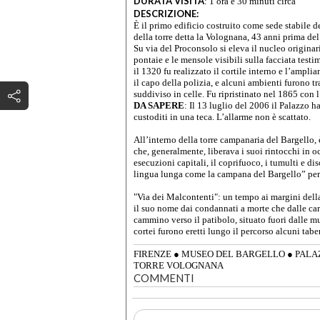
DURATA VISITA
:
1 ora e 30 minuti circa
DESCRIZIONE:
È il primo edificio costruito come sede stabile de
della torre detta la Volognana, 43 anni prima de
Su via del Proconsolo si eleva il nucleo origina
pontaie e le mensole visibili sulla facciata testi
il 1320 fu realizzato il cortile interno e l’ampli
il capo della polizia, e alcuni ambienti furono t
suddiviso in celle. Fu ripristinato nel 1865 con
DA SAPERE
: Il 13 luglio del 2006 il Palazzo ha
custoditi in una teca. L’allarme non è scattato.
All’interno della torre campanaria del Bargell
che, generalmente, liberava i suoi rintocchi in oc
esecuzioni capitali, il coprifuoco, i tumulti e dis
lingua lunga come la campana del Bargello” per 
"Via dei Malcontenti": un tempo ai margini della
il suo nome dai condannati a morte che dalle car
cammino verso il patibolo, situato fuori dalle mur
cortei furono eretti lungo il percorso alcuni tabe
FIRENZE
●
MUSEO DEL BARGELLO
●
PALA
TORRE VOLOGNANA
COMMENTI