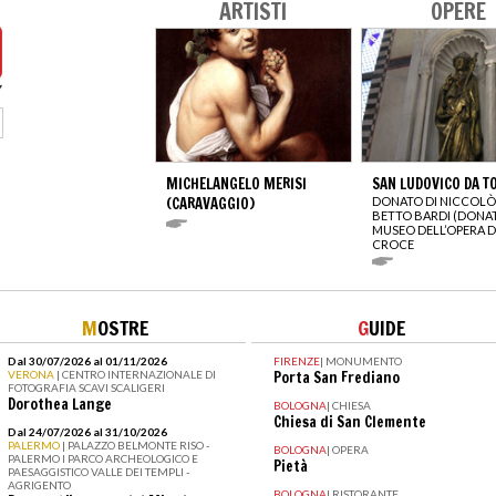
ARTISTI
OPERE
MICHELANGELO MERISI
SAN LUDOVICO DA T
(CARAVAGGIO)
DONATO DI NICCOLÒ
BETTO BARDI (DONA
MUSEO DELL’OPERA D
CROCE
M
OSTRE
G
UIDE
Dal 30/07/2026 al 01/11/2026
FIRENZE
|
MONUMENTO
VERONA
| CENTRO INTERNAZIONALE DI
Porta San Frediano
FOTOGRAFIA SCAVI SCALIGERI
Dorothea Lange
BOLOGNA
|
CHIESA
Chiesa di San Clemente
Dal 24/07/2026 al 31/10/2026
PALERMO
| PALAZZO BELMONTE RISO -
BOLOGNA
|
OPERA
PALERMO I PARCO ARCHEOLOGICO E
Pietà
PAESAGGISTICO VALLE DEI TEMPLI -
AGRIGENTO
BOLOGNA
|
RISTORANTE