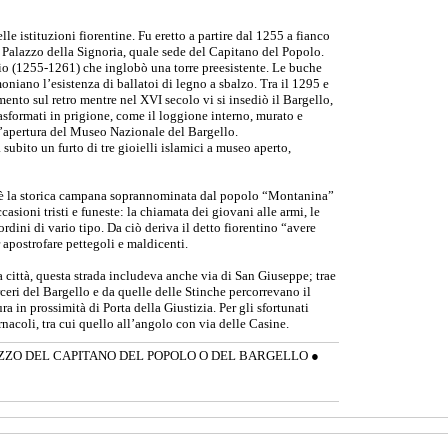
lle istituzioni fiorentine. Fu eretto a partire dal 1255 a fianco
l Palazzo della Signoria, quale sede del Capitano del Popolo.
rio (1255-1261) che inglobò una torre preesistente. Le buche
moniano l’esistenza di ballatoi di legno a sbalzo. Tra il 1295 e
amento sul retro mentre nel XVI secolo vi si insediò il Bargello,
rasformati in prigione, come il loggione interno, murato e
 l’apertura del Museo Nazionale del Bargello.
 subito un furto di tre gioielli islamici a museo aperto,
o, è la storica campana soprannominata dal popolo “Montanina”
casioni tristi e funeste: la chiamata dei giovani alle armi, le
ordini di vario tipo. Da ciò deriva il detto fiorentino “avere
apostrofare pettegoli e maldicenti.
 città, questa strada includeva anche via di San Giuseppe; trae
ceri del Bargello e da quelle delle Stinche percorrevano il
a in prossimità di Porta della Giustizia. Per gli sfortunati
rnacoli, tra cui quello all’angolo con via delle Casine.
ZZO DEL CAPITANO DEL POPOLO O DEL BARGELLO
●