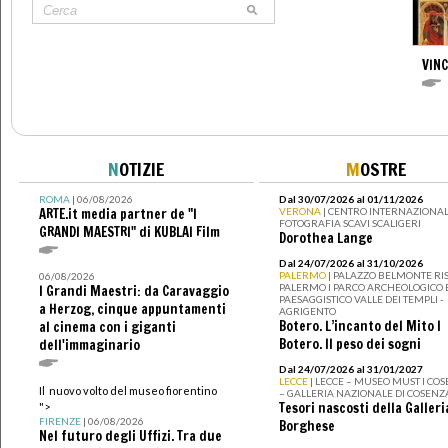
VIN
N
OTIZIE
M
OSTRE
ROMA
| 06/08/2026
Dal 30/07/2026 al 01/11/2026
ARTE.it media partner de "I
VERONA
| CENTRO INTERNAZIONAL
FOTOGRAFIA SCAVI SCALIGERI
GRANDI MAESTRI" di KUBLAI Film
Dorothea Lange
Dal 24/07/2026 al 31/10/2026
PALERMO
| PALAZZO BELMONTE RIS
06/08/2026
PALERMO I PARCO ARCHEOLOGICO 
I Grandi Maestri: da Caravaggio
PAESAGGISTICO VALLE DEI TEMPLI -
a Herzog, cinque appuntamenti
AGRIGENTO
Botero. L’incanto del Mito I
al cinema con i giganti
Botero. Il peso dei sogni
dell'immaginario
Dal 24/07/2026 al 31/01/2027
LECCE
| LECCE – MUSEO MUST I CO
Il nuovo volto del museo fiorentino
– GALLERIA NAZIONALE DI COSENZ
Tesori nascosti della Galleri
">
FIRENZE
| 06/08/2026
Borghese
Nel futuro degli Uffizi. Tra due