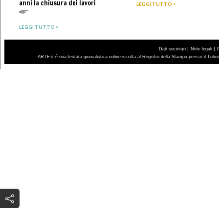
anni la chiusura dei lavori
LEGGI TUTTO >
LEGGI TUTTO >
|
|
Dati societari
Note legali
ARTE.it è una testata giornalistica online iscritta al Registro della Stampa presso il Trib