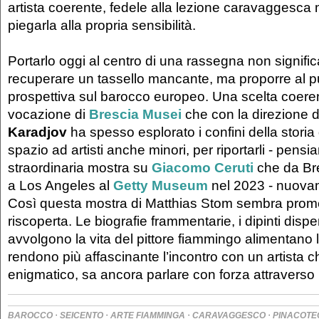
artista coerente, fedele alla lezione caravaggesca
piegarla alla propria sensibilità.
Portarlo oggi al centro di una rassegna non signific
recuperare un tassello mancante, ma proporre al pu
prospettiva sul barocco europeo. Una scelta coere
vocazione di
Brescia Musei
che con la direzione 
Karadjov
ha spesso esplorato i confini della storia 
spazio ad artisti anche minori, per riportarli - pensi
straordinaria mostra su
Giacomo Ceruti
che da Bre
a Los Angeles al
Getty Museum
nel 2023 - nuovame
Così questa mostra di Matthias Stom sembra prom
riscoperta. Le biografie frammentarie, i dipinti disp
avvolgono la vita del pittore fiammingo alimentano
rendono più affascinante l’incontro con un artista 
enigmatico, sa ancora parlare con forza attraverso 
·
·
·
·
BAROCCO
SEICENTO
ARTE FIAMMINGA
CARAVAGGESCO
PINACOTE