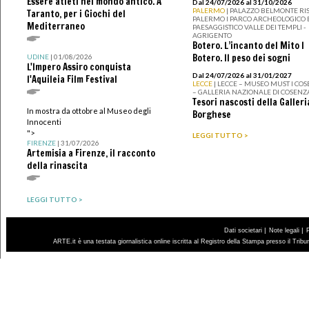
Essere atleti nel mondo antico. A
Dal 24/07/2026 al 31/10/2026
PALERMO
| PALAZZO BELMONTE RIS
Taranto, per i Giochi del
PALERMO I PARCO ARCHEOLOGICO 
Mediterraneo
PAESAGGISTICO VALLE DEI TEMPLI -
AGRIGENTO
Botero. L’incanto del Mito I
Botero. Il peso dei sogni
UDINE
| 01/08/2026
L'Impero Assiro conquista
Dal 24/07/2026 al 31/01/2027
l'Aquileia Film Festival
LECCE
| LECCE – MUSEO MUST I CO
– GALLERIA NAZIONALE DI COSENZ
Tesori nascosti della Galleri
In mostra da ottobre al Museo degli
Borghese
Innocenti
">
LEGGI TUTTO >
FIRENZE
| 31/07/2026
Artemisia a Firenze, il racconto
della rinascita
LEGGI TUTTO >
|
|
Dati societari
Note legali
ARTE.it è una testata giornalistica online iscritta al Registro della Stampa presso il Trib