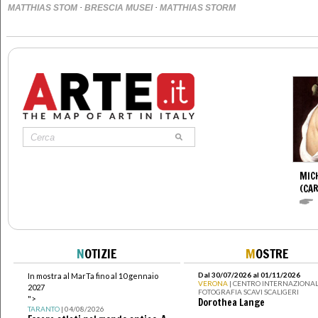
·
·
MATTHIAS STOM
BRESCIA MUSEI
MATTHIAS STORM
MIC
(CA
N
OTIZIE
M
OSTRE
Dal 30/07/2026 al 01/11/2026
In mostra al MarTa fino al 10 gennaio
VERONA
| CENTRO INTERNAZIONAL
2027
FOTOGRAFIA SCAVI SCALIGERI
">
Dorothea Lange
TARANTO
| 04/08/2026