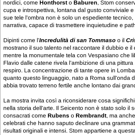
nordici, come
Honthorst
o
Baburen
, Stom conser
cupa e introspettiva, lontana dal gusto conviviale 
sue tele l’ombra non è solo un espediente tecnico,
narrativa, capace di trasmettere inquietudine e pat
Dipinti come l’
Incredulità di san Tommaso
o il
Cri
mostrano il suo talento nel raccontare il dubbio e il c
mentre la monumentale tela con Vespasiano che l
Flavio dalle catene rivela l’ambizione di una pittura
respiro. La concentrazione di tante opere in Lomba
quanto questo linguaggio, nato a Roma sull’onda 
abbia trovato terreno fertile anche lontano dai grand
La mostra invita così a riconsiderare cosa significh
nella storia dell’arte. Il Seicento non è stato solo il 
consacrati come
Rubens
o
Rembrandt
, ma anche 
celebrati che hanno saputo declinare una gramma
risultati originali e intensi. Stom appartiene a quest