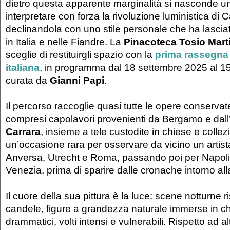
dietro questa apparente marginalità si nasconde un
interpretare con forza la rivoluzione luministica di 
declinandola con uno stile personale che ha lasciat
in Italia e nelle Fiandre. La
Pinacoteca Tosio Mar
sceglie di restituirgli spazio con la
prima rassegna
italiana
, in programma dal 18 settembre 2025 al 15
curata da
Gianni Papi
.
Il percorso raccoglie quasi tutte le opere conserva
compresi capolavori provenienti da Bergamo e dall
Carrara
, insieme a tele custodite in chiese e collezi
un’occasione rara per osservare da vicino un artist
Anversa, Utrecht e Roma, passando poi per Napoli
Venezia, prima di sparire dalle cronache intorno al
Il cuore della sua pittura è la luce: scene notturne r
candele, figure a grandezza naturale immerse in ch
drammatici, volti intensi e vulnerabili. Rispetto ad a