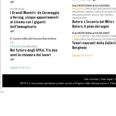
Dal 24/07/2026 al 31/10/2026
PALERMO
| PALAZZO BELMONTE RIS
06/08/2026
PALERMO I PARCO ARCHEOLOGICO 
I Grandi Maestri: da Caravaggio
PAESAGGISTICO VALLE DEI TEMPLI -
a Herzog, cinque appuntamenti
AGRIGENTO
Botero. L’incanto del Mito I
al cinema con i giganti
Botero. Il peso dei sogni
dell'immaginario
Dal 24/07/2026 al 31/01/2027
LECCE
| LECCE – MUSEO MUST I CO
Il nuovo volto del museo fiorentino
– GALLERIA NAZIONALE DI COSENZ
Tesori nascosti della Galleri
">
FIRENZE
| 06/08/2026
Borghese
Nel futuro degli Uffizi. Tra due
anni la chiusura dei lavori
LEGGI TUTTO >
LEGGI TUTTO >
|
|
Dati societari
Note legali
ARTE.it è una testata giornalistica online iscritta al Registro della Stampa presso il Trib
-->