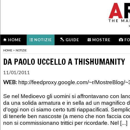
HOME
NOTIZIE
GUIDE
MOSTRE
F
HOME
>
NOTIZIE
DA PAOLO UCCELLO A THISHUMANITY
11/01/2011
WEB:
http://feedproxy.google.com/~r/MostreBlog
Se nel Medioevo gli uomini si affrontavano con lanc
da una solida armatura e in sella ad un magnifico de
d’oggi non ci siamo certo tutti riappacificati. Sempl
di tenerle ben nascoste (a meno che non faccia com
non si commissionano trittici per ricordarle. Nel [...]