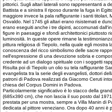
pittorici. Sugli altari laterali sono rappresentanti a
Battista e a sinistra Il riposo durante la fuga in Egitt
maggiore invece la pala raffigurante i santi titolari
Osvaldo. Nel 1745 gli altari erano risistemati e dun
erano eseguiti anche i tre dipinti, accomunati dall'i
figure in paesaggi e sfondi architettonici piuttosto ri
luminosità. In queste opere rimane la testimonianz
pittura religiosa di Tiepolo, nella quale egli mostra 
conoscenza del ricco simbolismo delle sacre rappres
nell'espressione di una devozione sobria e compost
credente ad un dialogo spirituale con i soggetti rap
Risulta poi di Tiepolo un olio su tela raffigurante S
evangelista tra la serie degli evangelisti, dottori del
patroni di Padova realizzati da Giacomo Ceruti into
chiesa del Corpus Domini in Padova.
Particolarmente significativo è lo stacco della grand
(685x390 cm), che non lascia il suo posto dal 19
prestata per una mostra, sempre a Villa Manin di P
dedicata al pittore veneziano. Ora dopo 40 anni è p