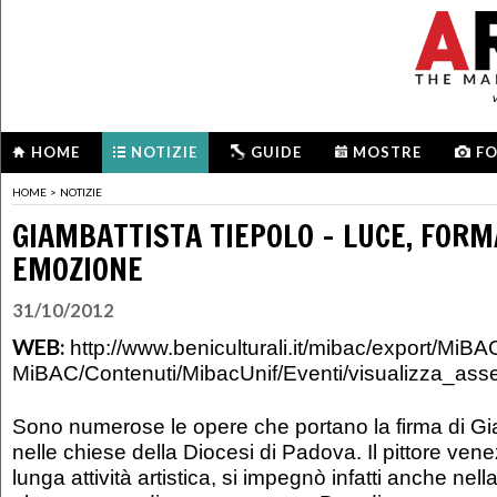
HOME
NOTIZIE
GUIDE
MOSTRE
F
HOME
>
NOTIZIE
GIAMBATTISTA TIEPOLO - LUCE, FORM
EMOZIONE
31/10/2012
WEB:
http://www.beniculturali.it/mibac/export/MiBAC
MiBAC/Contenuti/MibacUnif/Eventi/visualizza_ass
Sono numerose le opere che portano la firma di Gi
nelle chiese della Diocesi di Padova. Il pittore ven
lunga attività artistica, si impegnò infatti anche nell