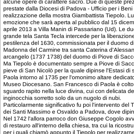
alcune opere di carattere sacro. Due di queste pre
prestate dalla Diocesi di Padova - Ufficio per i Beni 
realizzazione della mostra Giambattista Tiepolo. Lu
emozione che sarà aperta al pubblico dal 15 dicem
aprile 2013 a Villa Manin di Passariano (Ud). Le d
grande tela Santa Tecla intercede per la liberazione
pestilenza del 1630, commissionata per il duomo di
Madonna del Carmine tra santa Caterina d'Alessan
arcangelo (1737 1738) del duomo di Piove di Sacc
Ma Tiepolo è documentato sempre a Piove di Sacco
pieve di San Nicolò per la quale dipinse l'Estasi di
Paola intorno al 1735 per l'omonimo altare dedicato
Museo Diocesano. San Francesco di Paola è colto ne
sguardo rapito nella luce divina, cui con delicata d
inginocchia sorretto solo da un nugolo di nubi.
Particolarmente significativo fu poi l'intervento del 
dei Santi Massimo e Osvaldo a Padova, dove dipin
Nel 1742 l'allora parroco don Giuseppe Cogolo avvi
di restauro all'interno della chiesa, tra cui la ricostru
per i quali chiamò appunto il Tiepolo per realizzarne 