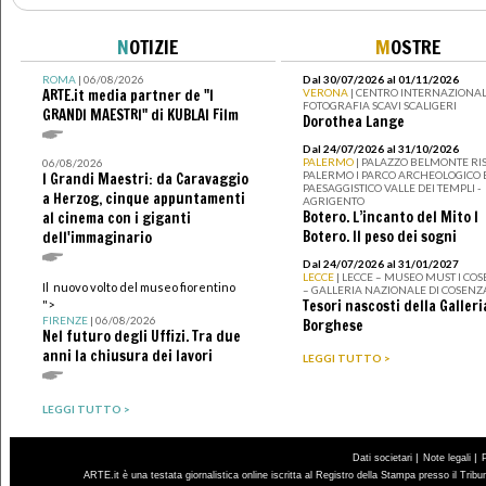
N
OTIZIE
M
OSTRE
ROMA
| 06/08/2026
Dal 30/07/2026 al 01/11/2026
ARTE.it media partner de "I
VERONA
| CENTRO INTERNAZIONAL
FOTOGRAFIA SCAVI SCALIGERI
GRANDI MAESTRI" di KUBLAI Film
Dorothea Lange
Dal 24/07/2026 al 31/10/2026
PALERMO
| PALAZZO BELMONTE RIS
06/08/2026
PALERMO I PARCO ARCHEOLOGICO 
I Grandi Maestri: da Caravaggio
PAESAGGISTICO VALLE DEI TEMPLI -
a Herzog, cinque appuntamenti
AGRIGENTO
Botero. L’incanto del Mito I
al cinema con i giganti
Botero. Il peso dei sogni
dell'immaginario
Dal 24/07/2026 al 31/01/2027
LECCE
| LECCE – MUSEO MUST I CO
Il nuovo volto del museo fiorentino
– GALLERIA NAZIONALE DI COSENZ
Tesori nascosti della Galleri
">
FIRENZE
| 06/08/2026
Borghese
Nel futuro degli Uffizi. Tra due
anni la chiusura dei lavori
LEGGI TUTTO >
LEGGI TUTTO >
|
|
Dati societari
Note legali
ARTE.it è una testata giornalistica online iscritta al Registro della Stampa presso il Trib