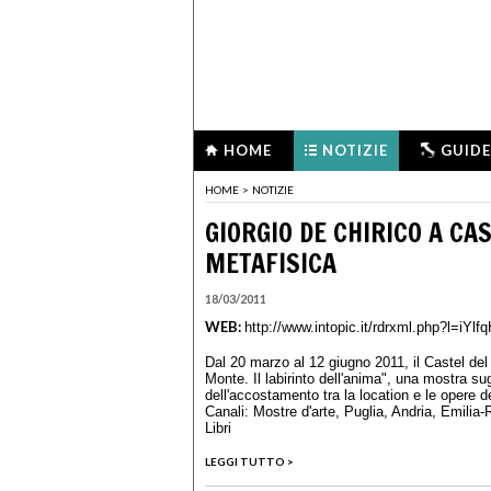
HOME
NOTIZIE
GUIDE
HOME
>
NOTIZIE
GIORGIO DE CHIRICO A C
METAFISICA
18/03/2011
WEB:
http://www.intopic.it/rdrxml.php?
Dal 20 marzo al 12 giugno 2011, il Castel del
Monte. Il labirinto dell'anima", una mostra s
dell'accostamento tra la location e le opere de
Canali:
Mostre d'arte
,
Puglia
,
Andria
,
Emilia
Libri
LEGGI TUTTO >