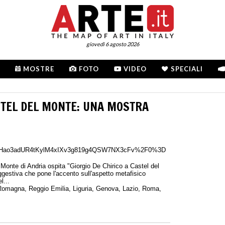
giovedì 6 agosto 2026
MOSTRE
FOTO
VIDEO
SPECIALI
ASTEL DEL MONTE: UNA MOSTRA
l=iYlfqHao3adUR4tKylM4xIXv3g819g4QSW7NX3cFv%2F0%3D
 Monte di Andria ospita "Giorgio De Chirico a Castel del
uggestiva che pone l'accento sull'aspetto metafisico
l...
-Romagna
,
Reggio Emilia
,
Liguria
,
Genova
,
Lazio
,
Roma
,