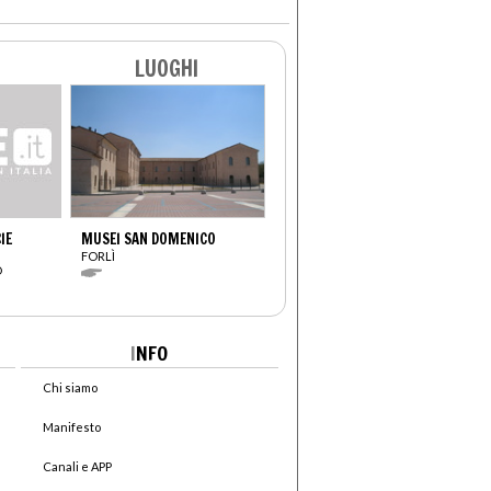
LUOGHI
IE
MUSEI SAN DOMENICO
FORLÌ
O
I
NFO
Chi siamo
Manifesto
Canali e APP