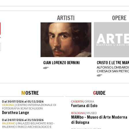
ARTISTI
OPERE
GIAN LORENZO BERNINI
CRISTO E LE TRE MAR
ALFONSO LOMBARDI
CHIESA DI SAN PIETR
M
OSTRE
G
UIDE
Dal 30/07/2026 al 01/11/2026
CASERTA
|
OPERA
VERONA
| CENTRO INTERNAZIONALE DI
Fontana di Eolo
FOTOGRAFIA SCAVI SCALIGERI
Dorothea Lange
BOLOGNA
|
MUSEO
MAMbo - Museo di Arte Moderna
Dal 24/07/2026 al 31/10/2026
di Bologna
PALERMO
| PALAZZO BELMONTE RISO -
PALERMO I PARCO ARCHEOLOGICO E