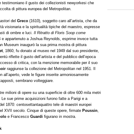
e testimoniano il gusto dei collezionisti newyorkesi che
accolta di pittura europea del Metropolitan.
astori
del
Greco
(1610), soggetto caro all’artista, che da
à visionaria e la spiritualità tipiche del maestro, espresse
asti di ombre e luci.
Il Ritratto di Floris Soop
come
54 e appartenuto a Joshua Reynolds, esprime invece tutta
tan Museum inaugurò la sua prima mostra di pittura
et
, 1860, fu donato al museo nel 1949 dal suo presidente,
ù riflette il gusto dell’artista e del pubblico dell’epoca
uccesso di critica, con la menzione memorabile per il suo
oir
raggiunse la collezione del Metropolitan nel 1951. Il
on all’aperto, vede le figure inserite armoniosamente
iustapposti, sembrano volteggiare.
e milioni di opere su una superficie di oltre 600 mila metri
. Le sue prime acquisizioni furono fatte a Parigi e a
del 1870: centosettantaquattro tele di maestri europei
 del XVII secolo. Cinque di queste opere, firmate
Poussin
,
polo
e Francesco
Guardi
figurano in mostra.
k