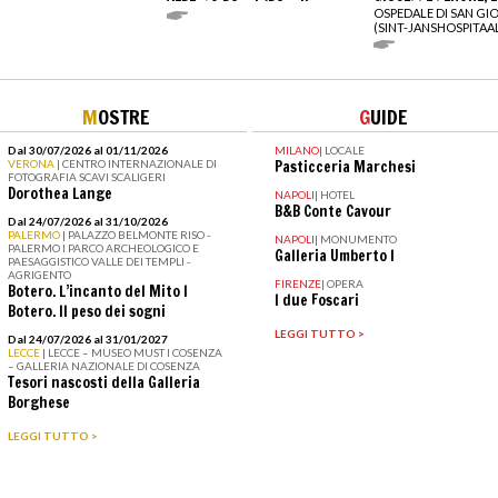
OSPEDALE DI SAN GI
(SINT-JANSHOSPITAA
M
OSTRE
G
UIDE
Dal 30/07/2026 al 01/11/2026
MILANO
|
LOCALE
VERONA
| CENTRO INTERNAZIONALE DI
Pasticceria Marchesi
FOTOGRAFIA SCAVI SCALIGERI
Dorothea Lange
NAPOLI
|
HOTEL
B&B Conte Cavour
Dal 24/07/2026 al 31/10/2026
PALERMO
| PALAZZO BELMONTE RISO -
NAPOLI
|
MONUMENTO
PALERMO I PARCO ARCHEOLOGICO E
Galleria Umberto I
PAESAGGISTICO VALLE DEI TEMPLI -
AGRIGENTO
FIRENZE
|
OPERA
Botero. L’incanto del Mito I
I due Foscari
Botero. Il peso dei sogni
LEGGI TUTTO >
Dal 24/07/2026 al 31/01/2027
LECCE
| LECCE – MUSEO MUST I COSENZA
– GALLERIA NAZIONALE DI COSENZA
Tesori nascosti della Galleria
Borghese
LEGGI TUTTO >