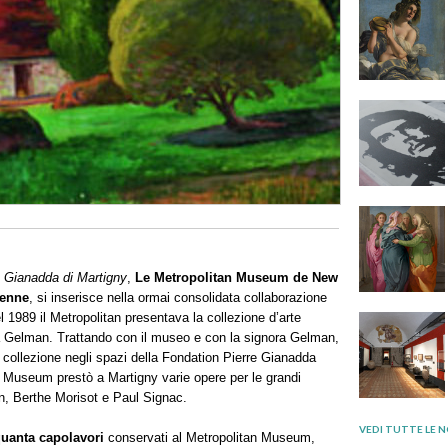
e Gianadda di Martigny
,
Le Metropolitan Museum de New
éenne
, si inserisce nella ormai consolidata collaborazione
l 1989 il Metropolitan presentava la collezione d’arte
 Gelman. Trattando con il museo e con la signora Gelman,
 collezione negli spazi della Fondation Pierre Gianadda
tan Museum prestò a Martigny varie opere per le grandi
n, Berthe Morisot e Paul Signac.
VEDI TUTTE LE N
uanta capolavori
conservati al Metropolitan Museum,