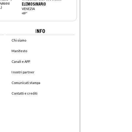
OVANNI
ELEMOSINARIO
L)
VENEZIA
I
NFO
Chi siamo
Manifesto
Canali e APP
I nostri partner
Comunicati stampa
Contatti e crediti