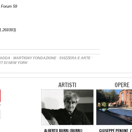
u Forum 59
31.269393)
·
·
·
NADDA
MARTIGNY FONDAZIONE
SVIZZERA E ARTE
T DI NEW YORK
ARTISTI
OPERE
ALBERTO BURRI (BURRI)
GIUSEPPE PENONE, L