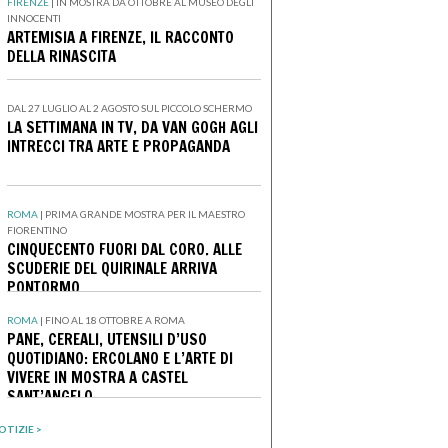
FIRENZE
|
IN MOSTRA DA OTTOBRE AL MUSEO DEGLI
INNOCENTI
ARTEMISIA A FIRENZE, IL RACCONTO
DELLA RINASCITA
DAL 27 LUGLIO AL 2 AGOSTO SUL PICCOLO SCHERMO
LA SETTIMANA IN TV, DA VAN GOGH AGLI
INTRECCI TRA ARTE E PROPAGANDA
ROMA
|
PRIMA GRANDE MOSTRA PER IL MAESTRO
FIORENTINO
CINQUECENTO FUORI DAL CORO. ALLE
SCUDERIE DEL QUIRINALE ARRIVA
PONTORMO
ROMA
|
FINO AL 18 OTTOBRE A ROMA
PANE, CEREALI, UTENSILI D’USO
QUOTIDIANO: ERCOLANO E L’ARTE DI
VIVERE IN MOSTRA A CASTEL
SANT’ANGELO
OTIZIE >