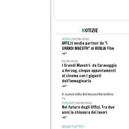
N
OTIZIE
ROMA
| 06/08/2026
ARTE.it media partner de "I
GRANDI MAESTRI" di KUBLAI Film
06/08/2026
I Grandi Maestri: da Caravaggio
a Herzog, cinque appuntamenti
al cinema con i giganti
dell'immaginario
Il nuovo volto del museo fiorentino
">
FIRENZE
| 06/08/2026
Nel futuro degli Uffizi. Tra due
anni la chiusura dei lavori
LEGGI TUTTO >