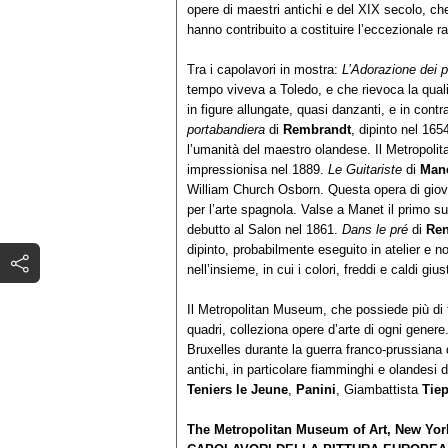
opere di maestri antichi e del XIX secolo, ch
hanno contribuito a costituire l’eccezionale r
Tra i capolavori in mostra:
L’Adorazione dei p
tempo viveva a Toledo, e che rievoca la qualit
in figure allungate, quasi danzanti, e in contr
portabandiera
di
Rembrandt
, dipinto nel 16
l’umanità del maestro olandese. Il Metropoli
impressionisa nel 1889.
Le Guitariste
di
Man
William Church Osborn. Questa opera di giovent
per l’arte spagnola. Valse a Manet il primo s
debutto al Salon nel 1861.
Dans le pré
di
Ren
dipinto, probabilmente eseguito in atelier e n
nell’insieme, in cui i colori, freddi e caldi g
Il Metropolitan Museum, che possiede più di tr
quadri, colleziona opere d’arte di ogni genere
Bruxelles durante la guerra franco-prussiana 
antichi, in particolare fiamminghi e olandesi
Teniers
le Jeune
,
Panini
, Giambattista
Tie
The Metropolitan Museum of Art, New Yor