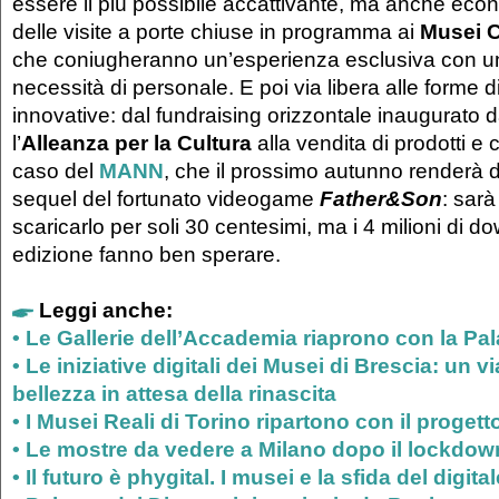
essere il più possibile accattivante, ma anche econ
delle visite a porte chiuse in programma ai
Musei C
che coniugheranno un’esperienza esclusiva con u
necessità di personale. E poi via libera alle forme 
innovative: dal fundraising orizzontale inaugurato
l’
Alleanza per la Cultura
alla vendita di prodotti e co
caso del
MANN
, che il prossimo autunno renderà di
sequel del fortunato videogame
Father&Son
: sarà
scaricarlo per soli 30 centesimi, ma i 4 milioni di d
edizione fanno ben sperare.
Leggi anche:
•
Le Gallerie dell’Accademia riaprono con la Pa
•
Le iniziative digitali dei Musei di Brescia: un v
bellezza in attesa della rinascita
•
I Musei Reali di Torino ripartono con il progett
•
Le mostre da vedere a Milano dopo il lockdow
•
Il futuro è phygital. I musei e la sfida del digital