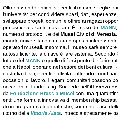
Oltrepassando antichi steccati, il museo sceglie po
l’università: per condividere spazi, dati, esperienz
sviluppare progetti comuni e offrire ai ragazzi oppor
professionalizzanti finora rare. È il caso del
MANN
,
numerosi protocolli, e dei
Musei Civici di Venezia
,
mondo universitario con una proposta interessante:
operatori museali. Insomma, il museo sarà sempre
autosufficiente: la chiave è fare sistema. Secondo Pa
futuro del
MANN
è quello di farsi punto di riferiment
che a Napoli operano nel settore dei beni culturali -
custodia di siti, eventi e attività - offrendo coordina
occasioni di lavoro. I legami comunitari possono po
occasioni di fundraising. Succede nell’
Alleanza per
da
Fondazione Brescia Musei
con una quarantina
enti: una formula innovativa di membership basata 
di un programma triennale che, come nel caso delle 
ritorno della
Vittoria Alata
, intreccia strettamente p