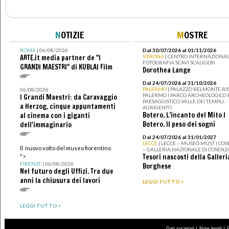
N
OTIZIE
M
OSTRE
ROMA
| 06/08/2026
Dal 30/07/2026 al 01/11/2026
ARTE.it media partner de "I
VERONA
| CENTRO INTERNAZIONAL
FOTOGRAFIA SCAVI SCALIGERI
GRANDI MAESTRI" di KUBLAI Film
Dorothea Lange
Dal 24/07/2026 al 31/10/2026
PALERMO
| PALAZZO BELMONTE RIS
06/08/2026
PALERMO I PARCO ARCHEOLOGICO 
I Grandi Maestri: da Caravaggio
PAESAGGISTICO VALLE DEI TEMPLI -
a Herzog, cinque appuntamenti
AGRIGENTO
Botero. L’incanto del Mito I
al cinema con i giganti
Botero. Il peso dei sogni
dell'immaginario
Dal 24/07/2026 al 31/01/2027
LECCE
| LECCE – MUSEO MUST I CO
Il nuovo volto del museo fiorentino
– GALLERIA NAZIONALE DI COSENZ
Tesori nascosti della Galleri
">
FIRENZE
| 06/08/2026
Borghese
Nel futuro degli Uffizi. Tra due
anni la chiusura dei lavori
LEGGI TUTTO >
LEGGI TUTTO >
|
|
Dati societari
Note legali