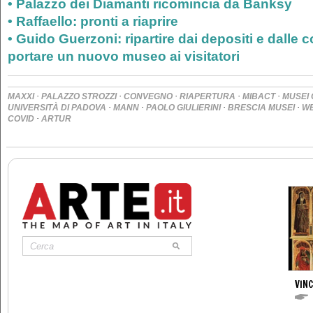
•
Palazzo dei Diamanti ricomincia da Banksy
•
Raffaello: pronti a riaprire
•
Guido Guerzoni: ripartire dai depositi e dalle c
portare un nuovo museo ai visitatori
·
·
·
·
·
MAXXI
PALAZZO STROZZI
CONVEGNO
RIAPERTURA
MIBACT
MUSEI 
·
·
·
·
UNIVERSITÀ DI PADOVA
MANN
PAOLO GIULIERINI
BRESCIA MUSEI
W
·
COVID
ARTUR
VIN