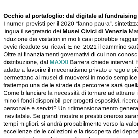
Occhio al portafoglio: dal digitale al fundraisin
I numeri previsti per il 2020 “fanno paura”, sintetizz
lingua il segretario dei
Musei Civici di Venezia
Matt
riduzione dei visitatori in molti casi potrebbe raggi
ovvie ricadute sui ricavi. E nel 2021 il cammino sarà
Oltre ai finanziamenti governativi di cui non conos
distribuzione, dal
MAXXI
Barrera chiede interventi f
adatte a favorire il mecenatismo privato e regole pi
permettano ai musei di muoversi in modo semplice 
frattempo una delle strade da percorrere sarà quella i
Come bilanciare la necessità di tornare ad attrarre i
minori fondi disponibili per progetti espositivi, ricerc
personale e servizi? Un ridimensionamento gener
inevitabile. Se grandi mostre e prestiti onerosi sar
tempi migliori, si andrà probabilmente verso la valo
eccellenze delle collezioni e la riscoperta dei deposi