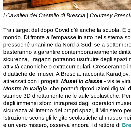
I Cavalieri del Castello di Brescia | Courtesy Bresc
Tra i target del dopo Covid c’è anche la scuola. E q
mondo. Di fronte all’empasse in atto nel sistema scol
pressoché unanime da Nord a Sud: se a settembre
basteranno a garantire contemporaneamente diritto 
sicurezza, i ragazzi potranno usufruire degli spazi 
attività canoniche o extracurriculari. Cresceranno ino
didattiche dei musei. A Brescia, racconta Karadjov, c
attrezzati con i progetti
Musei in classe
- visite virt
Mostre in valigia
, che porterà riproduzioni digitali 
stampe 3D direttamente nelle aule scolastiche. Perc
degli immensi sforzi intrapresi dagli operatori musea
sicurezza all'interno dei propri spazi, il Ministero pe
Istruzione sconsigli le gite scolastiche al museo ne
è un vero mistero, osserva ancora il direttore di
Bre