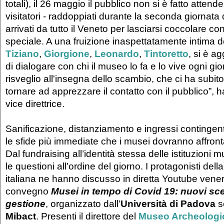
totali), il 26 maggio il pubblico non si è fatto attend
visitatori - raddoppiati durante la seconda giornata 
arrivati da tutto il Veneto per lasciarsi coccolare c
speciale. A una fruizione inaspettatamente intima d
Tiziano
,
Giorgione
,
Leonardo
,
Tintoretto
, si è ag
di dialogare con chi il museo lo fa e lo vive ogni gi
risveglio all'insegna dello scambio, che ci ha subi
tornare ad apprezzare il contatto con il pubblico”,
vice direttrice.
Sanificazione, distanziamento e ingressi contingent
le sfide più immediate che i musei dovranno affronta
Dal fundraising all’identità stessa delle istituzioni 
le questioni all’ordine del giorno. I protagonisti de
italiana ne hanno discusso in diretta Youtube vene
convegno
Musei in tempo di Covid 19: nuovi sce
gestione
, organizzato dall’
Università di Padova
so
Mibact
. Presenti il direttore del
Museo Archeologic