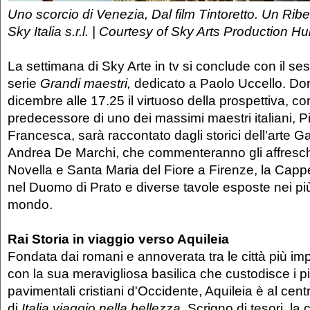
Uno scorcio di Venezia, Dal film Tintoretto. Un Ribe
Sky Italia s.r.l. | Courtesy of Sky Arts Production 
La settimana di Sky Arte in tv si conclude con il ses
serie
Grandi maestri,
dedicato a Paolo Uccello. D
dicembre alle 17.25 il virtuoso della prospettiva, con
predecessore di uno dei massimi maestri italiani, Pi
Francesca, sarà raccontato dagli storici dell’arte Ga
Andrea De Marchi, che commenteranno gli affresch
Novella e Santa Maria del Fiore a Firenze, la Cappe
nel Duomo di Prato e diverse tavole esposte nei pi
mondo.
Rai Storia in viaggio verso Aquileia
Fondata dai romani e annoverata tra le città più imp
con la sua meravigliosa basilica che custodisce i p
pavimentali cristiani d'Occidente, Aquileia è al cent
di
Italia viaggio nella bellezza.
Scrigno di tesori, la c