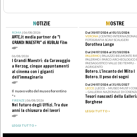
N
OTIZIE
M
OSTRE
ROMA
| 06/08/2026
Dal 30/07/2026 al 01/11/2026
ARTE.it media partner de "I
VERONA
| CENTRO INTERNAZIONAL
FOTOGRAFIA SCAVI SCALIGERI
GRANDI MAESTRI" di KUBLAI Film
Dorothea Lange
Dal 24/07/2026 al 31/10/2026
PALERMO
| PALAZZO BELMONTE RIS
06/08/2026
PALERMO I PARCO ARCHEOLOGICO 
I Grandi Maestri: da Caravaggio
PAESAGGISTICO VALLE DEI TEMPLI -
a Herzog, cinque appuntamenti
AGRIGENTO
Botero. L’incanto del Mito I
al cinema con i giganti
Botero. Il peso dei sogni
dell'immaginario
Dal 24/07/2026 al 31/01/2027
LECCE
| LECCE – MUSEO MUST I CO
Il nuovo volto del museo fiorentino
– GALLERIA NAZIONALE DI COSENZ
Tesori nascosti della Galleri
">
FIRENZE
| 06/08/2026
Borghese
Nel futuro degli Uffizi. Tra due
anni la chiusura dei lavori
LEGGI TUTTO >
LEGGI TUTTO >