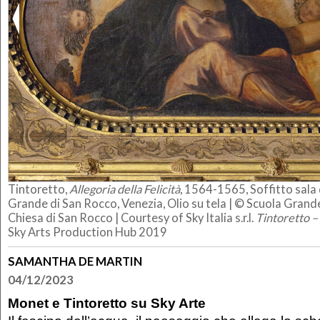
Tintoretto,
Allegoria della Felicità
, 1564-1565, Soffitto sala 
Grande di San Rocco, Venezia, Olio su tela | © Scuola Grand
Chiesa di San Rocco | Courtesy of Sky Italia s.r.l.
Tintoretto –
Sky Arts Production Hub 2019
SAMANTHA DE MARTIN
04/12/2023
Monet e Tintoretto su Sky Arte