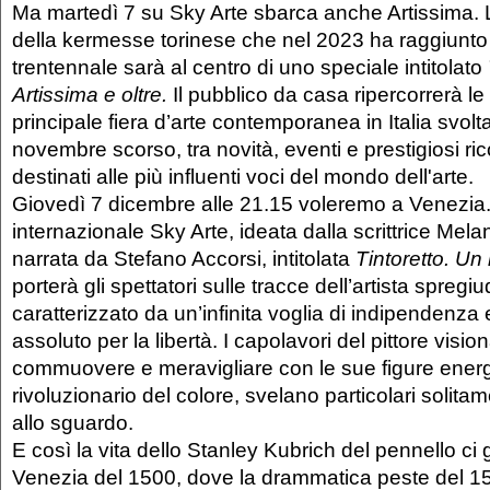
Ma martedì 7 su Sky Arte sbarca anche Artissima. L
della kermesse torinese che nel 2023 ha raggiunto 
trentennale sarà al centro di uno speciale intitolato
Artissima e oltre.
Il pubblico da casa ripercorrerà le
principale fiera d’arte contemporanea in Italia svolta
novembre scorso, tra novità, eventi e prestigiosi r
destinati alle più influenti voci del mondo dell'arte.
Giovedì 7 dicembre alle 21.15 voleremo a Venezia
internazionale Sky Arte, ideata dalla scrittrice Me
narrata da Stefano Accorsi, intitolata
Tintoretto. Un
porterà gli spettatori sulle tracce dell’artista spregi
caratterizzato da un’infinita voglia di indipendenz
assoluto per la libertà. I capolavori del pittore visio
commuovere e meravigliare con le sue figure energ
rivoluzionario del colore, svelano particolari solitam
allo sguardo.
E così la vita dello Stanley Kubrich del pennello ci 
Venezia del 1500, dove la drammatica peste del 1