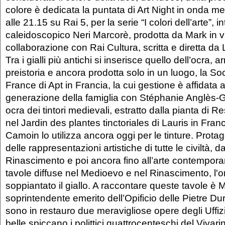
colore è dedicata la puntata di Art Night in onda m
alle 21.15 su Rai 5, per la serie “I colori dell’arte”, i
caleidoscopico Neri Marcorè, prodotta da Mark in v
collaborazione con Rai Cultura, scritta e diretta da 
Tra i gialli più antichi si inserisce quello dell’ocra, a
preistoria e ancora prodotta solo in un luogo, la S
France di Apt in Francia, la cui gestione è affidata a
generazione della famiglia con Stéphanie Anglès-Gui
ocra dei tintori medievali, estratto dalla pianta di
nel Jardin des plantes tinctoriales di Lauris in Fran
Camoin lo utilizza ancora oggi per le tinture. Prota
delle rappresentazioni artistiche di tutte le civiltà, da
Rinascimento e poi ancora fino all’arte contemporan
tavole diffuse nel Medioevo e nel Rinascimento, l'o
soppiantato il giallo. A raccontare queste tavole è M
soprintendente emerito dell’Opificio delle Pietre Du
sono in restauro due meravigliose opere degli Uffizi.
belle spiccano i polittici quattrocenteschi del Vivarin