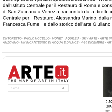
dall’Istituto Centrale per il Restauro di Roma e con
di San Zaccaria a Venezia, raccontati dalla direttrice 
Centrale per il Restauro, Alessandra Marino, dalla r
Francesca Fumelli e dallo storico dell’arte Giuliano
·
·
·
·
·
TINTORETTO
PAOLO UCCELLO
MONET
AQUILEIA
SKY ARTE
ARTE IN
·
·
·
ANZOVINO
UN INCANTESIMO DI ACQUA E DI LUCE
4-10 DICEMBRE
ART
GIA
(GI