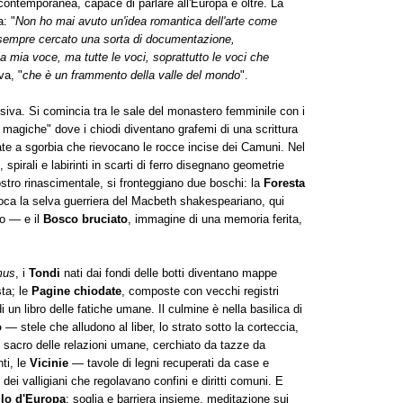
 contemporanea, capace di parlare all'Europa e oltre. La
: "
Non ho mai avuto un'idea romantica dell'arte come
sempre cercato una sorta di documentazione,
a mia voce, ma tutte le voci, soprattutto le voci che
va, "
che è un frammento della valle del mondo
".
siva. Si comincia tra le sale del monastero femminile con i
magiche" dove i chiodi diventano grafemi di una scrittura
vate a sgorbia che rievocano le rocce incise dei Camuni. Nel
, spirali e labirinti in scarti di ferro disegnano geometrie
iostro rinascimentale, si fronteggiano due boschi: la
Foresta
ca la selva guerriera del Macbeth shakespeariano, qui
no — e il
Bosco bruciato
, immagine di una memoria ferita,
mus
, i
Tondi
nati dai fondi delle botti diventano mappe
sta; le
Pagine chiodate
, composte con vecchi registri
di un libro delle fatiche umane. Il culmine è nella basilica di
o
— stele che alludono al liber, lo strato sotto la corteccia,
sacro delle relazioni umane, cerchiato da tazze da
nti, le
Vicinie
— tavole di legni recuperati da case e
i valligiani che regolavano confini e diritti comuni. E
lo d'Europa
: soglia e barriera insieme, meditazione sui