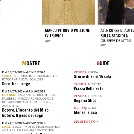
MARCO VITRUVIO POLLIONE
ALLE CORSE DI AUTE
(VITRUVIO)
SULLA SEGGIOLA
GIUSEPPE DE NITTIS
M
OSTRE
G
UIDE
Dal 30/07/2026 al 01/11/2026
VENEZIA
|
OPERA
VERONA
| CENTRO INTERNAZIONALE DI
Storie di Sant’Orsola
FOTOGRAFIA SCAVI SCALIGERI
Dorothea Lange
CASERTA
|
NEGOZIO
Piazza Della Seta
Dal 24/07/2026 al 31/10/2026
PALERMO
| PALAZZO BELMONTE RISO -
VENEZIA
|
LIBRERIA
PALERMO I PARCO ARCHEOLOGICO E
Dogana Shop
PAESAGGISTICO VALLE DEI TEMPLI -
AGRIGENTO
TORINO
|
OPERA
Botero. L’incanto del Mito I
Mensa Isiaca
Botero. Il peso dei sogni
LEGGI TUTTO >
Dal 24/07/2026 al 31/01/2027
LECCE
| LECCE – MUSEO MUST I COSENZA
– GALLERIA NAZIONALE DI COSENZA