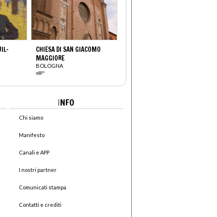
UIL-
CHIESA DI SAN GIACOMO
MAGGIORE
BOLOGNA
I
NFO
Chi siamo
Manifesto
Canali e APP
I nostri partner
Comunicati stampa
Contatti e crediti