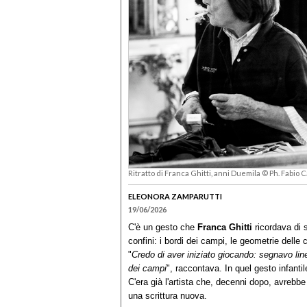
Ritratto di Franca Ghitti, anni Duemila © Ph. Fabio C
ELEONORA ZAMPARUTTI
19/06/2026
C'è un gesto che
Franca Ghitti
ricordava di s
confini: i bordi dei campi, le geometrie delle c
"
Credo di aver iniziato giocando: segnavo line
dei campi
", raccontava. In quel gesto infanti
C'era già l'artista che, decenni dopo, avrebbe 
una scrittura nuova.