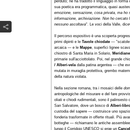
perduto; ne ha tradotto il linguaggio in forma
sua poetica era programmatica, quasi austera
emozione, sensazione, cosa privata, ma ho 
informazione, archiviazione. Non ho cercato l
nessuno ascoltava
". Le voci della Valle, dice
Il percorso espositivo è una scoperta progres
primi dipinti e le
Tavole chiodate
— "scatole 
arcaica — e le
Mappe
, superfici lignee sca
chiostro di Santa Maria in Solario,
Meridiane
primarie sull'acciottolato. Poi, nel grande ch
/ Alberi-vela
dalla patina argentea — che evo
mutata in muraglia protettiva, grembo mater
della natura violata.
Nella sezione romana, tra i mosaici delle
do
antropologiche del misurare e del fare provvi
oliati e chiodi rudimentali, sono il palinsesto 
San Salvatore, dove un bosco di
Alberi-libr
custodia del sapere — costruisce uno spazio 
fonderia trasformate in offerte rituali. Più ava
botteghe — richiamano le antiche assemblee de
lungo il Corridoio UNESCO si erge un
Cancel