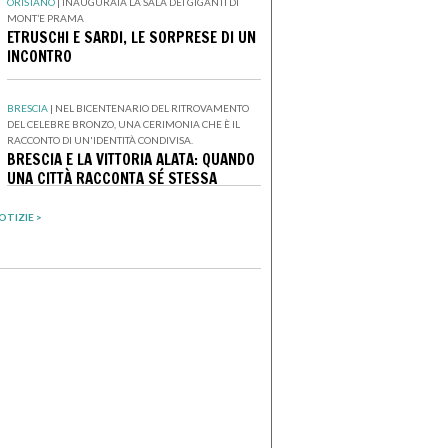
ORISTANO
|
INAUGURATA LA SALA DEI GIGANTI DI
MONT’E PRAMA
ETRUSCHI E SARDI, LE SORPRESE DI UN
INCONTRO
BRESCIA
|
NEL BICENTENARIO DEL RITROVAMENTO
DEL CELEBRE BRONZO, UNA CERIMONIA CHE È IL
RACCONTO DI UN'IDENTITÀ CONDIVISA.
BRESCIA E LA VITTORIA ALATA: QUANDO
UNA CITTÀ RACCONTA SÉ STESSA
OTIZIE >