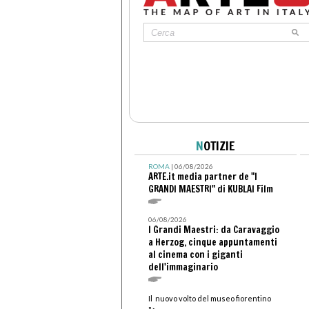
N
OTIZIE
ROMA
| 06/08/2026
ARTE.it media partner de "I
GRANDI MAESTRI" di KUBLAI Film
06/08/2026
I Grandi Maestri: da Caravaggio
a Herzog, cinque appuntamenti
al cinema con i giganti
dell'immaginario
Il nuovo volto del museo fiorentino