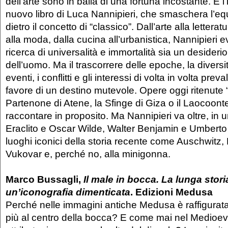
dell’arte sono in balia di una fortuna incostante. È l
nuovo libro di Luca Nannipieri, che smaschera l’e
dietro il concetto di “classico”. Dall’arte alla letteratu
alla moda, dalla cucina all’urbanistica, Nannipieri 
ricerca di universalità e immortalità sia un desideri
dell’uomo. Ma il trascorrere delle epoche, la diversità
eventi, i conflitti e gli interessi di volta in volta pre
favore di un destino mutevole. Opere oggi ritenute “
Partenone di Atene, la Sfinge di Giza o il Laocoon
raccontare in proposito. Ma Nannipieri va oltre, in 
Eraclito e Oscar Wilde, Walter Benjamin e Umberto 
luoghi iconici della storia recente come Auschwitz,
Vukovar e, perché no, alla minigonna.
Marco Bussagli,
Il male in bocca. La lunga stori
un’iconografia dimenticata
. Edizioni Medusa
Perché nelle immagini antiche Medusa è raffigurata
più al centro della bocca? E come mai nel Medioevo