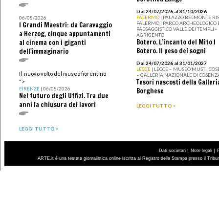
Dal 24/07/2026 al 31/10/2026
PALERMO
| PALAZZO BELMONTE RIS
06/08/2026
PALERMO I PARCO ARCHEOLOGICO 
I Grandi Maestri: da Caravaggio
PAESAGGISTICO VALLE DEI TEMPLI -
a Herzog, cinque appuntamenti
AGRIGENTO
Botero. L’incanto del Mito I
al cinema con i giganti
Botero. Il peso dei sogni
dell'immaginario
Dal 24/07/2026 al 31/01/2027
LECCE
| LECCE – MUSEO MUST I CO
Il nuovo volto del museo fiorentino
– GALLERIA NAZIONALE DI COSENZ
Tesori nascosti della Galleri
">
FIRENZE
| 06/08/2026
Borghese
Nel futuro degli Uffizi. Tra due
anni la chiusura dei lavori
LEGGI TUTTO >
LEGGI TUTTO >
|
|
Dati societari
Note legali
ARTE.it è una testata giornalistica online iscritta al Registro della Stampa presso il Trib