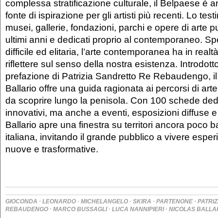
complessa stratificazione culturale, il Belpaese è
fonte di ispirazione per gli artisti più recenti. Lo t
musei, gallerie, fondazioni, parchi e opere di arte pu
ultimi anni e dedicati proprio al contemporaneo. S
difficile ed elitaria, l’arte contemporanea ha in realtà
riflettere sul senso della nostra esistenza. Introdot
prefazione di Patrizia Sandretto Re Rebaudengo, il
Ballario offre una guida ragionata ai percorsi di a
da scoprire lungo la penisola. Con 100 schede dedi
innovativi, ma anche a eventi, esposizioni diffuse e
Ballario apre una finestra su territori ancora poco ba
italiana, invitando il grande pubblico a vivere esper
nuove e trasformative.
·
·
·
·
·
GIOCONDA
LEONARDO
MICHELANGELO
SKIRA
PARTENONE
PATRI
·
·
·
REBAUDENGO
MARCO BUSSAGLI
LUCA NANNIPIERI
NICOLAS BALLA