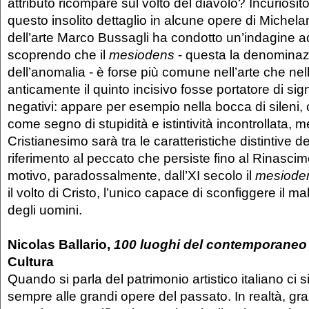
attributo ricompare sul volto del diavolo? Incuriosit
questo insolito dettaglio in alcune opere di Michelan
dell’arte Marco Bussagli ha condotto un’indagine a
scoprendo che il
mesiodens
- questa la denomina
dell’anomalia - è forse più comune nell’arte che nel
anticamente il quinto incisivo fosse portatore di signi
negativi: appare per esempio nella bocca di sileni, c
come segno di stupidità e istintività incontrollata, m
Cristianesimo sarà tra le caratteristiche distintive 
riferimento al peccato che persiste fino al Rinascim
motivo, paradossalmente, dall’XI secolo il
mesiode
il volto di Cristo, l’unico capace di sconfiggere il m
degli uomini.
Nicolas Ballario,
100 luoghi del contemporaneo i
Cultura
Quando si parla del patrimonio artistico italiano ci si
sempre alle grandi opere del passato. In realtà, gra