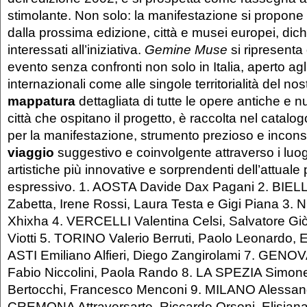
stimolante. Non solo: la manifestazione si propone 
dalla prossima edizione, città e musei europei, dic
interessati all’iniziativa.
Gemine Muse
si ripresenta
evento senza confronti non solo in Italia, aperto agl
internazionali come alle singole territorialità del no
mappatura
dettagliata di tutte le opere antiche e n
città che ospitano il progetto, è raccolta nel catalog
per la manifestazione, strumento prezioso e incon
viaggio
suggestivo e coinvolgente attraverso i luog
artistiche più innovative e sorprendenti dell’attual
espressivo. 1. AOSTA Davide Dax Pagani 2. BIEL
Zabetta, Irene Rossi, Laura Testa e Gigi Piana 3
Xhixha 4. VERCELLI Valentina Celsi, Salvatore Gi
Viotti 5. TORINO Valerio Berruti, Paolo Leonardo, E
ASTI Emiliano Alfieri, Diego Zangirolami 7. GENOV
Fabio Niccolini, Paola Rando 8. LA SPEZIA Simone
Bertocchi, Francesco Menconi 9. MILANO Alessand
CREMONA Attraversarte, Riccardo Orsoni, Elisiana