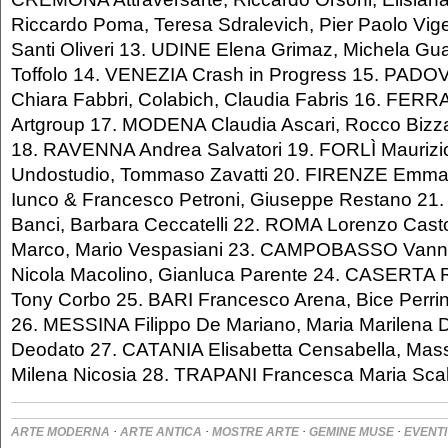
Riccardo Poma, Teresa Sdralevich, Pier Paolo Vi
Santi Oliveri 13. UDINE Elena Grimaz, Michela Gu
Toffolo 14. VENEZIA Crash in Progress 15. PADOV
Chiara Fabbri, Colabich, Claudia Fabris 16. FE
Artgroup 17. MODENA Claudia Ascari, Rocco Bizzarr
18. RAVENNA Andrea Salvatori 19. FORLÌ Maurizio 
Undostudio, Tommaso Zavatti 20. FIRENZE Emma I
Iunco & Francesco Petroni, Giuseppe Restano 2
Banci, Barbara Ceccatelli 22. ROMA Lorenzo Casto
Marco, Mario Vespasiani 23. CAMPOBASSO Vann
Nicola Macolino, Gianluca Parente 24. CASERTA Ri
Tony Corbo 25. BARI Francesco Arena, Bice Perri
26. MESSINA Filippo De Mariano, Maria Marilena D
Deodato 27. CATANIA Elisabetta Censabella, Mas
Milena Nicosia 28. TRAPANI Francesca Maria Scal
·
·
·
·
ARTE MODERNA
ARTE ANTICA
MOSTRE ARTE
GEMINE MUSE
EVENTI