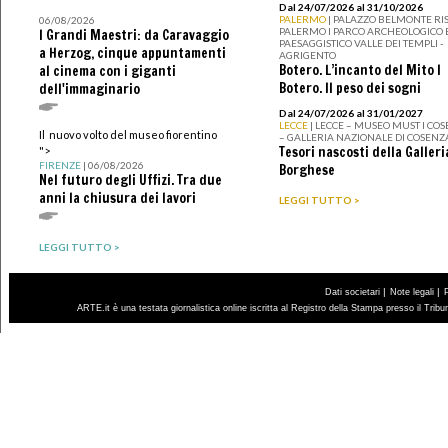
Dal 24/07/2026 al 31/10/2026
PALERMO
| PALAZZO BELMONTE RIS
06/08/2026
PALERMO I PARCO ARCHEOLOGICO 
I Grandi Maestri: da Caravaggio
PAESAGGISTICO VALLE DEI TEMPLI -
a Herzog, cinque appuntamenti
AGRIGENTO
Botero. L’incanto del Mito I
al cinema con i giganti
Botero. Il peso dei sogni
dell'immaginario
Dal 24/07/2026 al 31/01/2027
LECCE
| LECCE – MUSEO MUST I CO
Il nuovo volto del museo fiorentino
– GALLERIA NAZIONALE DI COSENZ
Tesori nascosti della Galleri
">
FIRENZE
| 06/08/2026
Borghese
Nel futuro degli Uffizi. Tra due
anni la chiusura dei lavori
LEGGI TUTTO >
LEGGI TUTTO >
|
|
Dati societari
Note legali
ARTE.it è una testata giornalistica online iscritta al Registro della Stampa presso il Trib