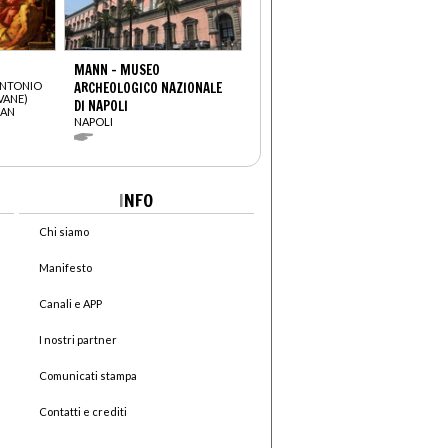
MANN - MUSEO
ANTONIO
ARCHEOLOGICO NAZIONALE
VANE)
DI NAPOLI
SAN
NAPOLI
I
NFO
Chi siamo
Manifesto
Canali e APP
I nostri partner
Comunicati stampa
Contatti e crediti