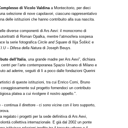
omplesso di Vicolo Valdina
a Montecitorio, per dieci
e una selezione di nove capolavori, ciascuno rappresentativo
a delle istituzioni che hanno contribuito alla sua nascita.
 delle diverse componenti di Ars Aevi: il monocromo di
toritratti di Roman Opalka, mentre l’atmosfera sospesa
ce la serie fotografica
Circle and Square
di Ilija Šoškić e
.I.U – Difesa della Natura
di Joseph Beuys.
ibuto dell’Italia
, una grande madre per Ars Aevi”, dichiara
I centri per l’arte contemporanea Spazio Umano di Milano e
luto ad aderire, seguiti di lì a poco dalle fondazioni Querini
rtistici di queste istituzioni, tra cui Enrico Comi, Bruno
coraggiosamente sul progetto fornendoci un contributo
igiosa platea a cui rivolgere il nostro appello.".
 - continua il direttore - ci sono vicine con il loro supporto,
prova.
a regalato i progetti per la sede definitiva di Ars Aevi,
olontà collettiva internazionale. E già dal 2002 un ponte
na istituisce relazioni inedite tra il tessuto urbano e il