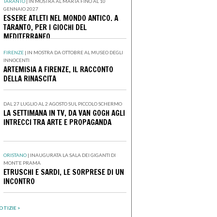
TARANTO
|
IN MOSTRA AL MARTA FINO AL 10
GENNAIO 2027
ESSERE ATLETI NEL MONDO ANTICO. A
TARANTO, PER I GIOCHI DEL
MEDITERRANEO
FIRENZE
|
IN MOSTRA DA OTTOBRE AL MUSEO DEGLI
INNOCENTI
ARTEMISIA A FIRENZE, IL RACCONTO
DELLA RINASCITA
DAL 27 LUGLIO AL 2 AGOSTO SUL PICCOLO SCHERMO
LA SETTIMANA IN TV, DA VAN GOGH AGLI
INTRECCI TRA ARTE E PROPAGANDA
ORISTANO
|
INAUGURATA LA SALA DEI GIGANTI DI
MONT’E PRAMA
ETRUSCHI E SARDI, LE SORPRESE DI UN
INCONTRO
OTIZIE >