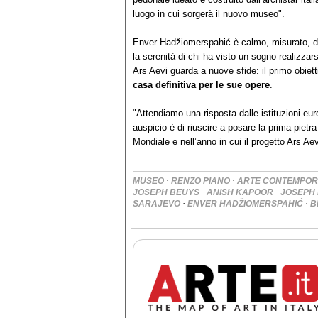
luogo in cui sorgerà il nuovo museo".
Enver Hadžiomerspahić è calmo, misurato, di 
la serenità di chi ha visto un sogno realizzars
Ars Aevi guarda a nuove sfide: il primo obiett
casa definitiva per le sue opere
.
"Attendiamo una risposta dalle istituzioni eur
auspicio è di riuscire a posare la prima pietr
Mondiale e nell’anno in cui il progetto Ars Aev
·
·
MUSEO
RENZO PIANO
ARTE CONTEMPO
·
·
JOSEPH BEUYS
ANISH KAPOOR
JOSEPH
·
·
SARAJEVO
ENVER HADŽIOMERSPAHIĆ
B