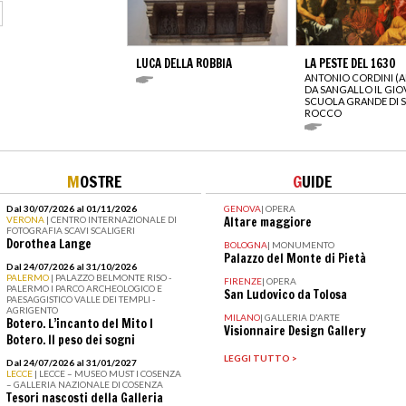
LUCA DELLA ROBBIA
LA PESTE DEL 1630
ANTONIO CORDINI (
DA SANGALLO IL GIO
SCUOLA GRANDE DI 
ROCCO
M
OSTRE
G
UIDE
Dal 30/07/2026 al 01/11/2026
GENOVA
|
OPERA
VERONA
| CENTRO INTERNAZIONALE DI
Altare maggiore
FOTOGRAFIA SCAVI SCALIGERI
Dorothea Lange
BOLOGNA
|
MONUMENTO
Palazzo del Monte di Pietà
Dal 24/07/2026 al 31/10/2026
PALERMO
| PALAZZO BELMONTE RISO -
FIRENZE
|
OPERA
PALERMO I PARCO ARCHEOLOGICO E
San Ludovico da Tolosa
PAESAGGISTICO VALLE DEI TEMPLI -
AGRIGENTO
MILANO
|
GALLERIA D'ARTE
Botero. L’incanto del Mito I
Visionnaire Design Gallery
Botero. Il peso dei sogni
LEGGI TUTTO >
Dal 24/07/2026 al 31/01/2027
LECCE
| LECCE – MUSEO MUST I COSENZA
– GALLERIA NAZIONALE DI COSENZA
Tesori nascosti della Galleria