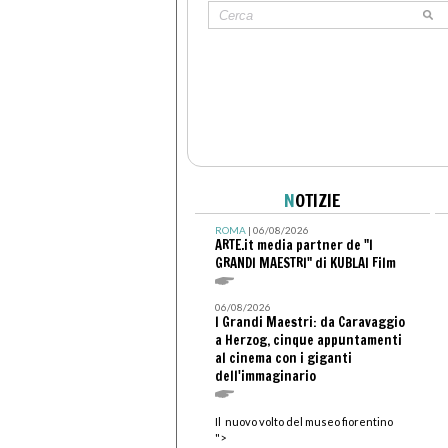
N
OTIZIE
ROMA
| 06/08/2026
ARTE.it media partner de "I
GRANDI MAESTRI" di KUBLAI Film
06/08/2026
I Grandi Maestri: da Caravaggio
a Herzog, cinque appuntamenti
al cinema con i giganti
dell'immaginario
Il nuovo volto del museo fiorentino
">