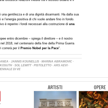
una gentilezza e di una dignità disarmanti. Ha dalla sua
i e l’energia positiva di chi vuole andare fino in fondo.
ivo è reperire i fondi necessari alla costruzione di
una
opee entro dicembre – spiega il direttore – e il nostro
a nel 2018, nel centenario della fine della Prima Guerra
i correrà per il
Premio Nobel per la Pace
".
·
·
·
RANEA
JANNIS KOUNELLIS
MARINA ABRAMOVIC
·
·
·
·
 KOSUTH
SOL LEWITT
PISTOLETTO
ARS AEVI
IENNALE DI VE
ARTISTI
OPERE