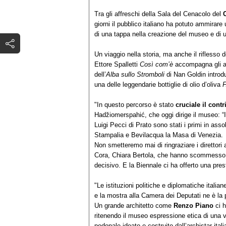
Tra gli affreschi della Sala del Cenacolo del
C
giorni il pubblico italiano ha potuto ammirar
di una tappa nella creazione del museo e di un
Un viaggio nella storia, ma anche il riflesso
Ettore Spalletti
Così com’è
accompagna gli au
dell’
Alba sullo Stromboli
di Nan Goldin introdu
una delle leggendarie bottiglie di olio d’oliva
F
"In questo percorso è stato
cruciale il contr
Hadžiomerspahić, che oggi dirige il museo: “
Luigi Pecci di Prato sono stati i primi in asso
Stampalia e Bevilacqua la Masa di Venezia.
Non smetteremo mai di ringraziare i direttori a
Cora, Chiara Bertola, che hanno scommesso 
decisivo. E la Biennale ci ha offerto una prest
"Le istituzioni politiche e diplomatiche italiane
e la mostra alla Camera dei Deputati ne è la 
Un grande architetto come
Renzo Piano
ci h
ritenendo il museo espressione etica di una v
pedonale ideato e costruito dall’archistar italia