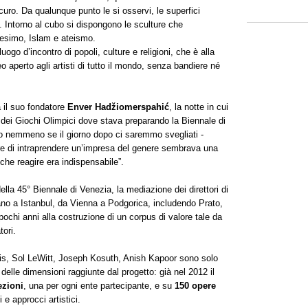
uro. Da qualunque punto le si osservi, le superfici
a. Intorno al cubo si dispongono le sculture che
esimo, Islam e ateismo.
uogo d’incontro di popoli, culture e religioni, che è alla
 aperto agli artisti di tutto il mondo, senza bandiere né
 il suo fondatore
Enver Hadžiomerspahić
, la notte in cui
 dei Giochi Olimpici dove stava preparando la Biennale di
nemmeno se il giorno dopo ci saremmo svegliati -
re di intraprendere un’impresa del genere sembrava una
che reagire era indispensabile”.
ella 45° Biennale di Venezia, la mediazione dei direttori di
lano a Istanbul, da Vienna a Podgorica, includendo Prato,
ochi anni alla costruzione di un corpus di valore tale da
tori.
lis, Sol LeWitt, Joseph Kosuth, Anish Kapoor sono solo
delle dimensioni raggiunte dal progetto: già nel 2012 il
ezioni
, una per ogni ente partecipante, e su
150 opere
 e approcci artistici.