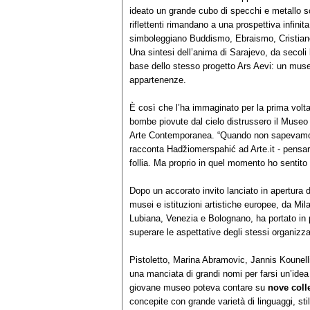
ideato un grande cubo di specchi e metallo sc
riflettenti rimandano a una prospettiva infinit
simboleggiano Buddismo, Ebraismo, Cristian
Una sintesi dell’anima di Sarajevo, da secoli l
base dello stesso progetto Ars Aevi: un museo
appartenenze.
È così che l’ha immaginato per la prima volta
bombe piovute dal cielo distrussero il Museo
Arte Contemporanea. “Quando non sapevamo 
racconta Hadžiomerspahić ad Arte.it - pensa
follia. Ma proprio in quel momento ho sentito 
Dopo un accorato invito lanciato in apertura d
musei e istituzioni artistiche europee, da Mi
Lubiana, Venezia e Bolognano, ha portato in p
superare le aspettative degli stessi organizza
Pistoletto, Marina Abramovic, Jannis Kounel
una manciata di grandi nomi per farsi un’idea 
giovane museo poteva contare su
nove coll
concepite con grande varietà di linguaggi, stili