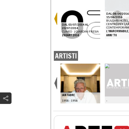
DAL 08/04/2016
DAL 18/09/2026 AL
15/06/2016
24/01/2027
BULGARI HOTEL
U
PARIGI
|
MAM - MUSÉE
CENTRO PER L’A
DAL 03/07/2014 AL
D’ART MODERNE DE PARIS
CONTEMPORAN
20/07/2014
NE ET
KERRY JAMES MARSHALL.
L’INARCHIVIABILE.
CUNEO
|
GIARDINI FRESIA
THE HISTORIES
ZOOART 2014
ANNI '70
ARTISTI
JAN FABRE
1958 - 1958
-