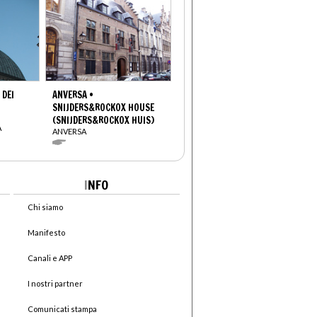
 DEI
ANVERSA •
SNIJDERS&ROCKOX HOUSE
(SNIJDERS&ROCKOX HUIS)
A
ANVERSA
I
NFO
Chi siamo
Manifesto
Canali e APP
I nostri partner
Comunicati stampa