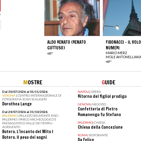
ALDO RENATO (RENATO
FIBONACCI – IL VOLO
GUTTUSO)
NUMERI
MARIO MERZ
MOLE ANTONELLIAN
M
OSTRE
G
UIDE
Dal 30/07/2026 al 01/11/2026
NAPOLI
|
OPERA
VERONA
| CENTRO INTERNAZIONALE DI
Ritorno del figliol prodigo
FOTOGRAFIA SCAVI SCALIGERI
Dorothea Lange
GENOVA
|
NEGOZIO
Confetteria di Pietro
Dal 24/07/2026 al 31/10/2026
Romanengo fu Stefano
PALERMO
| PALAZZO BELMONTE RISO -
PALERMO I PARCO ARCHEOLOGICO E
PALERMO
|
CHIESA
PAESAGGISTICO VALLE DEI TEMPLI -
Chiesa della Concezione
AGRIGENTO
Botero. L’incanto del Mito I
ROMA
|
RISTORANTE
Botero. Il peso dei sogni
Da Felice