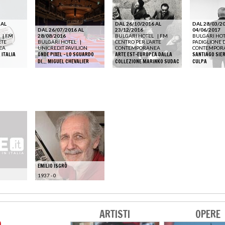
 AL
DAL 26/10/2016 AL
DAL 28/03/20
DAL 26/07/2016 AL
23/12/2016
04/06/2017
|
FM
28/08/2016
BULGARI HOTEL
|
FM
BULGARI HO
RTE
BULGARI HOTEL
|
CENTRO PER L’ARTE
PADIGLIONE 
EA
UNICREDIT PAVILION
CONTEMPORANEA
CONTEMPOR
 ITALIA
ONDE PIXEL – LO SGUARDO
ARTE EST-EUROPEA DALLA
SANTIAGO SIE
DI… MIGUEL CHEVALIER
COLLEZIONE MARINKO SUDAC
CULPA
EMILIO ISGRÒ
1937 - 0
ARTISTI
OPERE