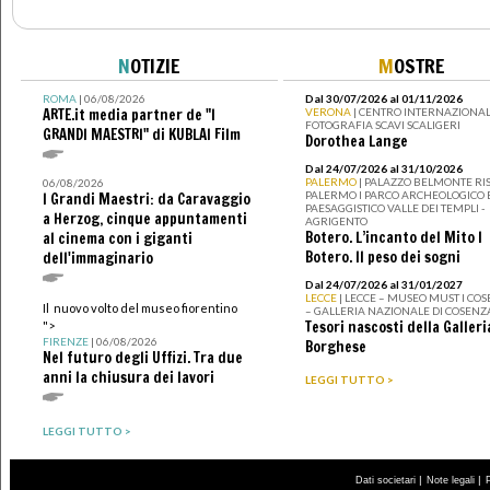
N
OTIZIE
M
OSTRE
ROMA
| 06/08/2026
Dal 30/07/2026 al 01/11/2026
ARTE.it media partner de "I
VERONA
| CENTRO INTERNAZIONAL
FOTOGRAFIA SCAVI SCALIGERI
GRANDI MAESTRI" di KUBLAI Film
Dorothea Lange
Dal 24/07/2026 al 31/10/2026
PALERMO
| PALAZZO BELMONTE RIS
06/08/2026
PALERMO I PARCO ARCHEOLOGICO 
I Grandi Maestri: da Caravaggio
PAESAGGISTICO VALLE DEI TEMPLI -
a Herzog, cinque appuntamenti
AGRIGENTO
Botero. L’incanto del Mito I
al cinema con i giganti
Botero. Il peso dei sogni
dell'immaginario
Dal 24/07/2026 al 31/01/2027
LECCE
| LECCE – MUSEO MUST I CO
Il nuovo volto del museo fiorentino
– GALLERIA NAZIONALE DI COSENZ
Tesori nascosti della Galleri
">
FIRENZE
| 06/08/2026
Borghese
Nel futuro degli Uffizi. Tra due
anni la chiusura dei lavori
LEGGI TUTTO >
LEGGI TUTTO >
|
|
Dati societari
Note legali