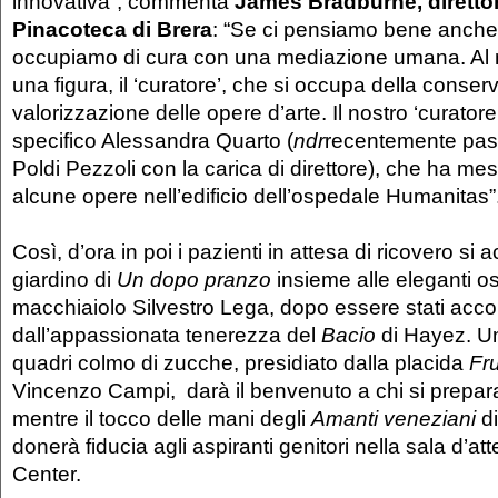
innovativa”, commenta
James Bradburne, direttor
Pinacoteca di Brera
: “Se ci pensiamo bene anche
occupiamo di cura con una mediazione umana. A
una figura, il ‘curatore’, che si occupa della conser
valorizzazione delle opere d’arte. Il nostro ‘curatore
specifico Alessandra Quarto (
ndr
recentemente pas
Poldi Pezzoli con la carica di direttore), che ha mess
alcune opere nell’edificio dell’ospedale Humanitas”
Così, d’ora in poi i pazienti in attesa di ricovero s
giardino di
Un dopo pranzo
insieme alle eleganti osp
macchiaiolo Silvestro Lega, dopo essere stati accolt
dall’appassionata tenerezza del
Bacio
di Hayez. Un
quadri colmo di zucche, presidiato dalla placida
Fru
Vincenzo Campi, darà il benvenuto a chi si prepar
mentre il tocco delle mani degli
Amanti veneziani
di
donerà fiducia agli aspiranti genitori nella sala d’atte
Center.