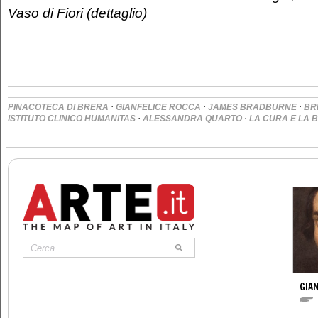
Vaso di Fiori (dettaglio)
·
·
·
PINACOTECA DI BRERA
GIANFELICE ROCCA
JAMES BRADBURNE
BR
·
·
ISTITUTO CLINICO HUMANITAS
ALESSANDRA QUARTO
LA CURA E LA 
GIAN