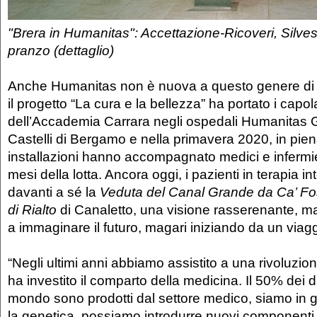
"Brera in Humanitas": Accettazione-Ricoveri, Silve
pranzo (dettaglio)
Anche Humanitas non è nuova a questo genere di i
il progetto “La cura e la bellezza” ha portato i capol
dell’Accademia Carrara negli ospedali Humanitas 
Castelli di Bergamo e nella primavera 2020, in pie
installazioni hanno accompagnato medici e infermier
mesi della lotta. Ancora oggi, i pazienti in terapia i
davanti a sé la
Veduta del Canal Grande da Ca’ Fos
di Rialto
di Canaletto, una visione rasserenante, m
a immaginare il futuro, magari iniziando da un viag
“Negli ultimi anni abbiamo assistito a una rivoluzi
ha investito il comparto della medicina. Il 50% dei dat
mondo sono prodotti dal settore medico, siamo in g
la genetica, possiamo introdurre nuovi componenti n