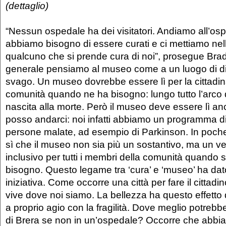
(dettaglio)
“Nessun ospedale ha dei visitatori. Andiamo all’o
abbiamo bisogno di essere curati e ci mettiamo nel
qualcuno che si prende cura di noi”, prosegue Brad
generale pensiamo al museo come a un luogo di di
svago. Un museo dovrebbe essere lì per la cittadin
comunità quando ne ha bisogno: lungo tutto l’arco de
nascita alla morte. Però il museo deve essere lì 
posso andarci: noi infatti abbiamo un programma d
persone malate, ad esempio di Parkinson. In poch
sì che il museo non sia più un sostantivo, ma un v
inclusivo per tutti i membri della comunità quando 
bisogno. Questo legame tra ‘cura’ e ‘museo’ ha dat
iniziativa. Come occorre una città per fare il cittadi
vive dove noi siamo. La bellezza ha questo effetto d
a proprio agio con la fragilità. Dove meglio potrebb
di Brera se non in un’ospedale? Occorre che abbi