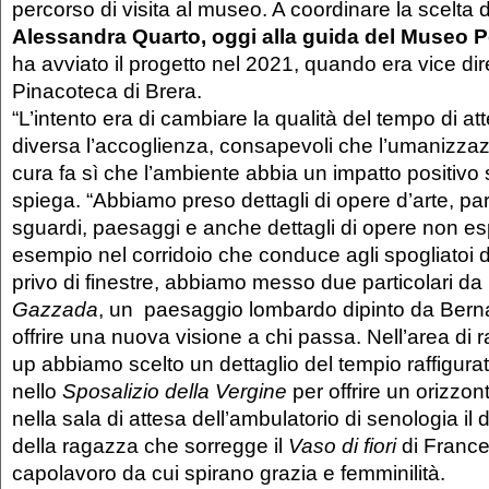
percorso di visita al museo. A coordinare la scelta d
Alessandra Quarto, oggi alla guida del Museo P
ha avviato il progetto nel 2021, quando era vice dir
Pinacoteca di Brera.
“L’intento era di cambiare la qualità del tempo di at
diversa l’accoglienza, consapevoli che l’umanizzaz
cura fa sì che l’ambiente abbia un impatto positivo 
spiega. “Abbiamo preso dettagli di opere d’arte, parti
sguardi, paesaggi e anche dettagli di opere non e
esempio nel corridoio che conduce agli spogliatoi de
privo di finestre, abbiamo messo due particolari da
Gazzada
, un paesaggio lombardo dipinto da Berna
offrire una nuova visione a chi passa. Nell’area di 
up abbiamo scelto un dettaglio del tempio raffigura
nello
Sposalizio della Vergine
per offrire un orizzon
nella sala di attesa dell’ambulatorio di senologia il 
della ragazza che sorregge il
Vaso di fiori
di Franc
capolavoro da cui spirano grazia e femminilità.