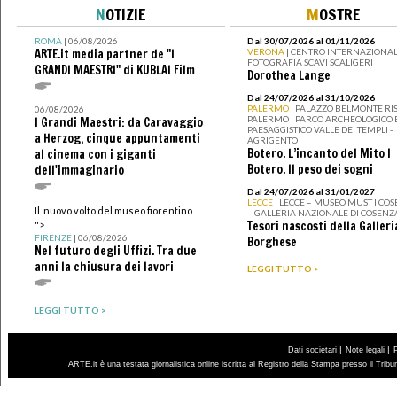
N
OTIZIE
M
OSTRE
ROMA
| 06/08/2026
Dal 30/07/2026 al 01/11/2026
ARTE.it media partner de "I
VERONA
| CENTRO INTERNAZIONAL
FOTOGRAFIA SCAVI SCALIGERI
GRANDI MAESTRI" di KUBLAI Film
Dorothea Lange
Dal 24/07/2026 al 31/10/2026
PALERMO
| PALAZZO BELMONTE RIS
06/08/2026
PALERMO I PARCO ARCHEOLOGICO 
I Grandi Maestri: da Caravaggio
PAESAGGISTICO VALLE DEI TEMPLI -
a Herzog, cinque appuntamenti
AGRIGENTO
Botero. L’incanto del Mito I
al cinema con i giganti
Botero. Il peso dei sogni
dell'immaginario
Dal 24/07/2026 al 31/01/2027
LECCE
| LECCE – MUSEO MUST I CO
Il nuovo volto del museo fiorentino
– GALLERIA NAZIONALE DI COSENZ
Tesori nascosti della Galleri
">
FIRENZE
| 06/08/2026
Borghese
Nel futuro degli Uffizi. Tra due
anni la chiusura dei lavori
LEGGI TUTTO >
LEGGI TUTTO >
|
|
Dati societari
Note legali
ARTE.it è una testata giornalistica online iscritta al Registro della Stampa presso il Trib