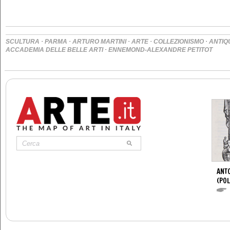
·
·
·
·
·
SCULTURA
PARMA
ARTURO MARTINI
ARTE
COLLEZIONISMO
ANTIQ
·
ACCADEMIA DELLE BELLE ARTI
ENNEMOND-ALEXANDRE PETITOT
ANTO
(POL