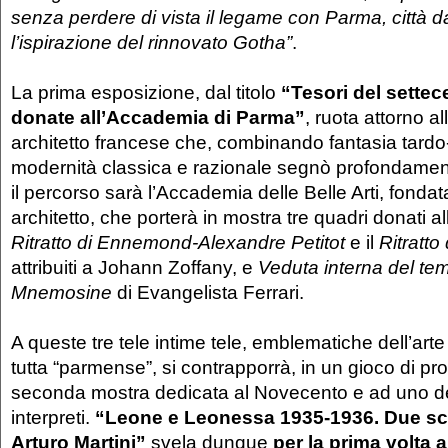
senza perdere di vista il legame con Parma, città d
l’ispirazione del rinnovato Gotha”
.
La prima esposizione, dal titolo
“Tesori del settec
donate all’Accademia di Parma”
, ruota attorno all
architetto francese che, combinando fantasia tard
modernità classica e razionale segnò profondamente
il percorso sarà l’Accademia delle Belle Arti, fondat
architetto, che porterà in mostra tre quadri donati al
Ritratto di Ennemond-Alexandre Petitot
e il
Ritratto 
attribuiti a Johann Zoffany, e
Veduta interna del tem
Mnemosine
di Evangelista Ferrari.
A queste tre tele intime tele, emblematiche dell’art
tutta “parmense”, si contrapporrà, in un gioco di pr
seconda mostra dedicata al Novecento e ad uno d
interpreti.
“Leone e Leonessa 1935-1936. Due scul
Arturo Martini”
svela dunque
per la prima volta 