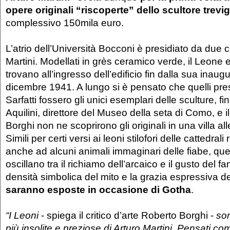
opere originali “riscoperte” dello scultore trevi
complessivo 150mila euro.
L’atrio dell’Università Bocconi è presidiato da due c
Martini. Modellati in grès ceramico verde, il Leone 
trovano all’ingresso dell’edificio fin dalla sua inaugu
dicembre 1941. A lungo si è pensato che quelli presen
Sarfatti fossero gli unici esemplari delle sculture, 
Aquilini, direttore del Museo della seta di Como, e il
Borghi non ne scoprirono gli originali in una villa al
Simili per certi versi ai leoni stilofori delle cattedra
anche ad alcuni animali immaginari delle fiabe, qu
oscillano tra il richiamo dell’arcaico e il gusto del fan
densità simbolica del mito e la grazia espressiva del
saranno esposte in occasione di Gotha
.
“I Leoni
- spiega il critico d’arte Roberto Borghi -
son
più insolite e preziose di Arturo Martini. Pensati co