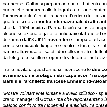
parmense, Gotha si prepara ad aprire i battenti co
nuovo che ammicca alla fotografia e all’arte cont
Rinnovamento è infatti la parola d’ordine dell’ediz
quattordici della
mostra internazionale di alto anti
che dal 1994 ospita a Parma le più esclusive prop
alcune selezionate gallerie antiquarie italiane ed es
di Parma
dall'8 all'11 novembre
si prepara ad acco
percorso museale lungo tre secoli di storia, tra simb
hanno attraversato i salotti dei collezionisti di tutto 
da fotografie, sculture, opere di videoarte, installazi
Tra le novità di quest’anno si inseriscono le
due col
avranno come protagonisti i capolavori “riscope
Martini e l’architetto francese Ennemond-Alexan
“Mostre volutamente lontane
a livello stilistico
- spie
brand manager di Gotha -
ma che rappresentano la 
dialogo continuo tra modernità e antichità, tra pres