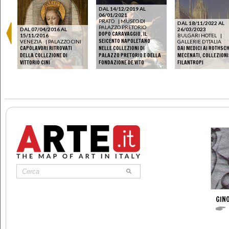
DAL 14/12/2019 AL
06/01/2021
PRATO
|
MUSEO DI
DAL 18/11/2022 AL
PALAZZO PRETORIO
DAL 07/04/2016 AL
26/03/2023
DOPO CARAVAGGIO. IL
15/11/2016
BULGARI HOTEL
|
SEICENTO NAPOLETANO
VENEZIA
|
PALAZZO CINI
GALLERIE D’ITALIA
CAPOLAVORI RITROVATI
NELLE COLLEZIONI DI
DAI MEDICI AI ROTHSCH
DELLA COLLEZIONE DI
PALAZZO PRETORIO E DELLA
MECENATI, COLLEZIONI
VITTORIO CINI
FONDAZIONE DE VITO
FILANTROPI
GINO