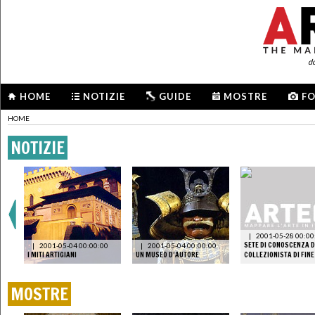
d
HOME
NOTIZIE
GUIDE
MOSTRE
F
HOME
NOTIZIE
|
2001-05-28 00:00
SETE DI CONOSCENZA D
|
2001-05-04 00:00:00
|
2001-05-04 00:00:00
A
I MITI ARTIGIANI
UN MUSEO D’AUTORE
COLLEZIONISTA DI FINE
MOSTRE