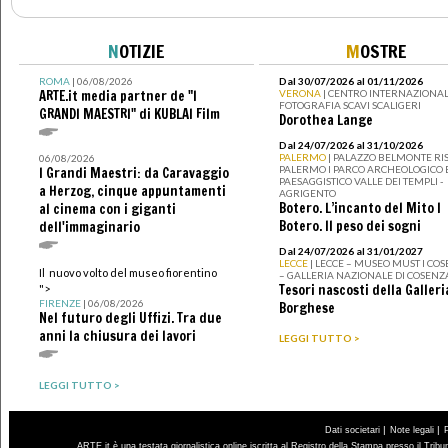
N
OTIZIE
M
OSTRE
ROMA
| 06/08/2026
Dal 30/07/2026 al 01/11/2026
ARTE.it media partner de "I
VERONA
| CENTRO INTERNAZIONAL
FOTOGRAFIA SCAVI SCALIGERI
GRANDI MAESTRI" di KUBLAI Film
Dorothea Lange
Dal 24/07/2026 al 31/10/2026
PALERMO
| PALAZZO BELMONTE RIS
06/08/2026
PALERMO I PARCO ARCHEOLOGICO 
I Grandi Maestri: da Caravaggio
PAESAGGISTICO VALLE DEI TEMPLI -
a Herzog, cinque appuntamenti
AGRIGENTO
Botero. L’incanto del Mito I
al cinema con i giganti
Botero. Il peso dei sogni
dell'immaginario
Dal 24/07/2026 al 31/01/2027
LECCE
| LECCE – MUSEO MUST I CO
Il nuovo volto del museo fiorentino
– GALLERIA NAZIONALE DI COSENZ
Tesori nascosti della Galleri
">
FIRENZE
| 06/08/2026
Borghese
Nel futuro degli Uffizi. Tra due
anni la chiusura dei lavori
LEGGI TUTTO >
LEGGI TUTTO >
|
|
Dati societari
Note legali
ARTE.it è una testata giornalistica online iscritta al Registro della Stampa presso il Trib