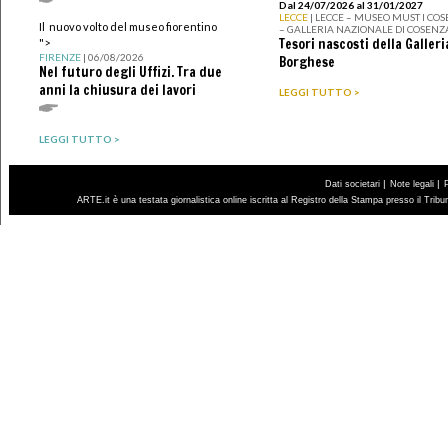
Dal 24/07/2026 al 31/01/2027
LECCE
| LECCE – MUSEO MUST I CO
Il nuovo volto del museo fiorentino
– GALLERIA NAZIONALE DI COSENZ
Tesori nascosti della Galleri
">
FIRENZE
| 06/08/2026
Borghese
Nel futuro degli Uffizi. Tra due
anni la chiusura dei lavori
LEGGI TUTTO >
LEGGI TUTTO >
|
|
Dati societari
Note legali
ARTE.it è una testata giornalistica online iscritta al Registro della Stampa presso il Trib