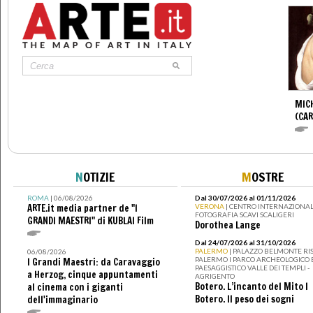
MIC
(CA
N
OTIZIE
M
OSTRE
ROMA
| 06/08/2026
Dal 30/07/2026 al 01/11/2026
ARTE.it media partner de "I
VERONA
| CENTRO INTERNAZIONAL
FOTOGRAFIA SCAVI SCALIGERI
GRANDI MAESTRI" di KUBLAI Film
Dorothea Lange
Dal 24/07/2026 al 31/10/2026
PALERMO
| PALAZZO BELMONTE RIS
06/08/2026
PALERMO I PARCO ARCHEOLOGICO 
I Grandi Maestri: da Caravaggio
PAESAGGISTICO VALLE DEI TEMPLI -
a Herzog, cinque appuntamenti
AGRIGENTO
Botero. L’incanto del Mito I
al cinema con i giganti
Botero. Il peso dei sogni
dell'immaginario