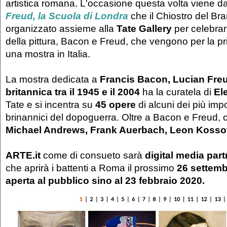
artistica romana. L'occasione questa volta viene d
Freud, la Scuola di Londra
che il Chiostro del B
organizzato assieme alla
Tate Gallery
per celebrar
della pittura, Bacon e Freud, che vengono per la prim
una mostra in Italia.
La mostra dedicata a
Francis Bacon, Lucian Freud
britannica tra il 1945 e il 2004
ha la curatela di
El
Tate e si incentra su
45 opere
di alcuni dei più impor
brinannici del dopoguerra. Oltre a Bacon e Freud, 
Michael Andrews, Frank Auerbach, Leon Kossof
ARTE.it
come di consueto sarà
digital media part
che aprirà i battenti a Roma il prossimo
26 settemb
aperta al pubblico sino al 23 febbraio 2020.