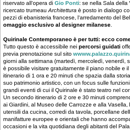
riservato all’opera di
Gio Ponti
: se nella Sala della V
ricercato trumeau
Architettura
è posto in dialogo co
pezzi di ebanisteria francese, l’arredamento del B
omaggio esclusivo al designer milanese
.
Quirinale Contemporaneo è per tutti: ecco come 
Tutto questo è accessibile nei
percorsi guidati
offe
previa prenotazione sul sito
wwww.palazzo.quirina
giorni alla settimana (martedì, mercoledì, venerdì,
è possibile visitare gratuitamente il piano nobile e il
itinerario di 1 ora e 20 minuti che spazia dalla stori
suo patrimonio artistico, con un focus sulle funzioni 
grandi eventi di cui il Quirinale è stato teatro nel co
Un secondo itinerario di 2 ore e 30 minuti comprend
ai Giardini, al Museo delle Carrozze e alla Vasella, 
utensili da cucina, corredi da tavola, porcellane del
manifatture europee e orientali che hanno accomp
occasioni e la vita quotidiana degli abitanti del Pal