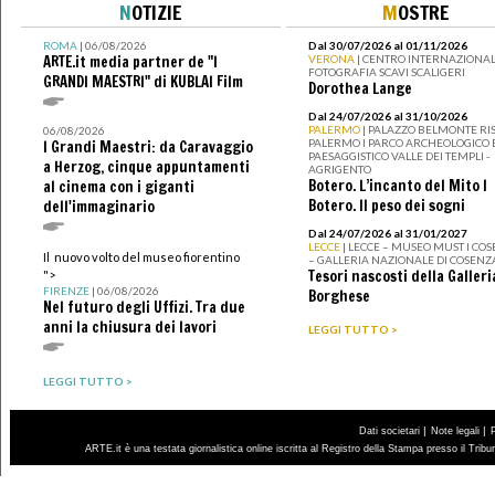
N
OTIZIE
M
OSTRE
ROMA
| 06/08/2026
Dal 30/07/2026 al 01/11/2026
ARTE.it media partner de "I
VERONA
| CENTRO INTERNAZIONAL
FOTOGRAFIA SCAVI SCALIGERI
GRANDI MAESTRI" di KUBLAI Film
Dorothea Lange
Dal 24/07/2026 al 31/10/2026
PALERMO
| PALAZZO BELMONTE RIS
06/08/2026
PALERMO I PARCO ARCHEOLOGICO 
I Grandi Maestri: da Caravaggio
PAESAGGISTICO VALLE DEI TEMPLI -
a Herzog, cinque appuntamenti
AGRIGENTO
Botero. L’incanto del Mito I
al cinema con i giganti
Botero. Il peso dei sogni
dell'immaginario
Dal 24/07/2026 al 31/01/2027
LECCE
| LECCE – MUSEO MUST I CO
Il nuovo volto del museo fiorentino
– GALLERIA NAZIONALE DI COSENZ
Tesori nascosti della Galleri
">
FIRENZE
| 06/08/2026
Borghese
Nel futuro degli Uffizi. Tra due
anni la chiusura dei lavori
LEGGI TUTTO >
LEGGI TUTTO >
|
|
Dati societari
Note legali
ARTE.it è una testata giornalistica online iscritta al Registro della Stampa presso il Trib