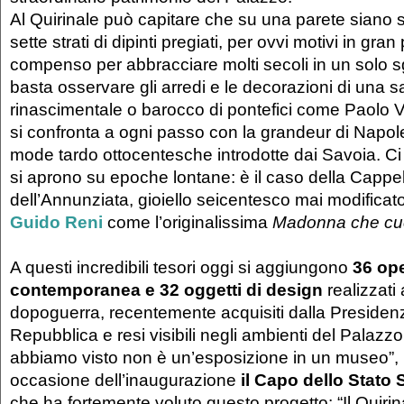
Al Quirinale può capitare che su una parete siano 
sette strati di dipinti pregiati, per ovvi motivi in gran p
compenso per abbracciare molti secoli in un solo s
basta osservare gli arredi e le decorazioni di una sa
rinascimentale o barocco di pontefici come Paolo V
si confronta a ogni passo con la grandeur di Napol
mode tardo ottocentesche introdotte dai Savoia. Ci
si aprono su epoche lontane: è il caso della Cappel
dell’Annunziata, gioiello seicentesco mai modificato
Guido Reni
come l’originalissima
Madonna che cu
A questi incredibili tesori oggi si aggiungono
36 ope
contemporanea e 32 oggetti di design
realizzati 
dopoguerra, recentemente acquisiti dalla Presiden
Repubblica e resi visibili negli ambienti del Palazz
abbiamo visto non è un’esposizione in un museo”, 
occasione dell’inaugurazione
il Capo dello Stato 
che ha fortemente voluto questo progetto: “Il Quiri