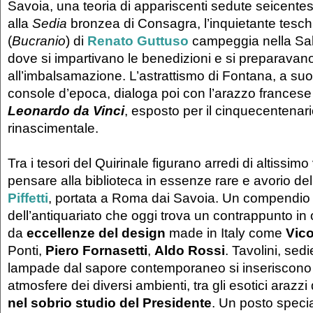
Savoia, una teoria di appariscenti sedute seicente
alla
Sedia
bronzea di Consagra, l’inquietante tesch
(
Bucranio
) di
Renato Guttuso
campeggia nella Sal
dove si impartivano le benedizioni e si preparavano
all’imbalsamazione. L’astrattismo di Fontana, a su
console d’epoca, dialoga poi con l’arazzo francese
Leonardo da Vinci
, esposto per il cinquecentenar
rinascimentale.
Tra i tesori del Quirinale figurano arredi di altissimo
pensare alla biblioteca in essenze rare e avorio de
Piffetti
, portata a Roma dai Savoia. Un compendio d
dell’antiquariato che oggi trova un contrappunto in o
da
eccellenze del design
made in Italy come
Vico
Ponti,
Piero Fornasetti
,
Aldo Rossi
. Tavolini, sed
lampade dal sapore contemporaneo si inseriscono 
atmosfere dei diversi ambienti, tra gli esotici arazz
nel
sobrio studio del Presidente
. Un posto speci