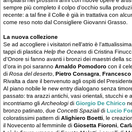
ampliarsi nei prossimi anni con nuove opere e arti
sempre più completo il colpo d’occhio sulla produzi
recente: a tal fine il Colle è già in trattativa con alc
come reso noto dal Consigliere Giovanni Grasso.
La nuova collezione
Se ad accogliere i visitatori nell’atrio è l’attualissim
tappi di plastica
Help the Oceans
di Cristina Finucc
d’Onore si fanno avanti i bronzi dei maestri della scu
d’ora in poi saranno
Arnaldo Pomodoro
con il ce
di
Rosa del deserto
,
Pietro Consagra
,
Francesco
Rivalta a dare il benvenuto agli ospiti del President
Al piano nobile le new entry dialogano senza timor
passato: tra arazzi antichi, vasi orientali, stucchi e 
incontriamo gli
Archeologi
di
Giorgio De Chirico
ne
bronzo patinato, due
Concetti Spaziali
di
Lucio Fo
coloratissimi pattern di
Alighiero Boetti
, le creazio
il Novecento al femminile di
Giosetta Fioroni
,
Carl