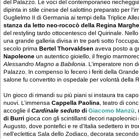
del Palazzo. Le voci del contemporaneo riecheggian
dipinta in stile cinese del salottino preparato per l’
Guglielmo II di Germania ai tempi della Triplice Alle
stanza da letto neo-rococò della Regina Marghe
del restyling tardo ottocentesco del Quirinale. Nel
una grande galleria divisa in tre parti sotto l’occu
secolo prima
Bertel Thorvaldsen
aveva posto a gu
Napoleone
un autentico gioiello, il fregio marmoreo
Alessandro Magno a Babilonia
. L’imperatore non 
Palazzo. In compenso lo fecero i feriti della Grand
salone fu convertito in ospedale per volontà della 
Un gioco di rimandi su più piani si instaura tra capo
nuovi. L’immensa
Cappella Paolina
, teatro di conc
accoglie il
Cardinale
seduto
di
Giacomo Manzù
,
di Burri
gioca con gli scintillanti decori napoleonici 
Augusto, dove pontefici e re d’Italia sedettero in tr
nell’eclettica Sala dello Zodiaco, decorata secondo 