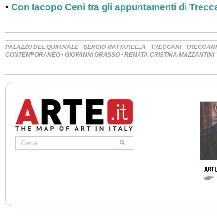
•
Con Iacopo Ceni tra gli appuntamenti di Trecca
·
·
·
PALAZZO DEL QUIRINALE
SERGIO MATTARELLA
TRECCANI
TRECCANI
·
·
CONTEMPORANEO
GIOVANNI GRASSO
RENATA CRISTINA MAZZANTINI
ARTU