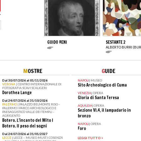
GUIDO RENI
SESTANTE 2
ALBERTO BURRI (BUR
M
OSTRE
G
UIDE
Dal 30/07/2026 al 01/11/2026
NAPOLI
|
MUSEO
VERONA
| CENTRO INTERNAZIONALE DI
Sito Archeologico di Cuma
FOTOGRAFIA SCAVI SCALIGERI
Dorothea Lange
VENEZIA
|
OPERA
Gloria di Santa Teresa
Dal 24/07/2026 al 31/10/2026
PALERMO
| PALAZZO BELMONTE RISO -
AQUILEIA
|
OPERA
PALERMO I PARCO ARCHEOLOGICO E
Sezione VI.4, il lampadario in
PAESAGGISTICO VALLE DEI TEMPLI -
bronzo
AGRIGENTO
Botero. L’incanto del Mito I
NAPOLI
|
OPERA
Botero. Il peso dei sogni
Foro
Dal 24/07/2026 al 31/01/2027
LECCE
| LECCE – MUSEO MUST I COSENZA
LEGGI TUTTO >