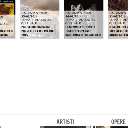
DAL 07/11/2013 AL
DAL 23/01/2014 AL
DAL 23/02/20
15/01/2014
16/03/2014
23/02/2014
 AL
ROMA
|
PALAZZO DEL
ROMA
|
PALAZZO DEL
ROMA
|
PAL
QUIRINALE
QUIRINALE
QUIRINALE
O DEL
PADIGLIONE ITALIA DAL
LA MEMORIA RITROVATA.
IL SALOTTINO 
RIENTRO DI
PROGETTO A EXPO MILANO
TESORI RECUPERATI
CHISCIOTTE T
LAVORO
2015
DALL’ARMA DEI CARABINIERI
ANTICO SPLEN
ARTISTI
OPERE