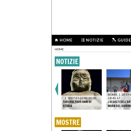
HOME
NOTIZIE
GUIDE
HOME
NOTIZIE
06
ROMA
|
2023-06-23
10:44:55
ROMA
|
2013-
ORANEO.
IL QUIRINALE SVELA AL
|
2007-01-02 00:00:00
19:41:17
E
PUBBLICO I BRONZI DI SAN
TURCHIA 7000 ANNI DI
I SEGRETI DELL'AR
LICANA
CASCIANO
STORIA
MURA DEL QUIRIN
MOSTRE