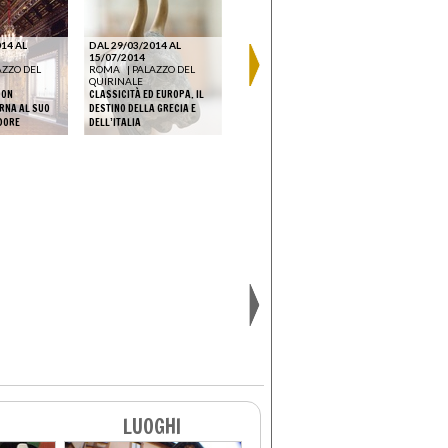
14 AL
DAL 29/03/2014 AL
DAL 16/02
15/07/2014
DAL 29/04/2015 AL
12/04/201
AZZO DEL
ROMA
|
PALAZZO DEL
23/08/2015
ROMA
|
P
QUIRINALE
MILANO
|
PALAZZO REALE
QUIRINAL
DON
CLASSICITÀ ED EUROPA. IL
IL PRINCIPE DEI SOGNI.
IL PRINCIPE
ORNA AL SUO
DESTINO DELLA GRECIA E
GIUSEPPE NEGLI ARAZZI DI
GIUSEPPE N
DORE
DELL’ITALIA
PONTORMO E BRONZINO
PONTORMO 
LUOGHI