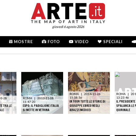
giovedì 6 agosto 2026
MOSTRE
FOTO
VIDEO
SPECIALI
ROMA
|
2014-11-26
ROMA
|
201
15:58:56
13:23:46
03-28
ROMA
|
2013-11-08
IN TOUR TUTTE LE STORIE DI
IL PRESIDENT
11:47:20
TE TRA LE
EXPO: IL PADIGLIONE ITALIA
GIUSEPPE EBREO NEGLI
SPALANCA LE 
ALE
SI METTE IN VETRINA
ARAZZI MEDICEI
QUIRINALE