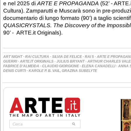
e nel 2025 di
ARTE E PROPAGANDA
(52’ - ARTE.i
Cultura). Zamparutti e Muscarà sono in pre-produz
documentario di lungo formato (90’) a taglio scientif
QUASICRYSTALS. The Discovery of the Impossibl
90’ - ARTE.it Originals).
·
·
·
·
ART NIGHT
RAI CULTURA
SILVIA DE FELICE
RAI 5
ARTE E PROPAGA
·
·
·
GUERRI
ARTE.IT ORIGINALS
JULIUS BRYANT
ARTHUR CHARLES VALE
·
·
·
FABRICE D’ALMEIDA
CLAUDIO GIORGIONE
ELENA CANADELLI
ANNA 
·
DENIS CURTI
KAROLE P. B. VAIL, GRAZINA SUBELYTE