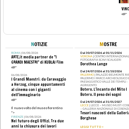
VIN
N
OTIZIE
M
OSTRE
ROMA
| 06/08/2026
Dal 30/07/2026 al 01/11/2026
ARTE.it media partner de "I
VERONA
| CENTRO INTERNAZIONAL
FOTOGRAFIA SCAVI SCALIGERI
GRANDI MAESTRI" di KUBLAI Film
Dorothea Lange
Dal 24/07/2026 al 31/10/2026
PALERMO
| PALAZZO BELMONTE RIS
06/08/2026
PALERMO I PARCO ARCHEOLOGICO 
I Grandi Maestri: da Caravaggio
PAESAGGISTICO VALLE DEI TEMPLI -
a Herzog, cinque appuntamenti
AGRIGENTO
Botero. L’incanto del Mito I
al cinema con i giganti
Botero. Il peso dei sogni
dell'immaginario
Dal 24/07/2026 al 31/01/2027
LECCE
| LECCE – MUSEO MUST I CO
Il nuovo volto del museo fiorentino
– GALLERIA NAZIONALE DI COSENZ
Tesori nascosti della Galleri
">
FIRENZE
| 06/08/2026
Borghese
Nel futuro degli Uffizi. Tra due
anni la chiusura dei lavori
LEGGI TUTTO >