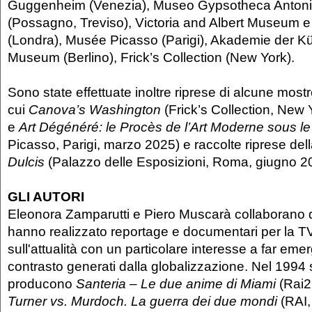
Guggenheim (Venezia), Museo Gypsotheca Anton
(Possagno, Treviso), Victoria and Albert Museum 
(Londra), Musée Picasso (Parigi), Akademie der Kü
Museum (Berlino), Frick’s Collection (New York).
Sono state effettuate inoltre riprese di alcune mos
cui
Canova’s Washington
(Frick’s Collection, New 
e
Art Dégénéré: le Procès de l’Art Moderne sous l
Picasso, Parigi, marzo 2025) e raccolte riprese de
Dulcis
(Palazzo delle Esposizioni, Roma, giugno 2
GLI AUTORI
Eleonora Zamparutti e Piero Muscarà collaborano 
hanno realizzato reportage e documentari per la T
sull'attualità con un particolare interesse a far emer
contrasto generati dalla globalizzazione. Nel 1994 
producono
Santeria – Le due anime di Miami
(Rai2
Turner vs. Murdoch. La guerra dei due mondi
(RAI,