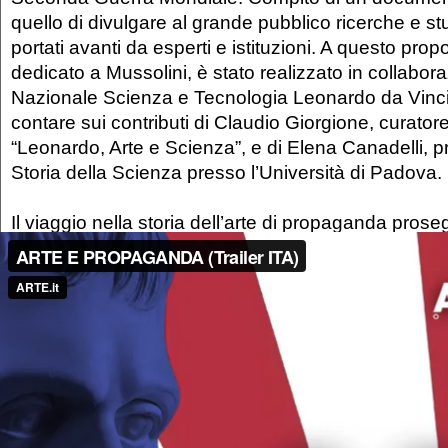
quello di divulgare al grande pubblico ricerche e s
portati avanti da esperti e istituzioni. A questo propos
dedicato a Mussolini, è stato realizzato in collabo
Nazionale Scienza e Tecnologia Leonardo da Vinci
contare sui contributi di Claudio Giorgione, curatore
“Leonardo, Arte e Scienza”, e di Elena Canadelli, p
Storia della Scienza presso l’Università di Padova.
Il viaggio nella storia dell’arte di propaganda pro
nazista. Le riprese della mostra
Art Dégénéré: le Pr
Moderne sous le Nazisme
in corso al Musée Picasso
25 maggio 2025, documentano le opere e gli artist
al bando da Hitler nel corso della campagna di deni
moderna. Eppure, mentre il dittatore tedesco dichi
all’”Arte degenerata”, un artista e attivista comunist
con grande lucidità riuscì a fare arte di contro-pr
con grande anticipo al popolo tedesco i contenuti d
politica nazista. Gli autori si sono recati presso l’A