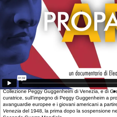
Heartfield, oggi conservato presso l'Akademie der 
per filmare i fotomontaggi dell’artista e per incontr
esperta del suo lavoro, Anna Schultz, direttore Colle
Nel dopoguerra, mentre Peggy Guggenheim animav
Manhattan con la galleria The Art of This Century i
agli artisti europei che erano stati costretti a lasciar
continente e scopriva i giovani talenti americani c
vita alla Scuola di New York, come Jackson Pollock, 
ricorrono ai servizi segreti della CIA per promuover
insaputa, gli Espressionisti astratti americani come
libertà culturale e politica dell’Occidente.
Il racconto si avvale del contributo di Karole P. B. Vai
Collezione Peggy Guggenheim di Venezia, e di Gra
curatrice, sull’impegno di Peggy Guggenheim a pr
avanguardie europee e i giovani americani a partir
Venezia
del 1948, la prima dopo la sospensione neg