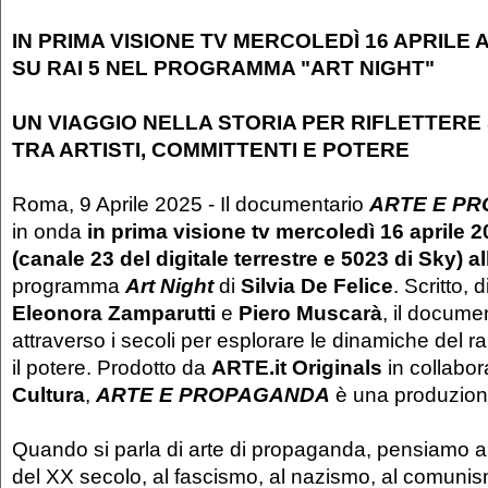
IN PRIMA VISIONE TV MERCOLEDÌ 16 APRILE 
SU RAI 5 NEL PROGRAMMA "ART NIGHT"
UN VIAGGIO NELLA STORIA PER RIFLETTER
TRA ARTISTI, COMMITTENTI E POTERE
Roma, 9 Aprile 2025 - Il documentario
ARTE E P
in onda
in prima visione tv mercoledì 16 aprile 
(canale 23 del digitale terrestre e 5023 di Sky) a
programma
Art Night
di
Silvia De Felice
. Scritto, 
Eleonora Zamparutti
e
Piero Muscarà
, il docume
attraverso i secoli per esplorare le dinamiche del ra
il potere. Prodotto da
ARTE.it Originals
in collabo
Cultura
,
ARTE E PROPAGANDA
è una produzion
Quando si parla di arte di propaganda, pensiamo ai 
del XX secolo, al fascismo, al nazismo, al comuni