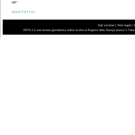
LEGGI TUTTO >
|
|
Dati societari
Note legali
ARTE.it è una testata giornalistica online iscritta al Registro della Stampa presso il Trib