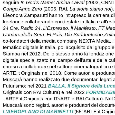
seguire
In God's Name: Amina Lawal
(2003, CNN In
Congo Anno Zero
(2006, RAI,
La storia siamo noi
)
Eleonora Zamparutti hanno intrapreso la carriera di 
freelance collaborando con testate in Italia e all'est
24 Ore
,
Radio 24
,
L'Espresso
,
Il Manifesto
,
FT Med
Corriere della Sera
,
El Pais
,
Die Suddeutsche Zeit
co-fondatori della media company NEXTA Media, il
tematico digitale in Italia, poi acquisito dal gruppo e
Stampa nel 2012. Dello stesso anno la fondazione 
digitale specializzato nel campo dell’arte e della cul
ripreso a collaborare nel settore cinematografico e 
ARTE.it Originals nel 2018. Come autori e produtto
Muscarà hanno realizzato due documentari legati a
Futurismo: nel 2021
BALLA. Il Signore della Luc
Originals con RAI Cultura) e nel 2022
FORMIDABI
- ARTE.it Originals con ITsART e RAI Cultura). Nel
Muscarà sono registi, autori e produttori del docum
L’AEROPLANO DI MARINETTI
(55’ ARTE.it Origin