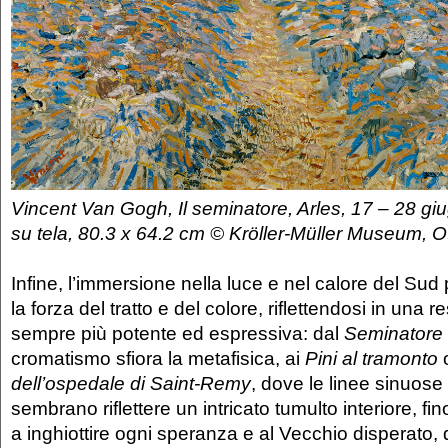
Vincent Van Gogh, Il seminatore, Arles, 17 – 28 gi
su tela, 80.3 x 64.2 cm © Kröller-Müller Museum, Ot
Infine, l’immersione nella luce e nel calore del Sud
la forza del tratto e del colore, riflettendosi in una 
sempre più potente ed espressiva: dal
Seminatore
cromatismo sfiora la metafisica, ai
Pini al tramonto
dell’ospedale di Saint-Remy
, dove le linee sinuose
sembrano riflettere un intricato tumulto interiore, fin
a inghiottire ogni speranza e al Vecchio disperato, d