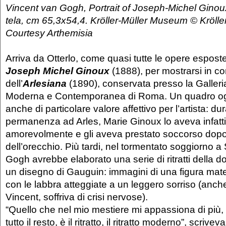
Vincent van Gogh, Portrait of Joseph-Michel Ginou
tela, cm 65,3x54,4. Kröller-Müller Museum © Kröll
Courtesy Arthemisia
Arriva da Otterlo, come quasi tutte le opere esposte
Joseph Michel Ginoux
(1888), per mostrarsi in 
dell’
Arlesiana
(1890), conservata presso la Galleri
Moderna e Contemporanea di Roma. Un quadro og
anche di particolare valore affettivo per l’artista: du
permanenza ad Arles, Marie Ginoux lo aveva infatti 
amorevolmente e gli aveva prestato soccorso dopo i
dell’orecchio. Più tardi, nel tormentato soggiorno 
Gogh avrebbe elaborato una serie di ritratti della d
un disegno di Gauguin: immagini di una figura mat
con le labbra atteggiate a un leggero sorriso (anc
Vincent, soffriva di crisi nervose).
“Quello che nel mio mestiere mi appassiona di più, 
tutto il resto, è il ritratto, il ritratto moderno”, scriveva