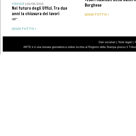
FIRENZE
| 06/08/2026
Borghese
Nel futuro degli Uffizi. Tra due
anni la chiusura dei lavori
LEGGI TUTTO >
LEGGI TUTTO >
|
|
Dati societari
Note legali
ARTE.it è una testata giornalistica online iscritta al Registro della Stampa presso il Trib