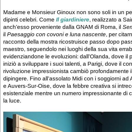
Madame e Monsieur Ginoux non sono soli in un per
dipinti celebri. Come
Il g
iardiniere
, realizzato a S
anch’esso proveniente dalla GNAM di Roma, il
Sem
il
Paesaggio con covoni e luna nascente
, per citarn
racconto della mostra ricostruisce passo dopo pass
maestro, seguendolo nei luoghi della sua vita err
evidenziandone le evoluzioni: dall’Olanda, dove il 
iniziò a sviluppare i suoi talenti, a Parigi, dove il co
rivoluzione impressionista cambiò profondamente i
dipingere. Fino all’assolato Midi con i soggiorni ad
e Auvers-Sur-Oise, dove la febbre creativa si intrec
esistenziale mentre un numero impressionante di 
la luce.