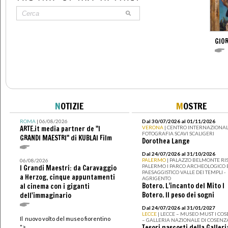
GIOR
N
OTIZIE
M
OSTRE
ROMA
| 06/08/2026
Dal 30/07/2026 al 01/11/2026
ARTE.it media partner de "I
VERONA
| CENTRO INTERNAZIONAL
FOTOGRAFIA SCAVI SCALIGERI
GRANDI MAESTRI" di KUBLAI Film
Dorothea Lange
Dal 24/07/2026 al 31/10/2026
PALERMO
| PALAZZO BELMONTE RIS
06/08/2026
PALERMO I PARCO ARCHEOLOGICO 
I Grandi Maestri: da Caravaggio
PAESAGGISTICO VALLE DEI TEMPLI -
a Herzog, cinque appuntamenti
AGRIGENTO
Botero. L’incanto del Mito I
al cinema con i giganti
Botero. Il peso dei sogni
dell'immaginario
Dal 24/07/2026 al 31/01/2027
LECCE
| LECCE – MUSEO MUST I CO
Il nuovo volto del museo fiorentino
– GALLERIA NAZIONALE DI COSENZ
Tesori nascosti della Galleri
">