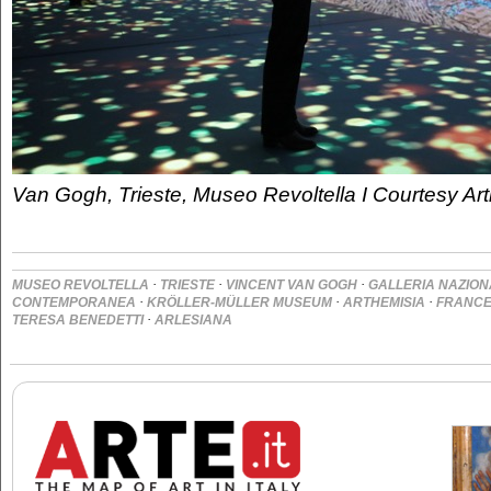
Van Gogh, Trieste, Museo Revoltella I Courtesy Ar
·
·
·
MUSEO REVOLTELLA
TRIESTE
VINCENT VAN GOGH
GALLERIA NAZION
·
·
·
CONTEMPORANEA
KRÖLLER-MÜLLER MUSEUM
ARTHEMISIA
FRANCE
·
TERESA BENEDETTI
ARLESIANA