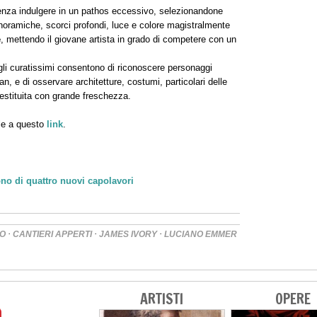
senza indulgere in un pathos eccessivo, selezionandone
anoramiche, scorci profondi, luce e colore magistralmente
e
, mettendo il giovane artista in grado di competere con un
agli curatissimi consentono di riconoscere personaggi
dan, e di osservare architetture, costumi, particolari delle
restituita con grande freschezza.
le a questo
link
.
ono di quattro nuovi capolavori
·
·
·
O
CANTIERI APPERTI
JAMES IVORY
LUCIANO EMMER
ARTISTI
OPERE