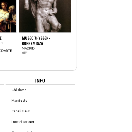
E
MUSEO THYSSEN-
SI
BORNEMISZA
MADRID
 D’ARTE
I
NFO
Chi siamo
Manifesto
Canali e APP
I nostri partner