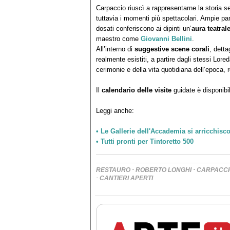
Carpaccio riuscì a rappresentarne la storia 
tuttavia i momenti più spettacolari. Ampie p
dosati conferiscono ai dipinti un’
aura teatral
maestro come
Giovanni Bellini
.
All’interno di
suggestive scene corali
, dett
realmente esistiti, a partire dagli stessi Lore
cerimonie e della vita quotidiana dell’epoca, 
Il
calendario delle visite
guidate è disponibi
Leggi anche:
• Le Gallerie dell'Accademia si arricchisc
• Tutti pronti per Tintoretto 500
·
·
RESTAURO
ROBERTO LONGHI
CARPACCI
·
CANTIERI APERTI