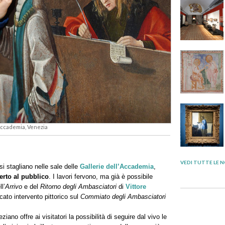
’Accademia, Venezia
VEDI TUTTE LE N
si stagliano nelle sale delle
Gallerie dell’Accademia
,
erto al pubblico
. I lavori fervono, ma già è possibile
l’
Arrivo
e del
Ritorno degli Ambasciatori
di
Vittore
cato intervento pittorico sul
Commiato degli Ambasciatori
ano offre ai visitatori la possibilità di seguire dal vivo le