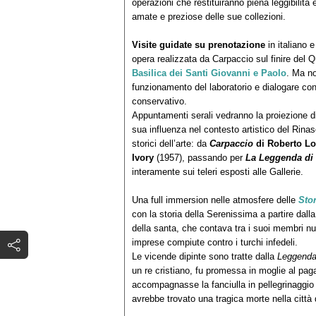
operazioni che restituiranno piena leggibilità 
amate e preziose delle sue collezioni.
Visite guidate su prenotazione
in italiano 
opera realizzata da Carpaccio sul finire del 
Basilica dei Santi Giovanni e Paolo
. Ma no
funzionamento del laboratorio e dialogare con 
conservativo.
Appuntamenti serali vedranno la proiezione di
sua influenza nel contesto artistico del Rina
storici dell’arte: da
Carpaccio
di Roberto L
Ivory
(1957), passando per
La Leggenda di 
interamente sui teleri esposti alle Gallerie.
Una full immersion nelle atmosfere delle
Stor
con la storia della Serenissima a partire dal
della santa, che contava tra i suoi membri n
imprese compiute contro i turchi infedeli.
Le vicende dipinte sono tratte dalla
Leggenda
un re cristiano, fu promessa in moglie al pa
accompagnasse la fanciulla in pellegrinaggio a
avrebbe trovato una tragica morte nella città d