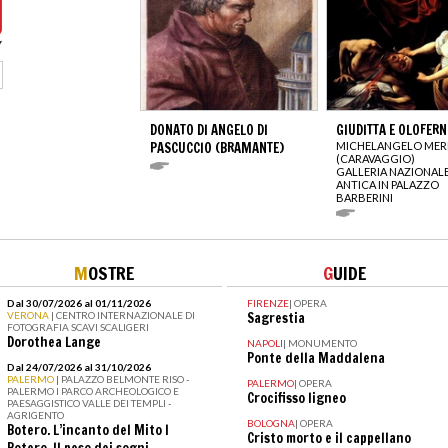
DONATO DI ANGELO DI
GIUDITTA E OLOFERN
PASCUCCIO (BRAMANTE)
MICHELANGELO MERI
(CARAVAGGIO)
GALLERIA NAZIONALE
ANTICA IN PALAZZO
BARBERINI
M
OSTRE
G
UIDE
Dal 30/07/2026 al 01/11/2026
FIRENZE
|
OPERA
VERONA
| CENTRO INTERNAZIONALE DI
Sagrestia
FOTOGRAFIA SCAVI SCALIGERI
Dorothea Lange
NAPOLI
|
MONUMENTO
Ponte della Maddalena
Dal 24/07/2026 al 31/10/2026
PALERMO
| PALAZZO BELMONTE RISO -
PALERMO
|
OPERA
PALERMO I PARCO ARCHEOLOGICO E
Crocifisso ligneo
PAESAGGISTICO VALLE DEI TEMPLI -
AGRIGENTO
BOLOGNA
|
OPERA
Botero. L’incanto del Mito I
Cristo morto e il cappellano