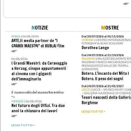
N
OTIZIE
M
OSTRE
ROMA
| 06/08/2026
Dal 30/07/2026 al 01/11/2026
ARTE.it media partner de "I
VERONA
| CENTRO INTERNAZIONAL
FOTOGRAFIA SCAVI SCALIGERI
GRANDI MAESTRI" di KUBLAI Film
Dorothea Lange
Dal 24/07/2026 al 31/10/2026
PALERMO
| PALAZZO BELMONTE RIS
06/08/2026
PALERMO I PARCO ARCHEOLOGICO 
I Grandi Maestri: da Caravaggio
PAESAGGISTICO VALLE DEI TEMPLI -
a Herzog, cinque appuntamenti
AGRIGENTO
Botero. L’incanto del Mito I
al cinema con i giganti
Botero. Il peso dei sogni
dell'immaginario
Dal 24/07/2026 al 31/01/2027
LECCE
| LECCE – MUSEO MUST I CO
Il nuovo volto del museo fiorentino
– GALLERIA NAZIONALE DI COSENZ
Tesori nascosti della Galleri
">
FIRENZE
| 06/08/2026
Borghese
Nel futuro degli Uffizi. Tra due
anni la chiusura dei lavori
LEGGI TUTTO >
LEGGI TUTTO >