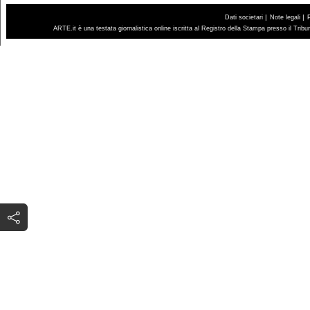
|
|
Dati societari
Note legali
ARTE.it è una testata giornalistica online iscritta al Registro della Stampa presso il Trib