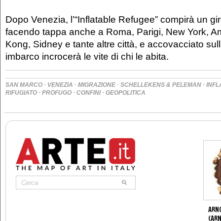
Dopo Venezia, l’“Inflatable Refugee” compirà un g
facendo tappa anche a Roma, Parigi, New York, 
Kong, Sidney e tante altre città, e accovacciato sul
imbarco incrocerà le vite di chi le abita.
·
·
·
·
SAN MARCO
VENEZIA
MIGRAZIONE
SCHELLEKENS & PELEMAN
INFL
·
·
·
RIFUGIATO
PROFUGO
CONFINI
GEOPOLITICA
ARN
(ARN