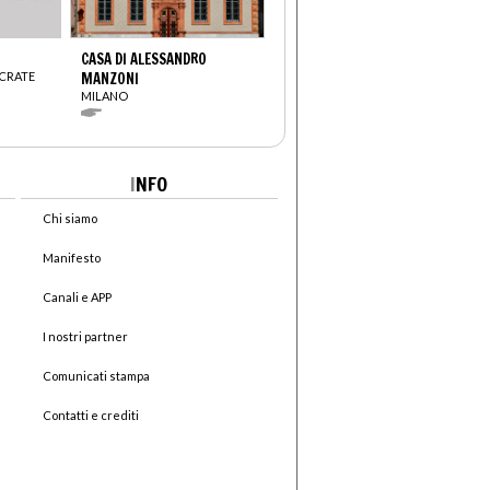
CASA DI ALESSANDRO
OCRATE
MANZONI
MILANO
I
NFO
Chi siamo
Manifesto
Canali e APP
I nostri partner
Comunicati stampa
Contatti e crediti