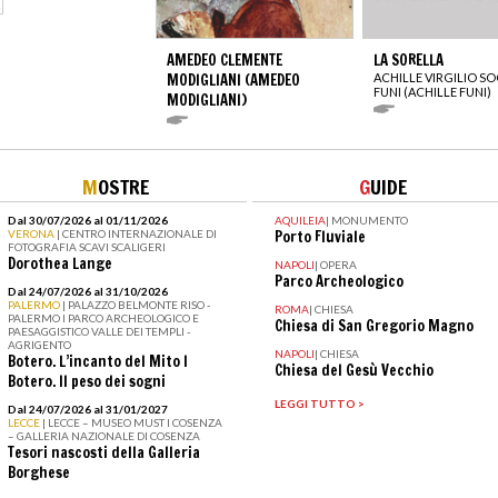
AMEDEO CLEMENTE
LA SORELLA
MODIGLIANI (AMEDEO
ACHILLE VIRGILIO S
FUNI (ACHILLE FUNI)
MODIGLIANI)
M
OSTRE
G
UIDE
Dal 30/07/2026 al 01/11/2026
AQUILEIA
|
MONUMENTO
VERONA
| CENTRO INTERNAZIONALE DI
Porto Fluviale
FOTOGRAFIA SCAVI SCALIGERI
Dorothea Lange
NAPOLI
|
OPERA
Parco Archeologico
Dal 24/07/2026 al 31/10/2026
PALERMO
| PALAZZO BELMONTE RISO -
ROMA
|
CHIESA
PALERMO I PARCO ARCHEOLOGICO E
Chiesa di San Gregorio Magno
PAESAGGISTICO VALLE DEI TEMPLI -
AGRIGENTO
NAPOLI
|
CHIESA
Botero. L’incanto del Mito I
Chiesa del Gesù Vecchio
Botero. Il peso dei sogni
LEGGI TUTTO >
Dal 24/07/2026 al 31/01/2027
LECCE
| LECCE – MUSEO MUST I COSENZA
– GALLERIA NAZIONALE DI COSENZA
Tesori nascosti della Galleria
Borghese