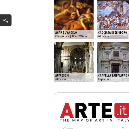
AGAR E L’ANGELO
CACCIATA DI ELIODORO
Olio su tela | 145 x 210 cm.
Affresco
AFFRESCHI
CAPPELLA SAN FILIPPO 
Affresco
Cappella