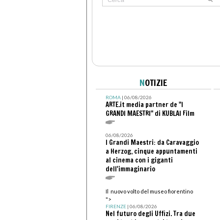
N
OTIZIE
ROMA
| 06/08/2026
ARTE.it media partner de "I
GRANDI MAESTRI" di KUBLAI Film
06/08/2026
I Grandi Maestri: da Caravaggio
a Herzog, cinque appuntamenti
al cinema con i giganti
dell'immaginario
Il nuovo volto del museo fiorentino
">
FIRENZE
| 06/08/2026
Nel futuro degli Uffizi. Tra due