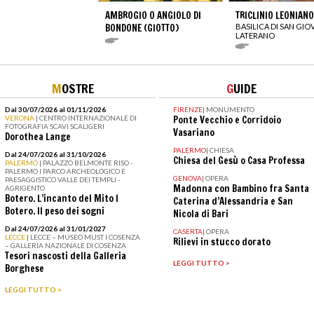
AMBROGIO O ANGIOLO DI
TRICLINIO LEONIANO
BONDONE (GIOTTO)
BASILICA DI SAN GIO
LATERANO
M
OSTRE
G
UIDE
Dal 30/07/2026 al 01/11/2026
FIRENZE
|
MONUMENTO
VERONA
| CENTRO INTERNAZIONALE DI
Ponte Vecchio e Corridoio
FOTOGRAFIA SCAVI SCALIGERI
Vasariano
Dorothea Lange
PALERMO
|
CHIESA
Dal 24/07/2026 al 31/10/2026
Chiesa del Gesù o Casa Professa
PALERMO
| PALAZZO BELMONTE RISO -
PALERMO I PARCO ARCHEOLOGICO E
GENOVA
|
OPERA
PAESAGGISTICO VALLE DEI TEMPLI -
Madonna con Bambino fra Santa
AGRIGENTO
Botero. L’incanto del Mito I
Caterina d’Alessandria e San
Botero. Il peso dei sogni
Nicola di Bari
Dal 24/07/2026 al 31/01/2027
CASERTA
|
OPERA
LECCE
| LECCE – MUSEO MUST I COSENZA
Rilievi in stucco dorato
– GALLERIA NAZIONALE DI COSENZA
Tesori nascosti della Galleria
LEGGI TUTTO >
Borghese
LEGGI TUTTO >