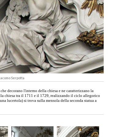
Giacomo Serpotta
 che decorano l'interno della chiesa e ne caratterizzano la
a chiesa tra il 1711 e il 1729, realizzando il ciclo allegorico
(una lucertola) si trova sulla mensola della seconda statua a