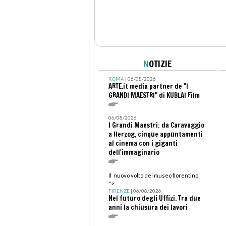
N
OTIZIE
ROMA
| 06/08/2026
ARTE.it media partner de "I
GRANDI MAESTRI" di KUBLAI Film
06/08/2026
I Grandi Maestri: da Caravaggio
a Herzog, cinque appuntamenti
al cinema con i giganti
dell'immaginario
Il nuovo volto del museo fiorentino
">
FIRENZE
| 06/08/2026
Nel futuro degli Uffizi. Tra due
anni la chiusura dei lavori