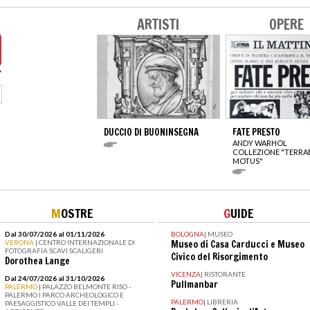
ARTISTI
OPERE
DUCCIO DI BUONINSEGNA
FATE PRESTO
ANDY WARHOL
COLLEZIONE "TERRA
MOTUS"
M
OSTRE
G
UIDE
Dal 30/07/2026 al 01/11/2026
BOLOGNA
|
MUSEO
VERONA
| CENTRO INTERNAZIONALE DI
Museo di Casa Carducci e Museo
FOTOGRAFIA SCAVI SCALIGERI
Civico del Risorgimento
Dorothea Lange
VICENZA
|
RISTORANTE
Dal 24/07/2026 al 31/10/2026
Pullmanbar
PALERMO
| PALAZZO BELMONTE RISO -
PALERMO I PARCO ARCHEOLOGICO E
PALERMO
|
LIBRERIA
PAESAGGISTICO VALLE DEI TEMPLI -