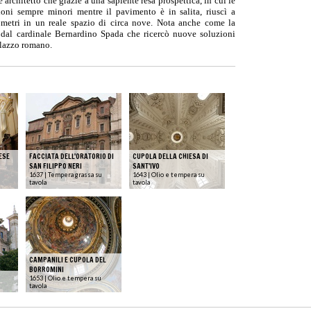
 architetto che grazie a una sapiente resa prospettica, in cui le
ni sempre minori mentre il pavimento è in salita, riuscì a
a metri in un reale spazio di circa nove. Nota anche come la
 dal cardinale Bernardino Spada che ricercò nuove soluzioni
palazzo romano.
ESE
FACCIATA DELL'ORATORIO DI
CUPOLA DELLA CHIESA DI
SAN FILIPPO NERI
SANT'IVO
1637 | Tempera grassa su
1643 | Olio e tempera su
tavola
tavola
CAMPANILI E CUPOLA DEL
BORROMINI
1653 | Olio e tempera su
tavola