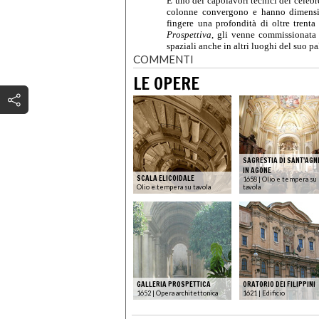
È uno dei capolavori tecnici del celebre
colonne convergono e hanno dimensio
fingere una profondità di oltre trent
Prospettiva
, gli venne commissionata
spaziali anche in altri luoghi del suo 
COMMENTI
LE OPERE
SAGRESTIA DI SANT'AGN
IN AGONE
SCALA ELICOIDALE
1658 | Olio e tempera su
Olio e tempera su tavola
tavola
GALLERIA PROSPETTICA
ORATORIO DEI FILIPPINI
1652 | Opera architettonica
1621 | Edificio