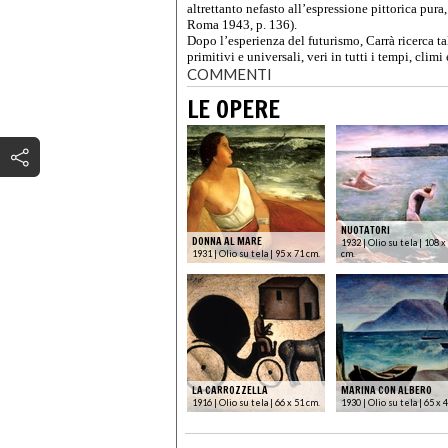
altrettanto nefasto all’espressione pittorica pura
Roma 1943, p. 136).
Dopo l’esperienza del futurismo, Carrà ricerca ta
primitivi e universali, veri in tutti i tempi, climi 
COMMENTI
LE OPERE
NUOTATORI
DONNA AL MARE
1932 | Olio su tela | 108 x
1931 | Olio su tela | 95 x 71 cm.
cm.
LA CARROZZELLA
MARINA CON ALBERO
1916 | Olio su tela | 66 x 51 cm.
1930 | Olio su tela | 65 x 