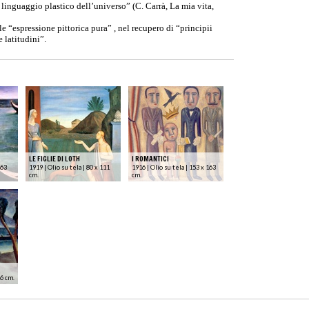
, linguaggio plastico dell’universo” (C. Carrà, La mia vita,
le “espressione pittorica pura” , nel recupero di “principii
e latitudini”.
LE FIGLIE DI LOTH
I ROMANTICI
 63
1919 | Olio su tela | 80 x 111
1916 | Olio su tela | 153 x 163
cm.
cm.
46 cm.