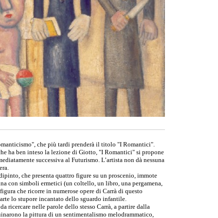
anticismo", che più tardi prenderà il titolo "I Romantici".
che ha ben inteso la lezione di Giotto, "I Romantici" si propone
mediatamente successiva al Futurismo. L’artista non dà nessuna
era.
 dipinto, che presenta quattro figure su un proscenio, immote
una con simboli ermetici (un coltello, un libro, una pergamena,
 figura che ricorre in numerose opere di Carrà di questo
arte lo stupore incantato dello sguardo infantile.
a ricercare nelle parole dello stesso Carrà, a partire dalla
uinarono la pittura di un sentimentalismo melodrammatico,