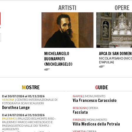
ARTISTI
OPERE
MICHELANGELO
ARCA DI SAN DOMEN
BUONARROTI
NICOLA PISANO (NIC
D'APULIA)
(MICHELANGELO)
M
OSTRE
G
UIDE
Dal 30/07/2026 al 01/11/2026
NAPOLI
|
MONUMENTO
VERONA
| CENTRO INTERNAZIONALE DI
Via Francesco Caracciolo
FOTOGRAFIA SCAVI SCALIGERI
Dorothea Lange
BOLOGNA
|
OPERA
Facciata
Dal 24/07/2026 al 31/10/2026
PALERMO
| PALAZZO BELMONTE RISO -
FIRENZE
|
MONUMENTO
PALERMO I PARCO ARCHEOLOGICO E
Villa Medicea della Petraia
PAESAGGISTICO VALLE DEI TEMPLI -
AGRIGENTO
VENEZIA
|
OPERA