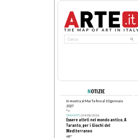
N
OTIZIE
In mostra al MarTa fino al 10 gennaio
2027
">
TARANTO
| 04/08/2026
Essere atleti nel mondo antico. A
Taranto, per i Giochi del
Mediterraneo