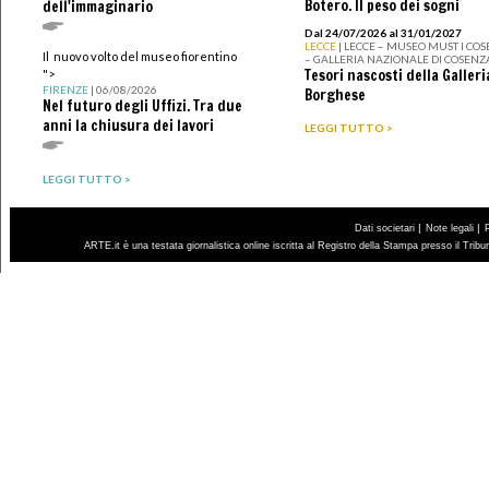
Botero. Il peso dei sogni
dell'immaginario
Dal 24/07/2026 al 31/01/2027
LECCE
| LECCE – MUSEO MUST I CO
Il nuovo volto del museo fiorentino
– GALLERIA NAZIONALE DI COSENZ
Tesori nascosti della Galleri
">
FIRENZE
| 06/08/2026
Borghese
Nel futuro degli Uffizi. Tra due
anni la chiusura dei lavori
LEGGI TUTTO >
LEGGI TUTTO >
|
|
Dati societari
Note legali
ARTE.it è una testata giornalistica online iscritta al Registro della Stampa presso il Trib