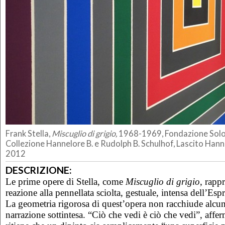
Frank Stella,
Miscuglio di grigio,
1968-1969, Fondazione Sol
Collezione Hannelore B. e Rudolph B. Schulhof, Lascito Hanne
2012
DESCRIZIONE:
Le prime opere di Stella, come
Miscuglio di grigio
, rapp
reazione alla pennellata sciolta, gestuale, intensa dell’Esp
La geometria rigorosa di quest’opera non racchiude alcun
narrazione sottintesa. “Ciò che vedi è ciò che vedi”, afferm