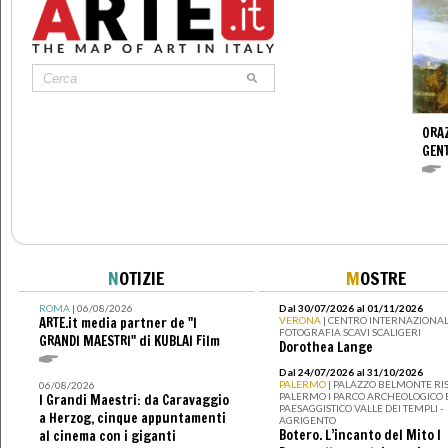
ORAZ
GENT
N
OTIZIE
M
OSTRE
ROMA
| 06/08/2026
Dal 30/07/2026 al 01/11/2026
ARTE.it media partner de "I
VERONA
| CENTRO INTERNAZIONAL
FOTOGRAFIA SCAVI SCALIGERI
GRANDI MAESTRI" di KUBLAI Film
Dorothea Lange
Dal 24/07/2026 al 31/10/2026
PALERMO
| PALAZZO BELMONTE RIS
06/08/2026
PALERMO I PARCO ARCHEOLOGICO 
I Grandi Maestri: da Caravaggio
PAESAGGISTICO VALLE DEI TEMPLI -
a Herzog, cinque appuntamenti
AGRIGENTO
Botero. L’incanto del Mito I
al cinema con i giganti