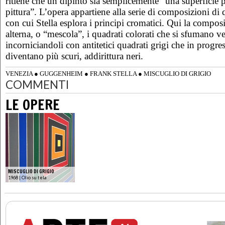
ritiene che un dipinto sia semplicemente “una superficie p
pittura”. L’opera appartiene alla serie di composizioni di 
con cui Stella esplora i principi cromatici. Qui la compos
alterna, o “mescola”, i quadrati colorati che si sfumano ve
incorniciandoli con antitetici quadrati grigi che in progr
diventano più scuri, addirittura neri.
VENEZIA
●
GUGGENHEIM
●
FRANK STELLA
●
MISCUGLIO DI GRIGIO
COMMENTI
LE OPERE
MISCUGLIO DI GRIGIO
1968 | Olio su tela